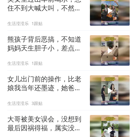
住不到大喊大叫，不然直
接喷出来！
生活滢滢乐
1跟贴
熊孩子背后恶搞，不知道
妈妈天生胆子小，差点把
人“送走”！
生活滢滢乐
1跟贴
女儿出门前的操作，比老
娘我当年还墨迹，她爸敢
怒不敢言！
生活滢滢乐
3跟贴
大哥被美女误会，没想到
最后因祸得福，属实没脸
看了！