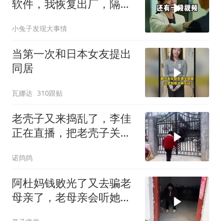
软件，我恢复出厂，隔壁
总监竟被带走
小兔子发现大事情
当第一次和日本女友提出
同居
瓦娜达
310跟贴
老壳子又来捣乱了，李佳
正在直播，把老壳子关在
大门外一天没开门
诺鸽鸽
阿杜妈钱败光了又去骗老
母亲了，老母亲会听她的
忽悠吗？