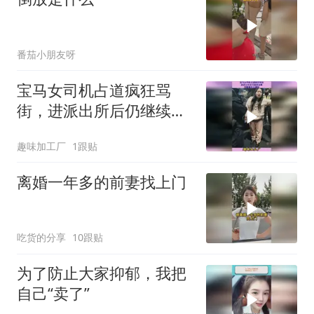
番茄小朋友呀
宝马女司机占道疯狂骂
街，进派出所后仍继续发
飙，完整事件大揭秘
趣味加工厂
1跟贴
离婚一年多的前妻找上门
吃货的分享
10跟贴
为了防止大家抑郁，我把
自己“卖了”