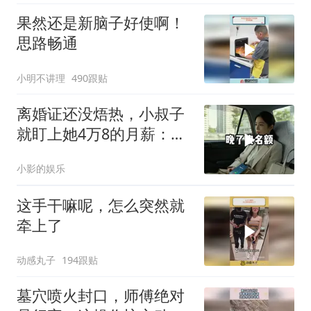
果然还是新脑子好使啊！
思路畅通
小明不讲理
490跟贴
离婚证还没焐热，小叔子
就盯上她4万8的月薪：转
我
小影的娱乐
这手干嘛呢，怎么突然就
牵上了
动感丸子
194跟贴
墓穴喷火封口，师傅绝对