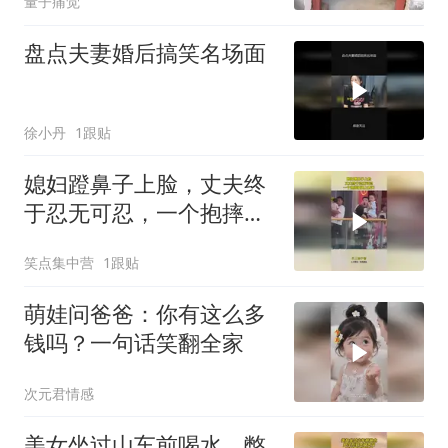
量子痛觉
盘点夫妻婚后搞笑名场面
徐小丹
1跟贴
媳妇蹬鼻子上脸，丈夫终
于忍无可忍，一个抱摔瞬
间上西天！
笑点集中营
1跟贴
萌娃问爸爸：你有这么多
钱吗？一句话笑翻全家
次元君情感
美女坐过山车前喝水，憋