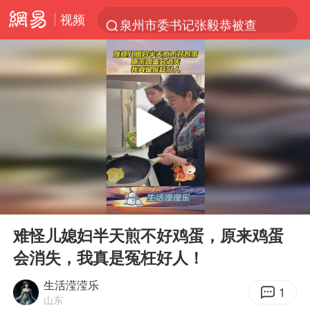
视频
泉州市委书记张毅恭被查
沙特土耳其巴基斯坦签署共同防务协议
河南将重点打击十类新型黑恶犯罪
老中医：立秋后养心是关键
中医教你一招提升气血
U17国足三连胜晋级明日之星半决赛
四川宜宾市高县4.9级地震致1人死亡
00:00
00:11
全球首个长时储能一体化产业园量产
Play
Ent
full
中巨芯：上半年归母净利润1405.77万元
难怪儿媳妇半天煎不好鸡蛋，原来鸡蛋
会消失，我真是冤枉好人！
“今天得有40℃了吧 为啥还不预警”
欧阳娜娜窦靖童好搭
生活滢滢乐
1
山东