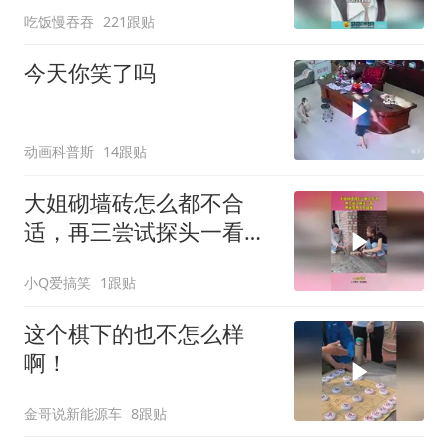
吃饭慢吞吞
221跟贴
今天你笑了吗
动画科普斯
14跟贴
大姐砌墙砖怎么都不合
适，再三尝试探头一看，
原来是有人在捣鬼！
小Q爱搞笑
1跟贴
这个棋下的也不怎么样
啊！
金哥说新能源车
8跟贴