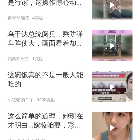
是行家，这操作惊心动
魄！
青青笑翻天
4跟贴
乌干达总统阅兵，乘防弹
车阵仗大，画面看着却怪
怪的
搞笑欢乐堂
1跟贴
这碗饭真的不是一般人能
吃的
小红帽的丫丫
5408跟贴
这么简单的道理，她现在
才明白…嫁妆咱要，彩礼
咱也给！