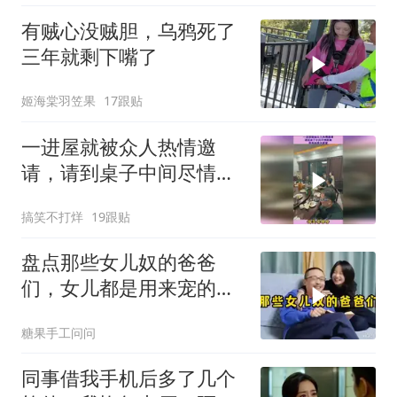
有贼心没贼胆，乌鸦死了
三年就剩下嘴了
姬海棠羽笠果
17跟贴
一进屋就被众人热情邀
请，请到桌子中间尽情跳
舞，原来她是大家掌
搞笑不打烊
19跟贴
盘点那些女儿奴的爸爸
们，女儿都是用来宠的！
哈哈
糖果手工问问
同事借我手机后多了几个