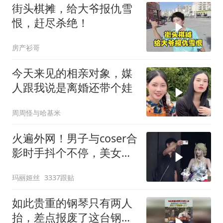
街头棋摊，给大爷报仇雪
恨，赶尽杀绝！
房产衫哥
今天来见的相亲对象，媒
人跟我说是离婚还带个娃
周周怪与哈基米
火遍外网！男子与coser合
影时手抖个不停，美女做
出一个意外举动
玛丽姬丝
3337跟贴
如此贵重的钢琴只有两人
抬，差点报废了这台钢