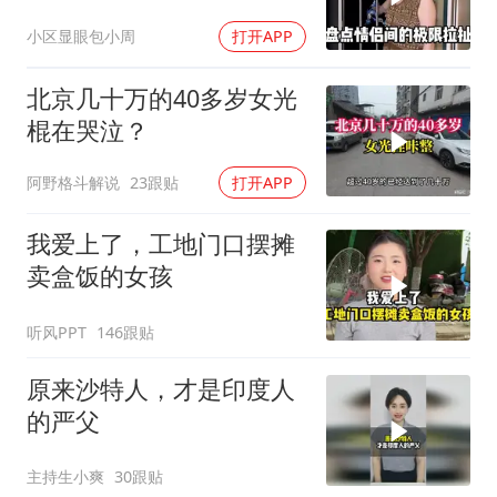
小区显眼包小周
打开APP
北京几十万的40多岁女光
棍在哭泣？
阿野格斗解说
23跟贴
打开APP
我爱上了，工地门口摆摊
卖盒饭的女孩
听风PPT
146跟贴
原来沙特人，才是印度人
的严父
主持生小爽
30跟贴