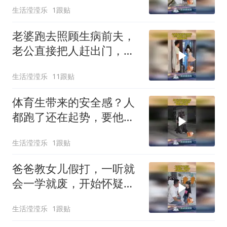
生活滢滢乐
1跟贴
老婆跑去照顾生病前夫，
老公直接把人赶出门，看
着都解气！
生活滢滢乐
11跟贴
体育生带来的安全感？人
都跑了还在起势，要他有
什么用！
生活滢滢乐
1跟贴
爸爸教女儿假打，一听就
会一学就废，开始怀疑人
生了！
生活滢滢乐
1跟贴