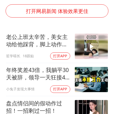
中国女篮70-67险胜尼日利亚女篮
国防部：坚决反制任何闹海挑衅图谋
打开网易新闻 体验效果更佳
“新疆阿勒泰八月能滑雪”不实
日本试射“战斧”导弹，国防部回应
老公上班太辛苦，美女主
胡彦斌韩磊 谁帮谁
动给他踩背，脚上动作太
夯实基础开新局
熟练！
笙学嘻长
18跟贴
打开APP
年终奖差43倍，我躺平30
天被辞，领导一天狂接47
个退单电话
小兔子发现大事情
打开APP
盘点情侣间的假动作过
招！一招剩过一招！