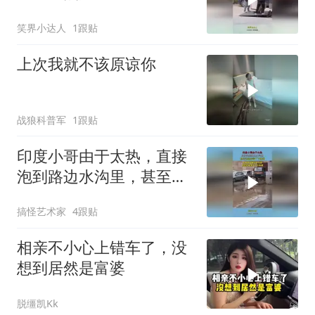
琴，原价八千要赔偿一万
笑界小达人
1跟贴
了
上次我就不该原谅你
战狼科普军
1跟贴
印度小哥由于太热，直接
泡到路边水沟里，甚至还
起来尝了下味道！
搞怪艺术家
4跟贴
相亲不小心上错车了，没
想到居然是富婆
脱缰凯Kk