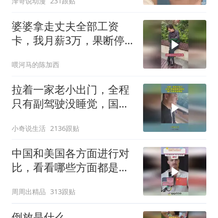
泽哥说动漫
231跟贴
婆婆拿走丈夫全部工资
卡，我月薪3万，果断停
做早饭
喂河马的陈加西
拉着一家老小出门，全程
只有副驾驶没睡觉，国产
车越来越离谱
小奇说生活
2136跟贴
中国和美国各方面进行对
比，看看哪些方面都是谁
领先
周周出精品
313跟贴
倒放是什么