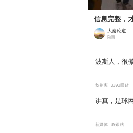
00:00
Play
信息完整，
大秦论道
陕西
波斯人，很
秋别离
3393跟贴
讲真，是球
新媒体
39跟贴