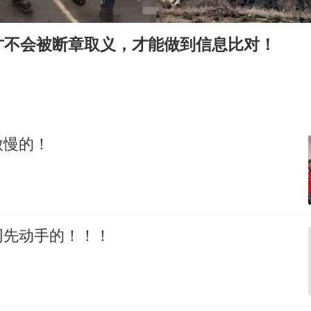
我国编制完成新版全月地质图
郑国霖回应去景区上班被保安拦下
才不会被断章取义，才能做到信息比对！
深圳地面沉降致车辆损坏系谣言
外交部发言人就广岛核爆81周年等答记者问
首次证实！“胶球”存在
东方甄选被判赔偿江小白30万元
傲慢的！
奋进开新局 实干挑大梁
网先动手的！！！