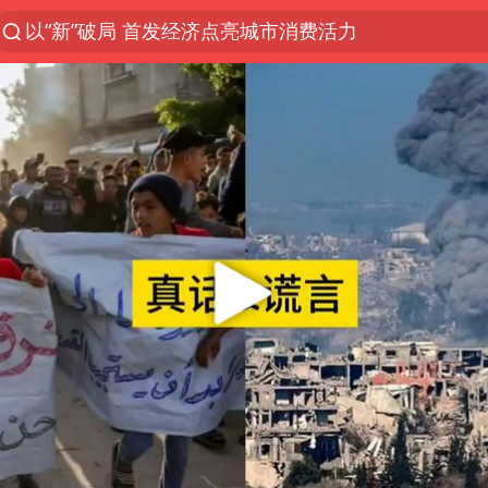
以“新”破局 首发经济点亮城市消费活力
中方回应是否在太平洋海底开采稀土
陈熠被张本美和连扳三局逆转
看守所辅警收受10万获刑1年
宇树科技发行价格150.80元/股
U17国足1分钟轰2球
法国将禁止“未经同意的电话营销”
吉林一“温度计大楼”读数爆表
五粮液渠道价一箱上涨近百元
贵州轮胎子公司获美国退税8136万
CIA被曝已秘密设立古巴工作组