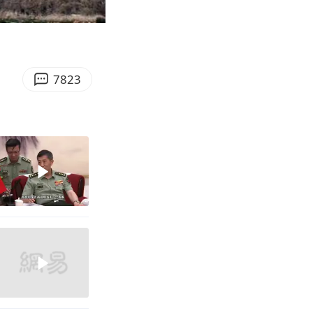
03:58
Enter
fullscreen
7823