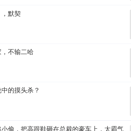
，，默契
家，不输二哈
说中的摸头杀？
追小偷，把高跟鞋砸在总裁的豪车上，太霸气