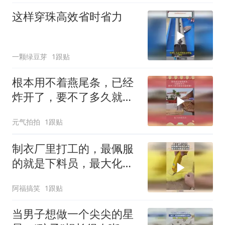
这样穿珠高效省时省力
一颗绿豆芽
1跟贴
根本用不着燕尾条，已经
炸开了，要不了多久就会
分道扬镳！
元气拍拍
1跟贴
制衣厂里打工的，最佩服
的就是下料员，最大化利
用每块材料！
阿福搞笑
1跟贴
当男子想做一个尖尖的星