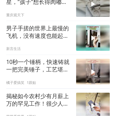
星，“孩子”想长得肉嘟嘟
就让长呗
重庆观天下
男子手搓的世界上最慢的
飞机，没有速度也能起
飞，这飞机慢到极致
新言生活
10秒一个锤柄，快速铸就
一把完美锤子，工艺堪称
神奇！
橘子爱搞笑
1跟贴
揭秘如今农村少有月薪上
万的罕见工作！很少人知
道产品的用途吧！