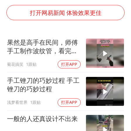
我国外贸延续良好增长态势
“新疆阿勒泰八月能滑雪”不实
打开网易新闻 体验效果更佳
日本试射“战斧”导弹，国防部回应
胡彦斌韩磊 谁帮谁
果然是高手在民间，师傅
胡彦斌获《歌手2026》歌王
手工制作波纹管，看完又
秋天的第一杯奶茶到底有多火
学了一招！
菊花搞笑
1跟贴
打开APP
夯实基础开新局
手工锉刀的巧妙过程 手工
锉刀的巧妙过程
浅梦看世界
1跟贴
打开APP
一般的人还真设计不出来