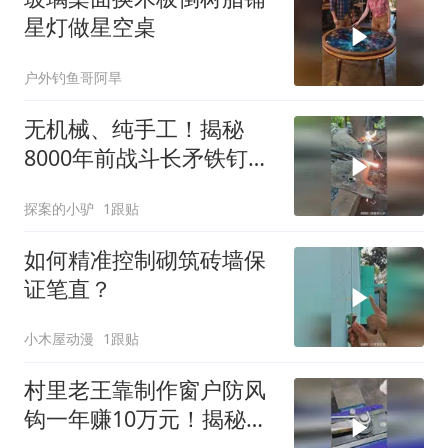
星灯做星空桌
户外钓鱼哥阿旱
无机械、纯手工！揭秘
8000年前战斗长矛铁钉的
诞生之谜
探案的小驴
1跟贴
如何精准控制砌筑砖墙保
证笔直？
小木屋动漫
1跟贴
村里老王靠制作窗户防风
钩一年赚10万元！揭秘其
高超手艺！