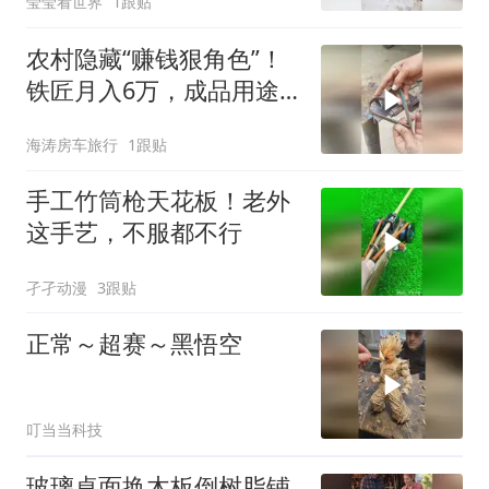
莹莹看世界
1跟贴
农村隐藏“赚钱狠角色”！
铁匠月入6万，成品用途
鲜少人懂
海涛房车旅行
1跟贴
手工竹筒枪天花板！老外
这手艺，不服都不行
孑孑动漫
3跟贴
正常～超赛～黑悟空
叮当当科技
玻璃桌面换木板倒树脂铺