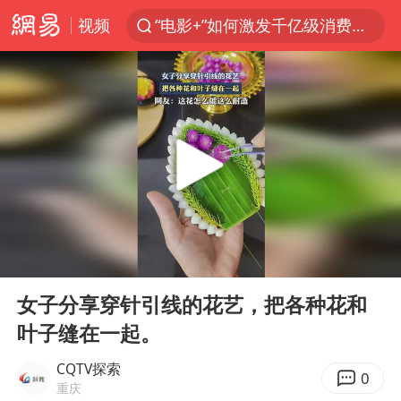
视频
“电影+”如何激发千亿级消费新活力？
泉州市委书记张毅恭被查
台风白海豚已进入24小时警戒线
全球首个长时储能一体化产业园量产
上海：台风白海豚或将带来龙卷风
四川宜宾市高县4.9级地震致1人死亡
名创优品回应女子吐槽内裤质量差
00:00
00:27
中巨芯：上半年归母净利润1405.77万元
Play
Ent
full
中国女篮70-67险胜尼日利亚女篮
女子分享穿针引线的花艺，把各种花和
叶子缝在一起。
U17国足点球大战淘汰河床晋级决赛
国防部：中国军队坚决反制任何闹海挑衅图谋
CQTV探索
0
重庆