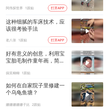
阿伟探世界
1跟贴
打开APP
这种细腻的车床技术，应
该很考验手法
老八张
1跟贴
打开APP
好有意义的创意，利用宝
宝胎毛制作童年画，简直
不要太真实！
搞笑糊糊
1跟贴
如何在自家院子里修建一
个乌龟鱼塘？
娜娜娜娜娜子比
2跟贴