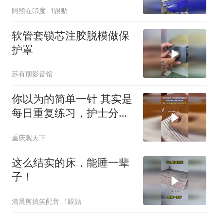
阿熊在印度
1跟贴
软管套锁芯注胶脱模做保
护罩
苏有朋影音馆
你以为的简单一针 其实是
每日重复练习，护士分享
练习无痛飞针过程
重庆观天下
这么结实的床，能睡一辈
子！
清晨剪搞笑配音
1跟贴