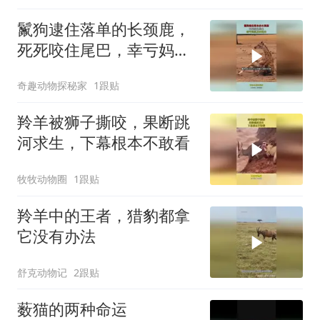
鬣狗逮住落单的长颈鹿，
死死咬住尾巴，幸亏妈妈
及时赶来
奇趣动物探秘家
1跟贴
羚羊被狮子撕咬，果断跳
河求生，下幕根本不敢看
牧牧动物圈
1跟贴
羚羊中的王者，猎豹都拿
它没有办法
舒克动物记
2跟贴
薮猫的两种命运