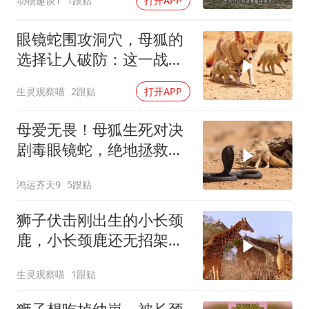
动物趣谈1
1跟贴
打开APP
眼镜蛇围攻洞穴，母狐的
选择让人破防：这一战，
没有退路
生灵观察喵
2跟贴
打开APP
母爱无畏！母狐生死对决
剧毒眼镜蛇，绝地拯救幼
崽
鸿运齐天9
5跟贴
狮子伏击刚出生的小长颈
鹿，小长颈鹿还无招架之
力，太惨了
生灵观察喵
1跟贴