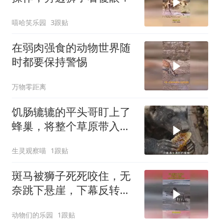
嘻哈笑乐园
3跟贴
在弱肉强食的动物世界随
时都要保持警惕
万物零距离
饥肠辘辘的平头哥盯上了
蜂巢，将整个草原带入了
无尽深渊
生灵观察喵
1跟贴
斑马被狮子死死咬住，无
奈跳下悬崖，下幕反转来
的猝不及防
动物们的乐园
1跟贴