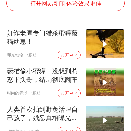
新疆一婚礼线上邀请引热议
打开网易新闻 体验效果更佳
世界第1特鲁姆普斯诺克中国赛一轮游
美将每月供乌爱国者拦截导弹
奸诈老鹰专门猎杀蜜獾薮
云南一男子胃中取出180颗铁钉
猫幼崽！
以军士兵把枪口对准中国记者
珮光动物
3跟贴
打开APP
“开学三件套”全线暴涨
奋力开创中国式现代化建设新局面
薮猫偷小蜜獾，没想到惹
怒平头哥，结局彻底翻车
时尚的弄潮
3跟贴
打开APP
人类首次拍到野兔活埋自
己孩子，残忍真相曝光后
千万人泪崩