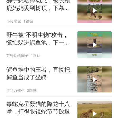
狮子想吃掉幼崽，被长颈
鹿妈妈丢到树顶，下幕狮
子想跑也晚了
小玲笑家
1跟贴
野牛被”不明生物“攻击，
慌忙躲进鳄鱼池，下一幕
根本不敢信
荒野动物圈子
1跟贴
鳄鱼堆中的王者，直接把
鳄鱼当成了坐骑
年华万物生
3跟贴
毒蛇克星薮猫的降龙十八
掌，打得眼镜蛇节节败退