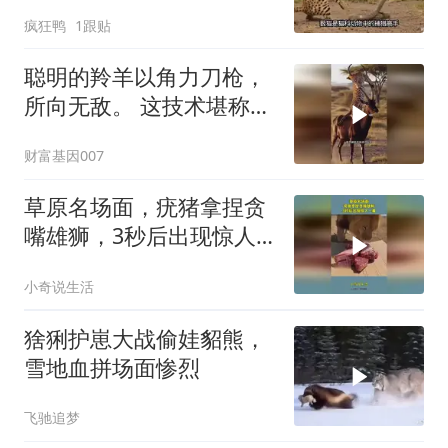
疯狂鸭
1跟贴
聪明的羚羊以角力刀枪，
所向无敌。 这技术堪称杂
技团！
财富基因007
草原名场面，疣猪拿捏贪
嘴雄狮，3秒后出现惊人
一幕
小奇说生活
猞猁护崽大战偷娃貂熊，
雪地血拼场面惨烈
飞驰追梦