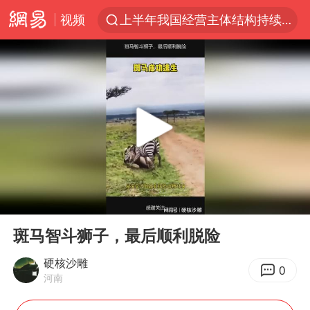
视频
上半年我国经营主体结构持续优化
俄称边境州遭乌大规模袭击已致13伤
《披荆斩棘2026》阵容官宣
全球最大级别运输船通过长江大桥
白海豚北上或致京津冀暴雨
10余省份将出现强风雨 局地特大暴雨
国足U17与阿森纳决赛取消 并列冠军
00:00
00:36
《龙餐馆》 冲奖
Play
Ent
full
构建更高水平的全民健身公共服务体系
斑马智斗狮子，最后顺利脱险
上门女婿出轨女邻居多年被判重婚罪
硬核沙雕
0
河南
香港刷新1884年以来最高气温纪录