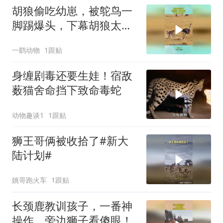
胡狼偷吃幼崽，被鸵鸟一
脚踢爆头，下幕胡狼太惨
了
一鹞动物
1跟贴
身缠剧毒还要生娃！宿敌
薮猫舍命挡下致命毒蛇
动物趣谈1
1跟贴
狮王哥俩被收拾了#新大
陆计划#
姚哥跑火车
1跟贴
长颈鹿教训孩子，一番神
操作，旁边狮子看傻眼！