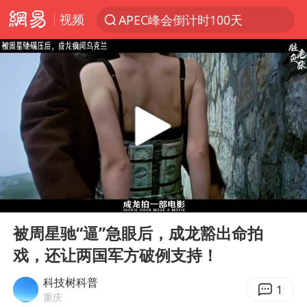
视频
APEC峰会倒计时100天
新能源汽车产业链提速
众星发文悼念秦焰
苏州河水抢排翻泄至黄浦江
“还不如不放假”
大连一起飞航班因乘客可乐爆瓶折返
独闯南太行失联女子遗体已找到
00:00
05:59
白海豚突然大拐弯 走出罕见路线
Play
Ent
full
费大厨不自称“大王”了
被周星驰“逼”急眼后，成龙豁出命拍
戏，还让两国军方破例支持！
血指纹匹配成功，20年悬案告破！凶手被执行死刑
辽宁28名务农人员中暑死亡？官方辟谣
科技树科普
1
重庆