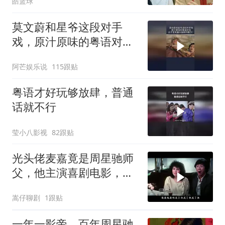
皓篮球
莫文蔚和星爷这段对手
戏，原汁原味的粤语对
白，这才是无厘头喜剧的
阿芒娱乐说
115跟贴
魅力！
粤语才好玩够放肆，普通
话就不行
莹小八影视
82跟贴
光头佬麦嘉竟是周星驰师
父，他主演喜剧电影，承
载无数人童年
嵩仔聊剧
1跟贴
一年一影帝，百年周星驰