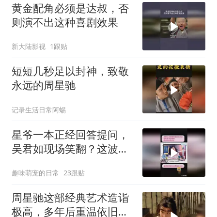
黄金配角必须是达叔，否
则演不出这种喜剧效果
新大陆影视
1跟贴
短短几秒足以封神，致敬
永远的周星驰
记录生活日常阿蜴
星爷一本正经回答提问，
吴君如现场笑翻？这波反
差萌绝了
趣味萌宠的日常
23跟贴
周星驰这部经典艺术造诣
极高，多年后重温依旧动