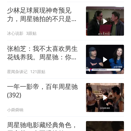
少林足球展现神奇预见
力，周星驰拍的不只是喜
剧，深度解读电影魅力
冰心说影
3跟贴
张柏芝：我不太喜欢男生
花钱养我。周星驰：你不
早说
星闻杂谈记
121跟贴
一年一影帝，百年周星驰
(392)
小舜舜呐
周星驰电影藏经典角色，