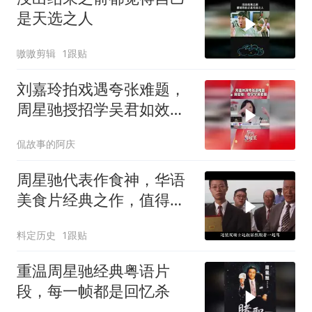
是天选之人
嗷嗷剪辑
1跟贴
刘嘉玲拍戏遇夸张难题，
周星驰授招学吴君如效果
拉满
侃故事的阿庆
周星驰代表作食神，华语
美食片经典之作，值得深
度品味
料定历史
1跟贴
重温周星驰经典粤语片
段，每一帧都是回忆杀