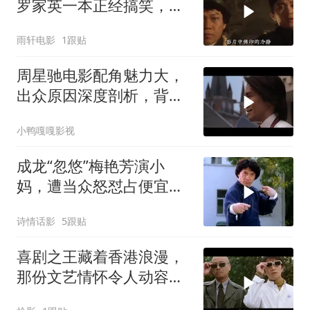
罗家英一本正经搞笑，星
爷作品再添亮点
雨轩电影
1跟贴
周星驰电影配角魅力大，
出众原因深度剖析，背后
故事值得细品
小鸭嘎嘎影视
成龙“忽悠”梅艳芳演小
妈，遭当众怒怼占便宜：
醉拳对战夺命连环腿
诗情话影
5跟贴
喜剧之王藏着香港浪漫，
那份文艺情怀令人动容，
诠释最后光影绝唱