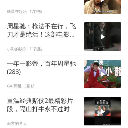
人
糖逗在娱乐
17跟贴
周星驰：枪法不在行，飞
刀才是绝活！这部电影你
看过吗？
小影的娱乐
11跟贴
一年一影帝，百年周星驰
(283)
GAI周延
3跟贴
重温经典赌侠2最精彩片
段，隔山打牛永不过时
南方的冬天