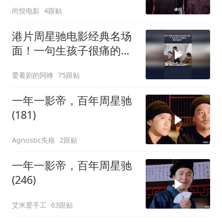
尚悦电影
4跟贴
港片周星驰电影经典名场
面！一句生孩子很痛的，
瞬间破防！
爱看剧的阿峰
75跟贴
一年一影帝，百年周星驰
(181)
Agnostic失格
2跟贴
一年一影帝，百年周星驰
(246)
艾米爱手工
63跟贴