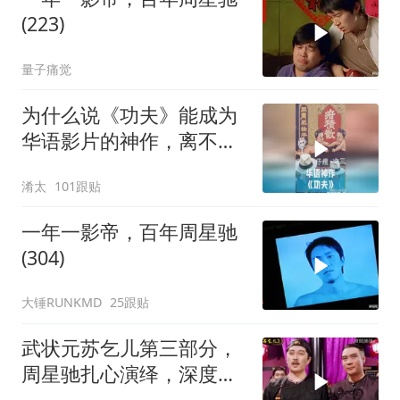
(223)
量子痛觉
为什么说《功夫》能成为
华语影片的神作，离不开
周星驰的坚守？
淆太
101跟贴
一年一影帝，百年周星驰
(304)
大锤RUNKMD
25跟贴
武状元苏乞儿第三部分，
周星驰扎心演绎，深度解
读经典剧情