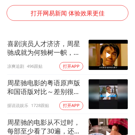
SK海力士回应“或出售重庆工厂”传闻
武契奇：欧洲已处于大战边缘
打开网易新闻 体验效果更佳
7月CPI同比上涨0.5% 经济内生增长动力持续增强
女孩每天“拼豆”拼坏眼睛
喜剧演员人才济济，周星
部分银行上调存款利率
驰成就为何独树一帜，他
医疗垃圾做手机壳 这也是谋财害命
人难望其项背
凉爽追剧
496跟贴
打开APP
路虎卫士限时降17万 BBA已集体降价
下党之路
周星驰电影的粤语原声版
和国语版对比～差别很
大！讲粤语的星爷才是他
据说说娱乐
1728跟贴
打开APP
自己！
周星驰的电影从不过时，
每部至少看了30遍，还是