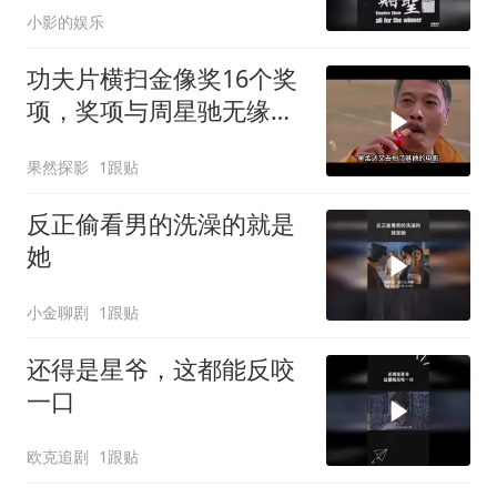
小影的娱乐
功夫片横扫金像奖16个奖
项，奖项与周星驰无缘，
一年一影帝百年周星驰
果然探影
1跟贴
反正偷看男的洗澡的就是
她
小金聊剧
1跟贴
还得是星爷，这都能反咬
一口
欧克追剧
1跟贴