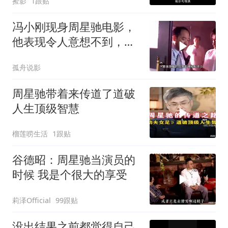
捡影
1跟贴
冯小刚现身周星驰电影，
他表现令人意想不到，电
影另有味道
孤舟说影
周星驰带着来传道了道破
人生顶级智慧
榴莲唠生活
1跟贴
谷德昭：周星驰当演员的
时候 我是个很大的享受
莉泽Official
99跟贴
没出结果之前都觉得自己