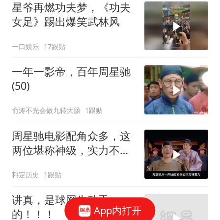
星爷再燃功夫梦，《功夫
女足》踢出爆笑武林风
一口娱乐
17跟贴
一年一影帝，百年周星驰
(50)
俞涛不光会做九转大肠
1跟贴
周星驰电影配角众多，这
两位堪称神级，实力不容
小觑
料定历史
1跟贴
讲真，是球网先动手
App内打开
的！！！