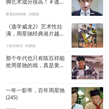
脚艺术成分很高！＃逃学
威龙
爱看剧的阿峰
20跟贴
《逃学威龙2》艺术性拉
满，周星驰经典港片越品
越有味
小影的娱乐
45跟贴
那个年代也只有陈百祥能
抢周星驰的戏，真是黄金
配角
一年一影帝，百年周星驰
(245)