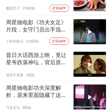
很喜欢看
樱庭芥子
250跟贴
打开APP
周星驰电影《功夫女足》
片段，女守门员出手迅
猛，一次比一次搞笑
小影的娱乐
318跟贴
打开APP
昔日大话西游上映，竟让
星爷跌落神坛，背后原因
揭秘
菠菜不算爱
1跟贴
周星驰电影功夫深度解
析，原来里面隐藏了这么
多细节？
飞龙文化
8跟贴