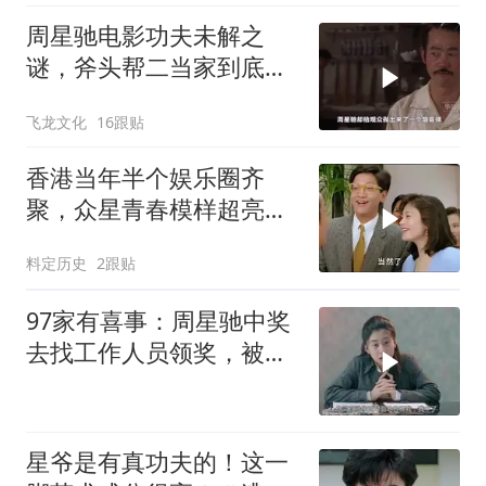
周星驰电影功夫未解之
谜，斧头帮二当家到底是
被谁干飞的？
飞龙文化
16跟贴
香港当年半个娱乐圈齐
聚，众星青春模样超亮
眼，星爷现身瞬间惊艳
料定历史
2跟贴
97家有喜事：周星驰中奖
去找工作人员领奖，被误
认为是神经
星爷是有真功夫的！这一