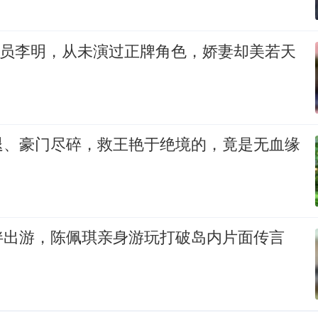
演员李明，从未演过正牌角色，娇妻却美若天
退、豪门尽碎，救王艳于绝境的，竟是无血缘
伴出游，陈佩琪亲身游玩打破岛内片面传言