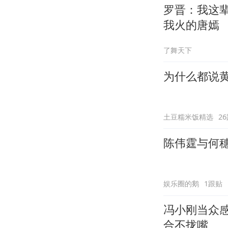
罗晋：我这
我火的唐嫣
了舞天下
为什么都说
土豆糯米饭精选
2
陈伟霆与何
娱乐圈的鹅
1跟贴
冯小刚当众
合不拢嘴