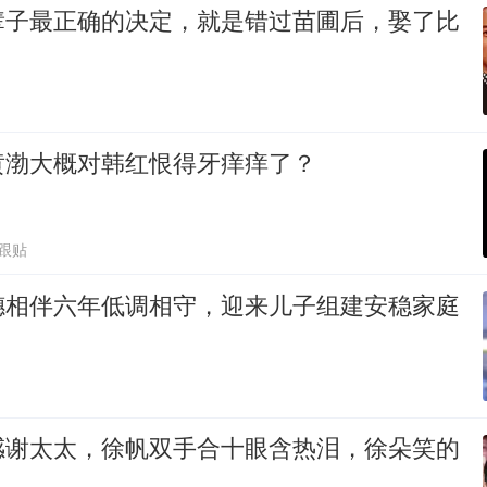
辈子最正确的决定，就是错过苗圃后，娶了比
黄渤大概对韩红恨得牙痒痒了？
6跟贴
穗相伴六年低调相守，迎来儿子组建安稳家庭
感谢太太，徐帆双手合十眼含热泪，徐朵笑的