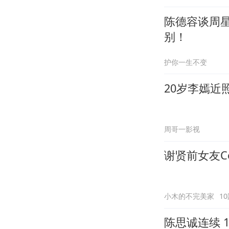
陈德容谈周
别！
护你一生不变
20岁李嫣近
周哥一影视
谢贤前女友C
小木的不完美家
1
陈思诚连续 