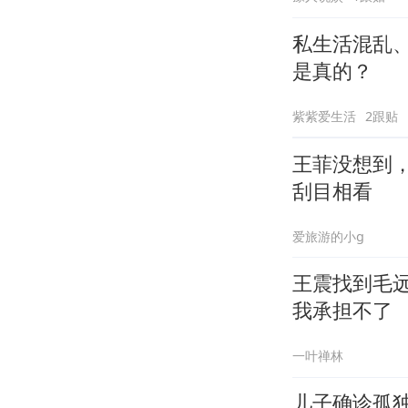
私生活混乱、
是真的？
紫紫爱生活
2跟贴
王菲没想到，
刮目相看
爱旅游的小g
王震找到毛
我承担不了
一叶禅林
儿子确诊孤