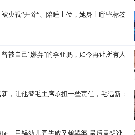
被央视“开除”、陪睡上位，她身上哪些标签
曾被自己“嫌弃”的李亚鹏，如今再让所有人
远新，让他替毛主席承担一些责任，毛远新：
独症，甩锅幼儿园失败又赖婆婆,最后竟想讹