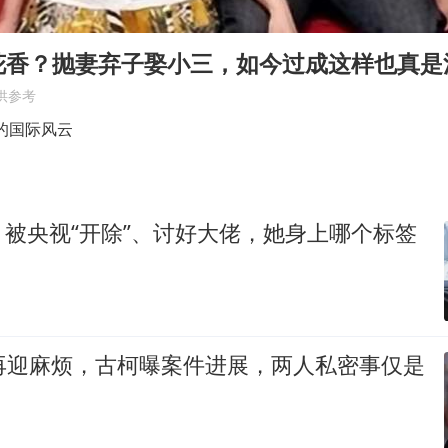
“不怕六爷挂得多 就怕六爷挂一颗”
全民健身事业高质量发展
花香？抛妻弃子娶小三，如今过成这样也真是
WTT瑞典大满贯女单签表出炉
供参考
36岁男演员成景区NPC后人气爆棚
的国际风云
上四休三，但降薪1000元，你接受吗？
乐享全民健身 共筑健康中国
被央视“开除”、讨好大佬，她身上哪个标签
庆再迎麻烦，古柯曝案件进展，两人私密事仅是