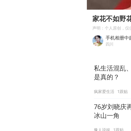
00:00
Play
家花不如野
声明：个人原创，仅
手机相册中
四川
私生活混乱、
是真的？
疯家爱生活
1跟贴
76岁刘晓
冰山一角
豫人说娱
1跟贴