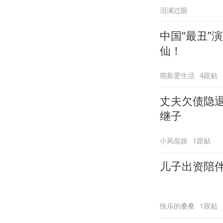
泪满过眼
中国“最丑”
仙！
萌新爱生活
4跟贴
丈夫欠债隐
继子
小风侃娱
1跟贴
儿子出资陪
快乐的桑桑
1跟贴