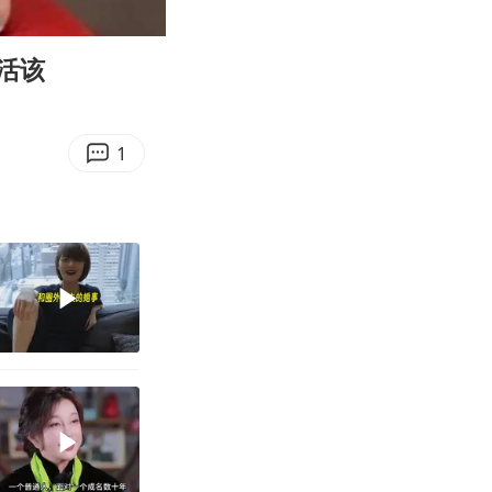
09:25
Enter
fullscreen
活该
1