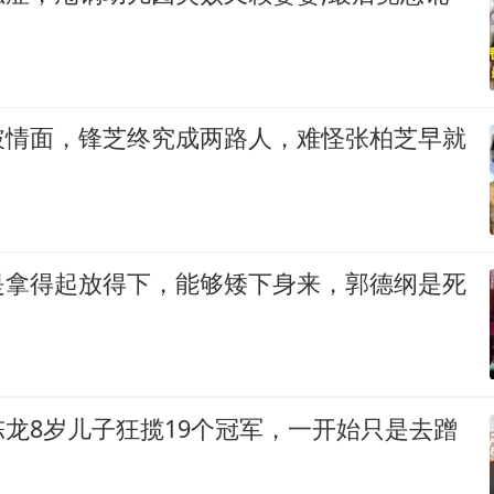
破情面，锋芝终究成两路人，难怪张柏芝早就
是拿得起放得下，能够矮下身来，郭德纲是死
龙8岁儿子狂揽19个冠军，一开始只是去蹭