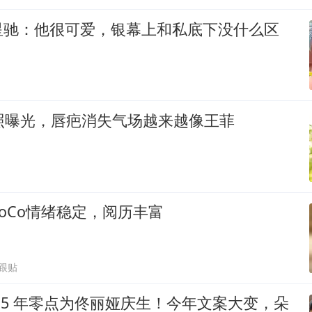
星驰：他很可爱，银幕上和私底下没什么区
照曝光，唇疤消失气场越来越像王菲
oCo情绪稳定，阅历丰富
0跟贴
15 年零点为佟丽娅庆生！今年文案大变，朵