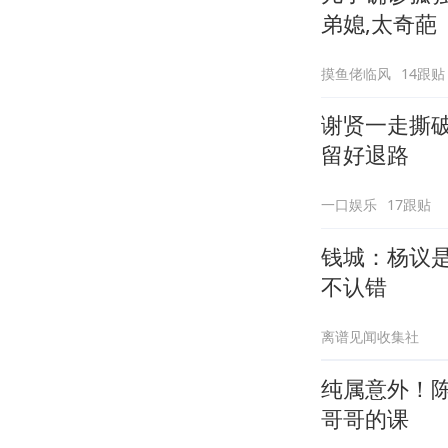
弟媳,太奇葩
摸鱼佬临风
14跟贴
谢贤一走撕
留好退路
一口娱乐
17跟贴
钱城：杨议
不认错
离谱见闻收集社
纯属意外！陈
哥哥的课