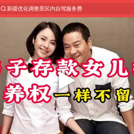
新疆优化调整景区内自驾服务费
微信又有新功能，你可以“撤回”你的撤回了！
浙江上海等地有大雨或暴雨
梁家辉：到内地拍戏不是北上是回归
情侣平潭拍日出坠崖1死1伤
西湖突现狂风暴雨 游客瞬间被浇透
白海豚将正面袭击贯穿浙江
《欢迎来龙餐馆》口碑
几元成本的AI广告导致千万市值蒸发
商场现钱学森巨幅海报 负责人回应
杭州全市有序停课