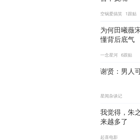
空锅爱搞笑
1跟贴
为何田曦薇
懂背后底气
一念星河
6跟贴
谢贤：男人
星闻杂谈记
我觉得，朱
来越多了
起喜电影