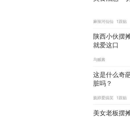
麻辣河仙仙
1跟贴
陕西小伙摆摊
就爱这口
乌贼酱
这是什么奇
脏吗？
旎婷爱搞笑
1跟贴
美女老板摆