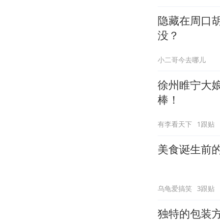
隐藏在周口
没？
小二哥今去哪儿
徐州睢宁大娘
棒！
有李看天下
1跟贴
美食诞生前
乌龟爱搞笑
3跟贴
独特的包装方