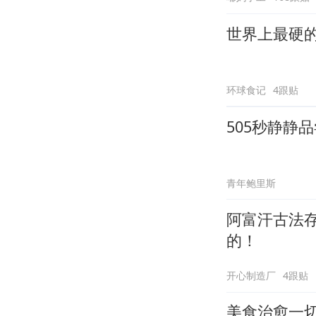
世界上最硬
环球食记
4跟贴
505秒静静
青年鲍里斯
阿富汗古法
的！
开心制造厂
4跟贴
美食治愈一