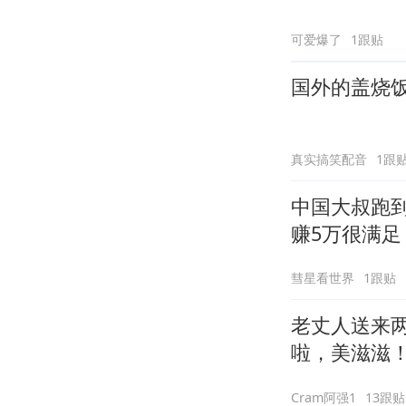
可爱爆了
1跟贴
国外的盖烧
真实搞笑配音
1跟
中国大叔跑
赚5万很满足
彗星看世界
1跟贴
老丈人送来
啦，美滋滋
Cram阿强1
13跟贴