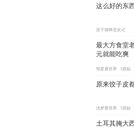
这么好的东
逆子猫咪造反记
最大方食堂老
元就能吃爽
彗星看世界
1跟贴
原来饺子皮
浅梦看世界
1跟贴
土耳其腌大