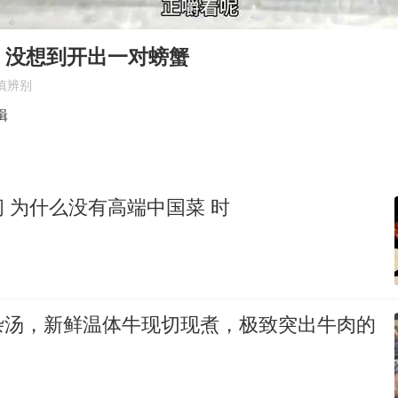
万岁山接盘烂尾恒大文旅城
薛之谦杭州站演唱会取消
，没想到开出一对螃蟹
泰国初中生饮弹自尽前开了26枪
慎辨别
“准2万亿”之城点名支持三所大学
辑
店主称换“青海拉面”招牌后生意更好
女儿为争财产堵门阻挠父亲出殡
 为什么没有高端中国菜 时
习近平心系体育强国建设
杂汤，新鲜温体牛现切现煮，极致突出牛肉的