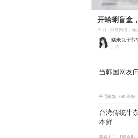
00:00
Play
开蛤蜊盲盒
声明：取材网络，谨
糯米丸子剪
江西
当韩国网友问
呆毛隆隆
685跟贴
台湾传统牛
本鲜
嘟妈手工
168跟贴