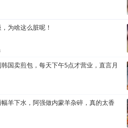
饭，为啥这么脏呢！
贴
到韩国卖煎包，每天下午5点才营业，直言月
两幅羊下水，阿强做内蒙羊杂碎，真的太香
！