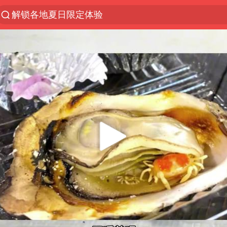
解锁各地夏日限定体验
台风白海豚闭眼浙江上海处于危险半圆
香港宏福苑火灾或由烟头引起
浙江金华：市民非必要不外出
网约车司机充电时猝死保险拒赔
中国父女泰国骑摩托车坠崖1死1伤
白海豚将正面袭击贯穿浙江
周末打虎 宋致远被查
浙江台州《告全体市民书》
上半年国内居民出游人次34.63亿
刘浩存百花奖开幕式红裙起舞