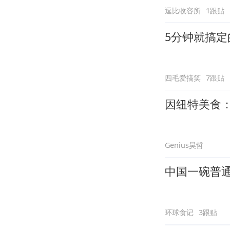
逗比收容所
1跟贴
5分钟就搞
四毛爱搞笑
7跟贴
因纽特美食
Genius昊哲
中国一碗普
环球食记
3跟贴