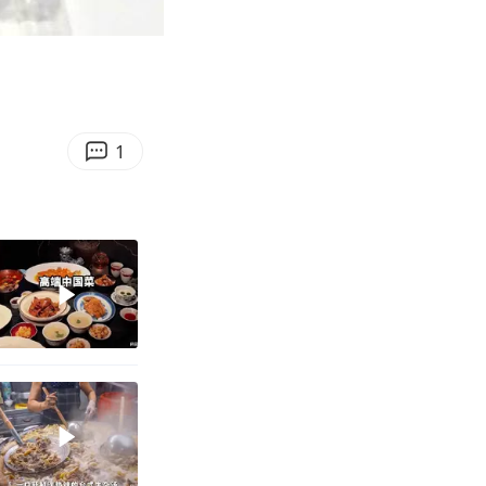
03:41
Enter
fullscreen
1