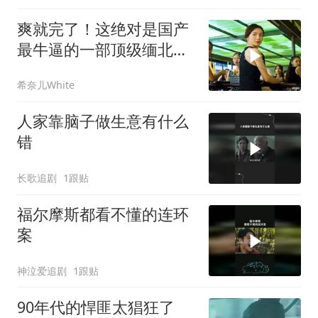
爽就完了！这绝对是国产
最牛逼的一部顶级缅北犯
罪电影，全程高能
希奈儿White
人家靠脑子做生意有什么
错
长歌追剧
1跟贴
福尔摩斯都看不懂的连环
案
神泣爱追剧
1跟贴
90年代的悍匪太猖狂了