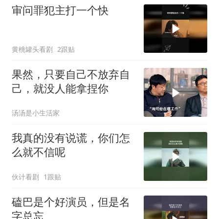
审问罪犯主打一个快
黄桃罐头看剧
2跟贴
果然，只要自己不放弃自
己，就没人能拿捏你
汤汤是小生活家
我真的没有说谎，你们怎
么就不信呢
伙计看剧
1跟贴
磕巴是个好演员，但是名
字总忘