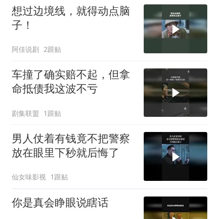
想过边境线，就得动点脑
子！
阿佳说剧
2跟贴
车撞了确实赔不起，但拿
命抵债我这波不亏
剧集联盟
1跟贴
男人仗着有钱竟不把警察
放在眼里下秒就后悔了
仙女味影视
1跟贴
你是真会睁眼说瞎话