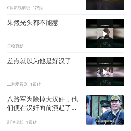
C位影视解说
1跟贴
果然光头都不能惹
二哈剪影
差点就以为他是好汉了
二胖爱看剧
1跟贴
八路军为除掉大汉奸，他
们便在汉奸面前演起了双
簧
剧说侃影
1跟贴