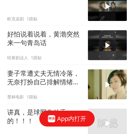
欧克追剧
1跟贴
好怕说着说着，黄渤突然
来一句青岛话
哇塞剧达人
1跟贴
妻子常遭丈夫无情冷落，
无奈打扮自己排解情绪，
背后藏何隐情
墨林电影
1跟贴
讲真，是球网先动手
App内打开
的！！！