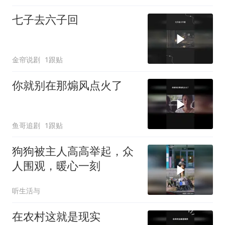
七子去六子回
金帘说剧
1跟贴
你就别在那煽风点火了
鱼哥追剧
1跟贴
狗狗被主人高高举起，众
人围观，暖心一刻
听生活与
在农村这就是现实