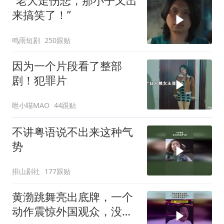
“老大走伤悲，那小子又出
来搞笑了！”
鸣雨短剧
250跟贴
因为一个片段看了整部
剧！犯罪片
咝小喵MAO
44跟贴
不讲粤语说不出来这种气
势
排山剧社
177跟贴
黄渤跳舞亮出底牌，一个
动作震惊外国观众，没想