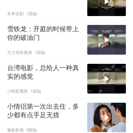
冬冬说剧
1跟贴
雪铁龙：开庭的时候带上
你的破油门
大力哥影视局
1跟贴
台湾电影，总给人一种真
实的感觉
小晴影视君
1跟贴
小情侣第一次出去住，多
少都有点手足无措
豫新影视
9跟贴