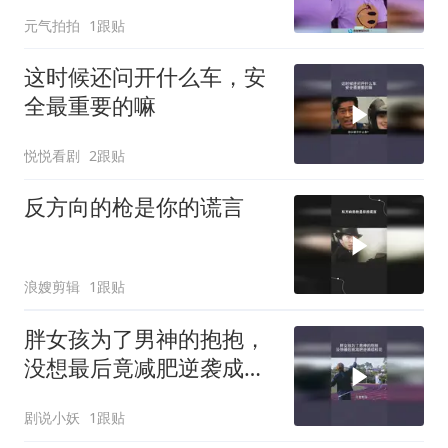
到黄渤更皮了！
元气拍拍
1跟贴
这时候还问开什么车，安
全最重要的嘛
悦悦看剧
2跟贴
反方向的枪是你的谎言
浪嫂剪辑
1跟贴
胖女孩为了男神的抱抱，
没想最后竟减肥逆袭成校
花
剧说小妖
1跟贴