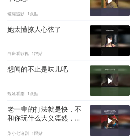
罐罐追影
1跟贴
她太懂撩人心弦了
白班看影视
1跟贴
想闻的不止是味儿吧
魏延看剧
1跟贴
老一辈的打法就是快，不
和你玩什么大义凛然，只
说最关键的部分
柒小七追剧
1跟贴