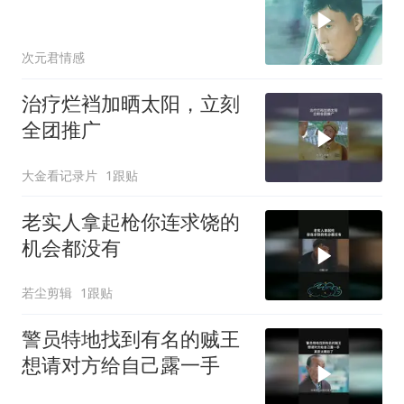
次元君情感
治疗烂裆加晒太阳，立刻
全团推广
大金看记录片
1跟贴
老实人拿起枪你连求饶的
机会都没有
若尘剪辑
1跟贴
警员特地找到有名的贼王
想请对方给自己露一手