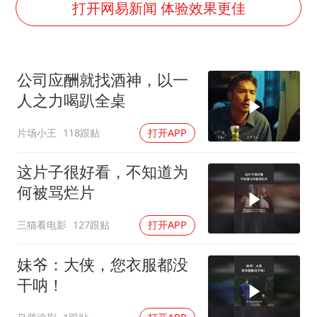
《龙餐馆》 冲奖
打开网易新闻 体验效果更佳
暑期研学游升温 在旅途中增长知识
国足U17与阿森纳决赛取消 并列冠军
公司应酬就找酒神，以一
猫咪过火把节被抹成黑猫
人之力喝趴全桌
宝妈给四胞胎取名平安喜乐
片场小王
118跟贴
打开APP
构建更高水平的全民健身公共服务体系
总书记点赞的非遗苗绣焕发新生机
这片子很好看，不知道为
何被骂烂片
三猫看电影
127跟贴
打开APP
妹爷：大侠，您衣服都没
干呐！