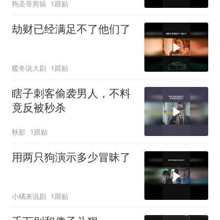
狗圣哥剪辑
1跟贴
劫财已经满足不了他们了
暖冬说大剧
1跟贴
瞎子刺客偷袭男人，不料
竟反被秒杀
秋影
1跟贴
用两只狗演示多少冒昧了
小橘来说剧
1跟贴