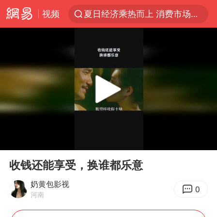
视频
夏日经济乘热而上 消费市场向新而行
《披荆斩棘2026》阵容官宣
于东来回应胖东来近25年老店年底关闭
以拒绝“和平委员会”的加沙和平计划
浙江省甬江发生2026年第1号洪水
全球最大级别运输船通过长江大桥
白海豚北上或致京津冀暴雨
00:00
00:12
上海全力守护市民“菜篮子”
Play
Ent
full
上门女婿出轨女邻居多年被判重婚罪
收钱还能享受，换谁都乐意
香港刷新1884年以来最高气温纪录
奶黄包影视
0
河南
美将每月供乌爱国者拦截导弹