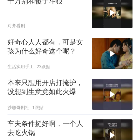
千万别和傻子斗狠
对齐看剧
好奇心人人都有，可是女
孩为什么好奇这个呢？
生活实用手工
23跟贴
本来只想用开店打掩护，
没想到生意竟如此火爆
沙雕哥剧社
1跟贴
车夫条件挺好啊，一个人
去吃火锅