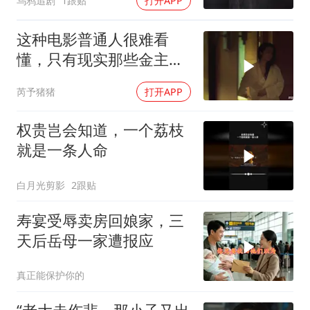
乌鸦追剧
1跟贴
打开APP
这种电影普通人很难看
懂，只有现实那些金主看
了谁都懂
芮予猪猪
打开APP
权贵岂会知道，一个荔枝
就是一条人命
白月光剪影
2跟贴
寿宴受辱卖房回娘家，三
天后岳母一家遭报应
真正能保护你的