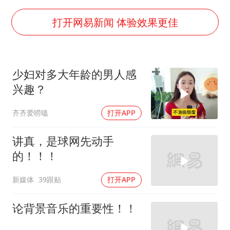
今年第二强台风将带来多大影响
张本智和：零封向鹏不意外
打开网易新闻 体验效果更佳
微信新功能：你可以“撤回”你的撤回
上半年国内居民出游人次34.63亿
少妇对多大年龄的男人感
浙江最强风雨时段已锁定
兴趣？
万岁山接盘烂尾恒大文旅城
齐齐爱唠嗑
打开APP
老人被城管撞倒后离世亲属质疑记录仪
习近平心系体育强国建设
讲真，是球网先动手
的！！！
新媒体
39跟贴
打开APP
论背景音乐的重要性！！