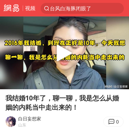
视频
台风白海豚闭眼了
“China Cool”火了，老外爱上中国避暑游
香港宏福苑火灾或由烟头引起
浙江台州《告全体市民书》
以媒：穆杰塔巴被紧急送医情况危急
多所高校取消艺考
泰国初中生饮弹自尽前开了26枪
00:00
02:30
网约车司机充电时猝死保险拒赔
Play
Ent
full
陕西柞水泥石流已致2死 仍有1人失联
我结婚10年了，聊一聊，我是怎么从婚
姻的内耗当中走出来的！
店主称换“青海拉面”招牌后生意更好
22岁女生独闯南太行失联12天
白日妄想家
0
山东