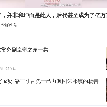
刘浩存百花奖开幕式红裙起舞
“南湖号”盾构机下线
官，并非和珅而是此人，后代甚至成为了亿万
店主称换“青海拉面”招牌后生意更好
外甥的生活
泰国初中生饮弹自尽前开了26枪
习近平心系体育强国建设
位常务副皇帝之第一集
圈
95跟贴
尽家财 靠三寸舌凭一己力赎回朱祁镇的杨善