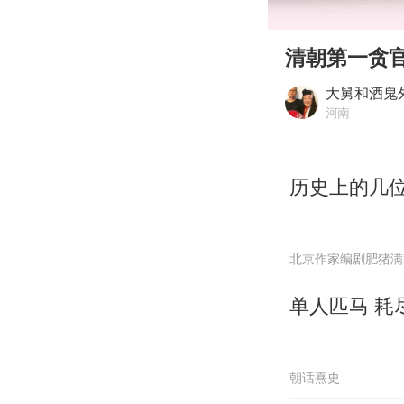
00:00
Play
清朝第一贪
大舅和酒鬼
河南
历史上的几
北京作家编剧肥猪满
单人匹马 耗
朝话熹史