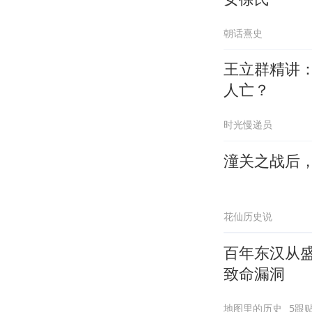
朝话熹史
王立群精讲
人亡？
时光慢递员
潼关之战后
花仙历史说
百年东汉从
致命漏洞
地图里的历史
5跟