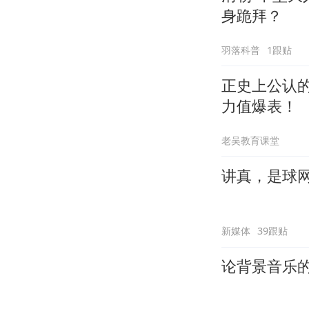
身跪拜？
羽落科普
1跟贴
正史上公认
力值爆表！
老吴教育课堂
讲真，是球
新媒体
39跟贴
论背景音乐