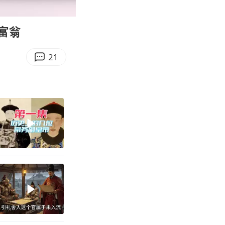
00:11
Enter
fullscreen
富翁
21