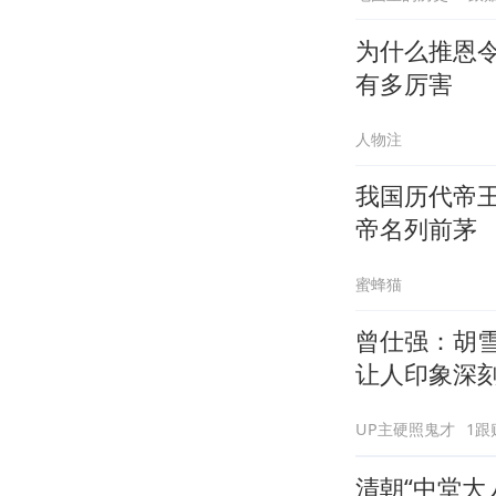
为什么推恩
有多厉害
人物注
我国历代帝
帝名列前茅
蜜蜂猫
曾仕强：胡
让人印象深
UP主硬照鬼才
1跟
清朝“中堂大