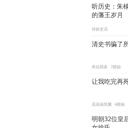
听历史：朱
的藩王岁月
诗拾史话
清史书骗了所
库拉萌多
7跟贴
让我吃完再
花花搞笑菌
4跟贴
明朝32位皇
女徐氏