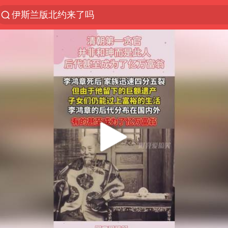
伊斯兰版北约来了吗
新疆阿克苏地震
香港宏福苑火灾或由烟头引起
中国父女泰国骑摩托车坠崖1死1伤
网约车司机充电时猝死保险拒赔
浙江台州《告全体市民书》
四川宜宾3.4级地震
周末打虎 宋致远被查
多所高校取消艺考
陕西柞水泥石流已致2死 仍有1人失联
上半年国内居民出游人次34.63亿