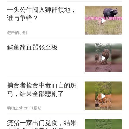
一头公牛闯入狮群领地，
谁与争锋？
进击的小明
鳄鱼简直嚣张至极
捕食者捡食中毒而亡的斑
马，结果全部悲剧了
动物之shen
1跟贴
疣猪一家出门觅食，结果