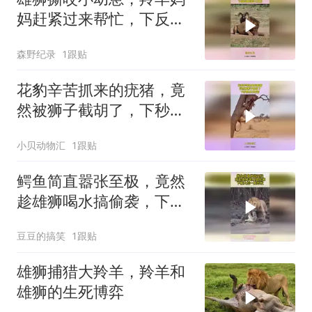
妈赶紧过来帮忙，下反转
来的猝不及防
森野纪录
1跟贴
花豹辛苦抓来的疣猪，竟
然被狮子截胡了，下秒根
本不敢看
小贝动物汇
1跟贴
鳄鱼简直嚣张至极，竟然
趁雄狮喝水搞偷袭，下幕
大战一触即发
豆豆的搞笑
1跟贴
雄狮捕猎大羚羊，羚羊和
雄狮的生死博弈