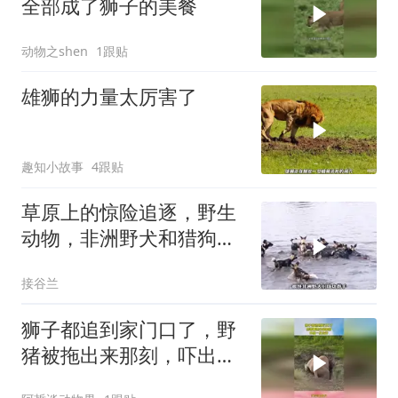
全部成了狮子的美餐
动物之shen
1跟贴
雄狮的力量太厉害了
趣知小故事
4跟贴
草原上的惊险追逐，野生
动物，非洲野犬和猎狗大
战！
接谷兰
狮子都追到家门口了，野
猪被拖出来那刻，吓出一
身冷汗！