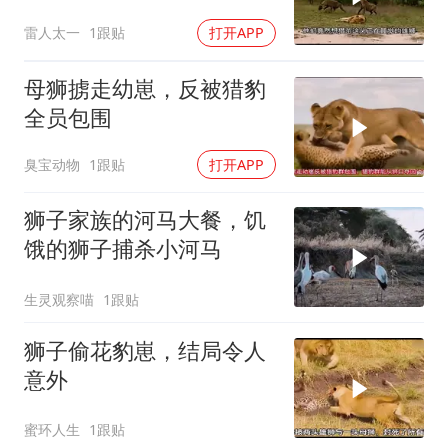
雷人太一
1跟贴
打开APP
母狮掳走幼崽，反被猎豹
全员包围
臭宝动物
1跟贴
打开APP
狮子家族的河马大餐，饥
饿的狮子捕杀小河马
生灵观察喵
1跟贴
狮子偷花豹崽，结局令人
意外
蜜环人生
1跟贴