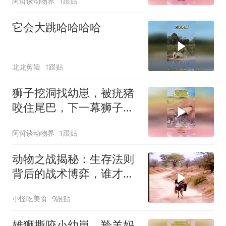
阿哲谈动物界
1跟贴
它会大跳哈哈哈哈
龙龙剪辑
1跟贴
狮子挖洞找幼崽，被疣猪
咬住尾巴，下一幕狮子后
悔也晚了
阿哲谈动物界
1跟贴
动物之战揭秘：生存法则
背后的战术博弈，谁才是
真正赢家？
小怪吃美食
9跟贴
雄狮撕咬小幼崽，羚羊妈