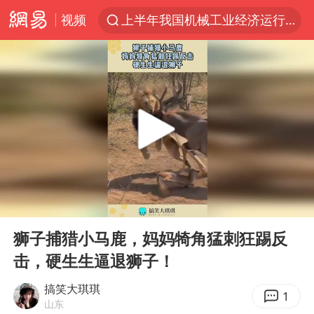
视频
上半年我国机械工业经济运行稳中有进
中国军队坚决反制任何闹海图谋
台风“白海豚”体型变大！环流面积接近13个浙江那么大
江苏发布台风蓝色预警
女子开一天一夜空调后二氧化碳中毒
泰国校园枪击案死亡人数升至7人
汪峰阻止14岁女儿买大牌
00:00
00:11
我国货物贸易进出口超30万亿元
Play
Ent
full
王力宏演唱会黄牛带观众藏匿被查获
狮子捕猎小马鹿，妈妈犄角猛刺狂踢反
击，硬生生逼退狮子！
四川宜宾市高县发生4.9级地震
东航新规：提前14天可免费退改签
搞笑大琪琪
1
山东