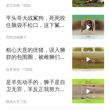
臭宝动物
1跟贴
平头哥大战鬣狗，死死咬
住脑袋不松口，这下鬣狗
想逃也晚了
荒野动物圈子
粗心大意的疣猪，误入狮
群的包围圈，被雌狮们一
举捕获！
筱梦搞笑
17跟贴
是羊先动手的，狮子是自
卫无罪，羊反正我努力过
了！
脑洞大开了闹