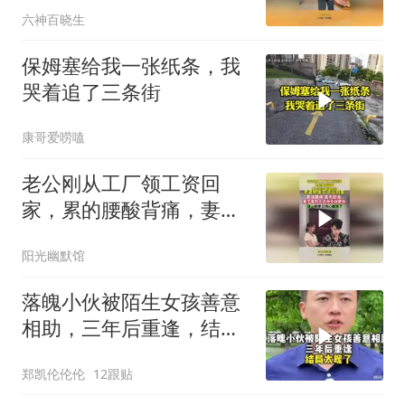
六神百晓生
保姆塞给我一张纸条，我
哭着追了三条街
康哥爱唠嗑
老公刚从工厂领工资回
家，累的腰酸背痛，妻子
举动瞬间心凉
阳光幽默馆
落魄小伙被陌生女孩善意
相助，三年后重逢，结局
太暖了
郑凯伦伦伦
12跟贴