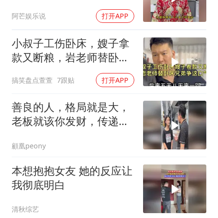
阿芒娱乐说
打开APP
小叔子工伤卧床，嫂子拿
款又断粮，岩老师替卧床
兄弟争这口气！
搞笑盘点萱萱
7跟贴
打开APP
善良的人，格局就是大，
老板就该你发财，传递正
能量
顧凰peony
本想抱抱女友 她的反应让
我彻底明白
清秋综艺