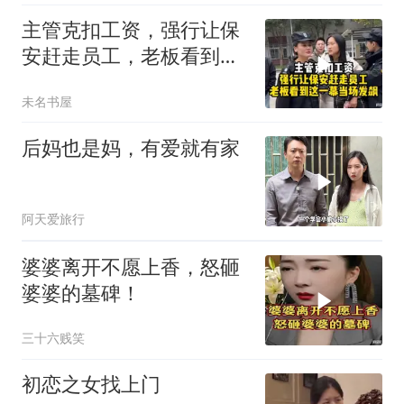
主管克扣工资，强行让保
安赶走员工，老板看到这
一幕当场发飙！
未名书屋
后妈也是妈，有爱就有家
阿天爱旅行
婆婆离开不愿上香，怒砸
婆婆的墓碑！
三十六贱笑
初恋之女找上门