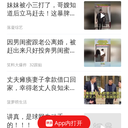
妹妹被小三打了，哥嫂知
道后立马赶去！这暴脾
气，必须给妹妹撑腰
落凝综艺
因男闺蜜跟老公离婚，被
赶出来只好投奔男闺蜜，
默默付出有了回报
笑料大爆炸
32跟贴
丈夫瘫痪妻子拿款借口回
家，幸得老丈人良知未泯
钱如数归还！
菠萝唠生活
讲真，是球网先动手
App内打开
的！！！