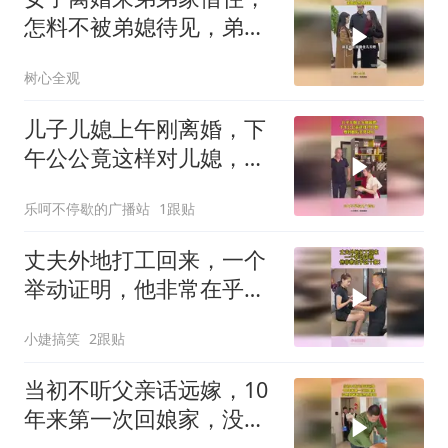
怎料不被弟媳待见，弟媳
竟然这样做！
树心全观
儿子儿媳上午刚离婚，下
午公公竟这样对儿媳，爱
到最后全凭良心
乐呵不停歇的广播站
1跟贴
丈夫外地打工回来，一个
举动证明，他非常在乎这
个家！
小婕搞笑
2跟贴
当初不听父亲话远嫁，10
年来第一次回娘家，没想
到爸爸竟然这样做