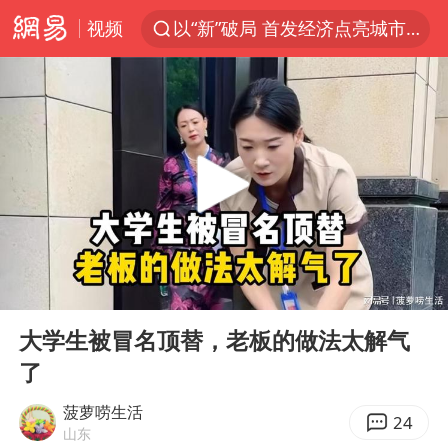
视频
以“新”破局 首发经济点亮城市消费活力
台风白海豚进入48小时警戒线
中方回应是否在太平洋海底开采稀土
台风白海豚影响中国已成定局
佛得角门将亮相智利俱乐部主场
U17国足1分钟轰2球
五粮液渠道价一箱上涨近百元
00:00
08:24
宇树科技发行价格150.80元/股
Play
Ent
full
法国将禁止“未经同意的电话营销”
大学生被冒名顶替，老板的做法太解气
了
宇树科技王兴兴身家有望超200亿元
泰国一女公务员妆容引争议 本人回应
菠萝唠生活
24
山东