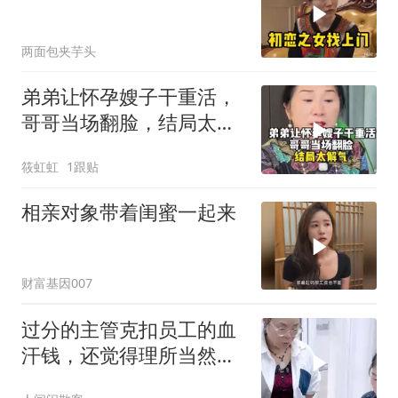
两面包夹芋头
弟弟让怀孕嫂子干重活，
哥哥当场翻脸，结局太解
气！
筱虹虹
1跟贴
相亲对象带着闺蜜一起来
财富基因007
过分的主管克扣员工的血
汗钱，还觉得理所当然必
须走人