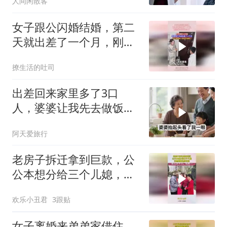
人间闲散客
女子跟公闪婚结婚，第二
天就出差了一个月，刚回
来却找不到家了
撩生活的吐司
出差回来家里多了3口
人，婆婆让我先去做饭，
我笑着说一句，他们懵了
阿天爱旅行
老房子拆迁拿到巨款，公
公本想分给三个儿媳，没
想到被这样对待
欢乐小丑君
3跟贴
女子离婚来弟弟家借住，