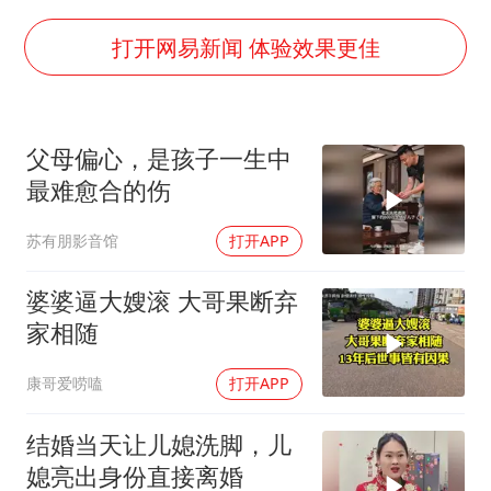
80后女柜员逆袭成4200亿银行副行长
27岁女子成组织卖淫集团主犯被通缉
打开网易新闻 体验效果更佳
吉林一“温度计大楼”读数爆表
女子利用漏洞0元薅走3000多件家电
父母偏心，是孩子一生中
24小时不关空调 电费会更低吗
最难愈合的伤
东方甄选被判赔偿江小白30万元
苏有朋影音馆
打开APP
奋进开新局 实干挑大梁
婆婆逼大嫂滚 大哥果断弃
家相随
康哥爱唠嗑
打开APP
结婚当天让儿媳洗脚，儿
媳亮出身份直接离婚