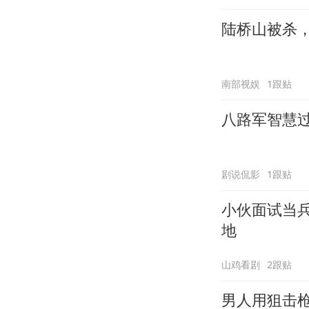
陆桥山被杀
南部视娱
1跟贴
八路军智慧
剧说侃影
1跟贴
小伙面试当
地
山鸡看剧
2跟贴
男人用狙击