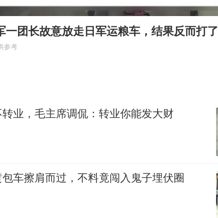
东方甄选被判赔偿江小白30万元
奋进开新局 实干挑大梁
我军一团长故意放走日军运粮车，结果反而打
供参考
不转业，毛主席调侃：转业你能发大财
黄包车擦肩而过，不料竟闯入鬼子埋伏圈