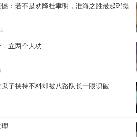
遗憾：若不是劝降杜聿明，淮海之胜最起码提
云
台，立两个大功
贴
批鬼子挟持不料却被八路队长一眼识破
道理