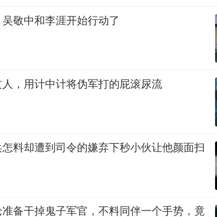
，吴敬中和李涯开始行动了
过人，用计中计将伪军打的屁滚尿流
兵怎料却遭到司令的嫌弃下秒小伙让他颜面扫
枪准备干掉鬼子军官，不料同伴一个手势，竟