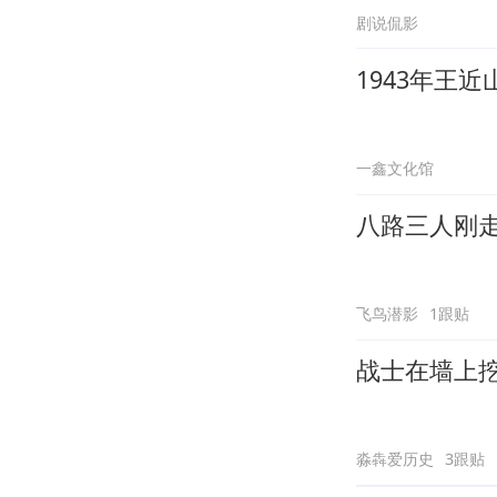
剧说侃影
1943年王
一鑫文化馆
八路三人刚
飞鸟潜影
1跟贴
战士在墙上
淼犇爱历史
3跟贴