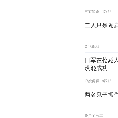
三有追剧
1跟贴
二人只是擦
剧说侃影
日军在枪毙
没能成功
浪嫂剪辑
4跟贴
两名鬼子抓
吃货的分享