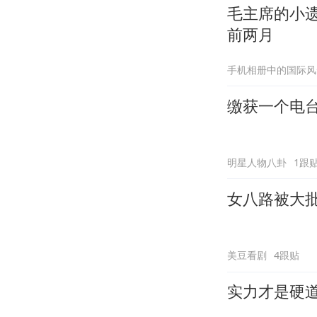
毛主席的小
前两月
手机相册中的国际风
缴获一个电
明星人物八卦
1跟
女八路被大
美豆看剧
4跟贴
实力才是硬