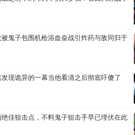
觉被鬼子包围机枪浴血奋战引炸药与敌同归于
然发现诡异的一幕当他看清之后彻底吓傻了
领绝佳狙击点，不料鬼子狙击手早已埋伏在此