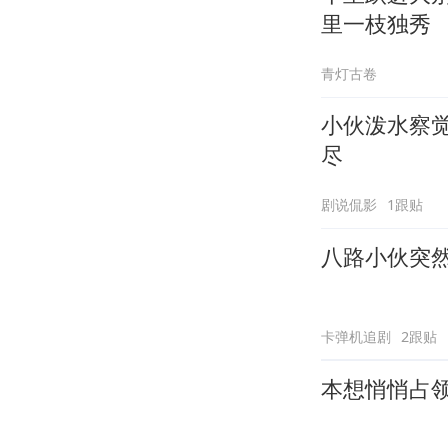
里一枝独秀
青灯古卷
小伙泼水察
尽
剧说侃影
1跟贴
八路小伙突
卡弹机追剧
2跟贴
本想悄悄占