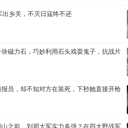
川军出乡关，不灭日寇终不还
一块磁力石，巧妙利用石头戏耍鬼子，抗战片
情报员，却不知对方在装死，下秒她直接开枪
别山之前，刘邓大军实力多强？在四大野战军