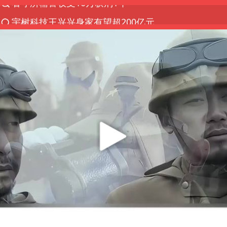
宇树科技王兴兴身家有望超200亿元
五粮液渠道价一箱上涨近百元
CIA被曝已秘密设立古巴工作组
U17国足1分钟轰2球
泰国一女公务员妆容引争议 本人回应
法国将禁止“未经同意的电话营销”
80后女柜员逆袭成4200亿银行副行长
27岁女子成组织卖淫集团主犯被通缉
吉林一“温度计大楼”读数爆表
女子利用漏洞0元薅走3000多件家电
贵州轮胎子公司获美国退税8136万