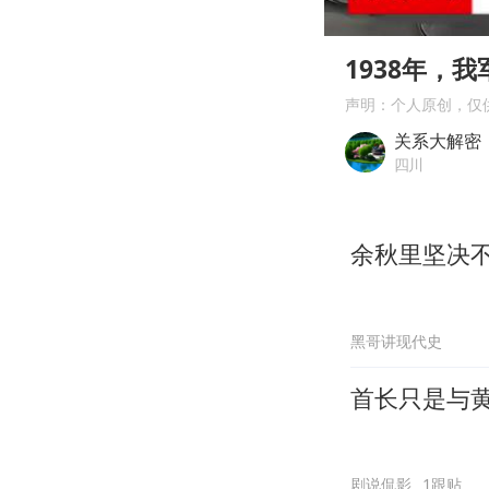
00:00
Play
1938年，
声明：个人原创，仅
关系大解密
四川
余秋里坚决
黑哥讲现代史
首长只是与
剧说侃影
1跟贴