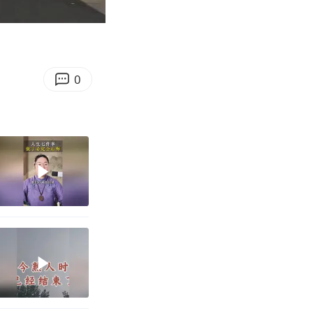
06:48
Enter
fullscreen
0