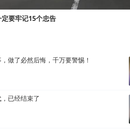
你常吃的兰州拉面要改名了，或改名青海拉面
急诊医生漏诊致2岁患儿死亡获刑1年
定要牢记15个忠告
李在明：韩国进入国家灾难状态
“老登”这个词错在哪里
女子旅游错把丧葬品当纪念品买下
张家界中心汽车站候车厅漏水如瀑布
事，做了必然后悔，千万要警惕！
“煎饼叔叔”张建武离世
坚持党全面领导和党中央集中统一领导
代，已经结束了