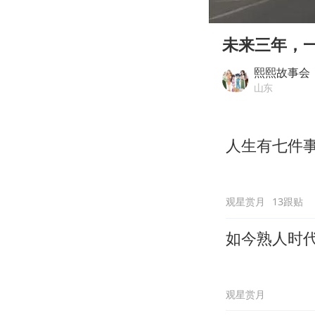
00:00
Play
未来三年，一
熙熙故事会
山东
人生有七件
观星赏月
13跟贴
如今熟人时
观星赏月