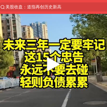
美股收盘：道指再创历史新高
服务提质，内需扩容有保障
人贩子“梅姨”真实姓名曝光
“老头乐”悬挂“蒙H好几个8”上路
41岁女子为鼓励女儿考研上岸985
河南：领导干部要带头休假
中国宣布5项对美反制措施
外交部回应日本将中国列为最大挑战
被妻子举报丈夫与情人一审获刑1年
“中国游”持续带火“中国购”
长安航空通报旅客所带充电宝自燃：航班备降武汉，