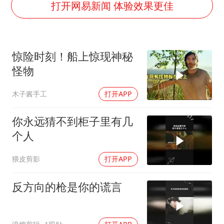
宇树王兴兴被问了360多个问题
打开网易新闻 体验效果更佳
全民健身事业高质量发展
几元成本的AI广告导致千万市值蒸发
惊险时刻！船上惊现神秘
台当局重金为“台独”织“皇帝新衣”
怪物
郑丽文：台湾从来没有“独立”过
木子酱手工
打开APP
商场现钱学森巨幅海报 负责人回应
乐享全民健身 共筑健康中国
你永远猜不到柜子里有几
个人
猥皮剪影
打开APP
反方向的枪是你的谎言