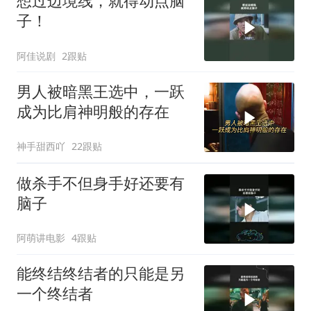
想过边境线，就得动点脑
子！
阿佳说剧
2跟贴
男人被暗黑王选中，一跃
成为比肩神明般的存在
神手甜西吖
22跟贴
做杀手不但身手好还要有
脑子
阿萌讲电影
4跟贴
能终结终结者的只能是另
一个终结者