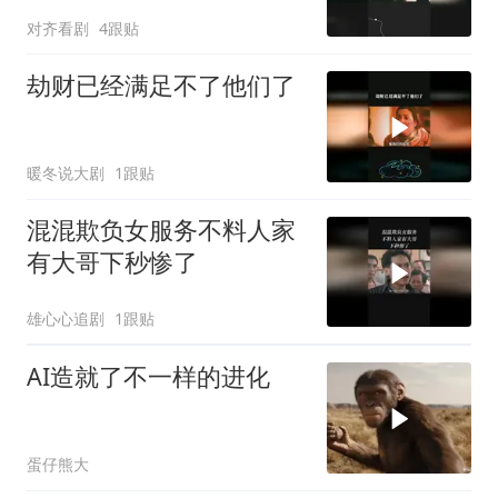
对齐看剧
4跟贴
劫财已经满足不了他们了
暖冬说大剧
1跟贴
混混欺负女服务不料人家
有大哥下秒惨了
雄心心追剧
1跟贴
AI造就了不一样的进化
蛋仔熊大