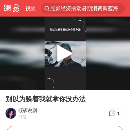
视频
光影经济撬动暑期消费新蓝海
日本发布排名：“中国第一，美日德韩英法居后”
马克·艾伦退出斯诺克中国公开赛
大V：马科斯把路走绝了
白海豚将正面袭击贯穿浙江
情侣平潭拍日出坠崖1死1伤
杭州全市有序停课
00:00
00:59
陈思诚零点晒照为佟丽娅庆生
Play
Ent
full
夏日经济乘“热”而上 消费市场向“新”而行
别以为躲着我就拿你没办法
36岁男演员成景区NPC后人气爆棚
硕硕说剧
1
河南
身体出现这几个信号可能是肝在求救