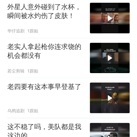
外星人意外碰到了水杯，
瞬间被水灼伤了皮肤！
华仔追剧
1跟贴
老实人拿起枪你连求饶的
机会都没有
若尘剪辑
1跟贴
老四要有这本事早登基了
乌鸦追剧
1跟贴
这不稳了吗，美队都是我
这边的