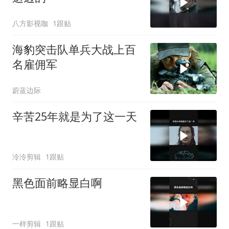
八方影视咖
1跟贴
海豹突击队单兵大战上百
名雇佣军
蔚蓝边际
辛苦25年就是为了这一天
泠泠剪辑
1跟贴
黑色面前略显白啊
一样剪辑
1跟贴