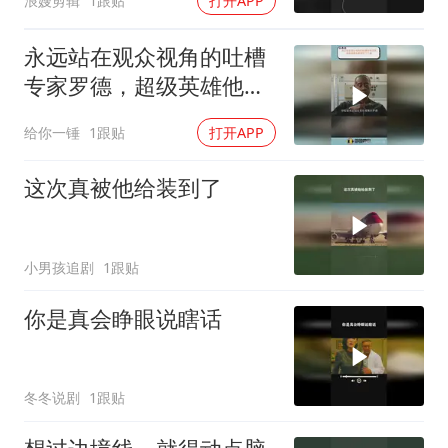
浪嫂剪辑
1跟贴
打开APP
永远站在观众视角的吐槽
专家罗德，超级英雄他都
调侃了个遍
给你一锤
1跟贴
打开APP
这次真被他给装到了
小男孩追剧
1跟贴
你是真会睁眼说瞎话
冬冬说剧
1跟贴