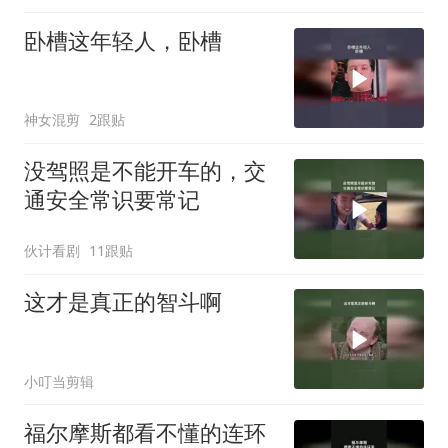
卧槽这年轻人，卧槽
神女混剪
2跟贴
没驾照是不能开车的，交
通安全常识要常记
伙计看剧
11跟贴
这才是真正的智斗啊
小叮当剪辑
福尔摩斯都看不懂的连环