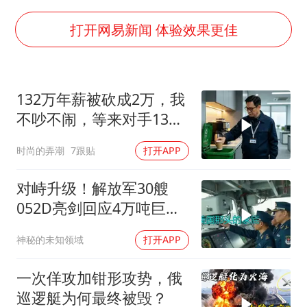
现代版摸金校尉落网查获400多枚古币
毛宁转发梯田音乐会视频海外网友赞叹
打开网易新闻 体验效果更佳
张帅不敌萨巴伦卡无缘多伦多站16强
男子结婚8年发现3个女儿均非亲生
132万年薪被砍成2万，我
平津战役纪念馆里“话”传承
不吵不闹，等来对手13倍
深圳地面沉降致车辆损坏系谣言
年薪挖我
时尚的弄潮
7跟贴
打开APP
多地要求领导干部带头休假
奋进开新局 实干挑大梁
对峙升级！解放军30艘
052D亮剑回应4万吨巨舰
挑衅
神秘的未知领域
打开APP
一次佯攻加钳形攻势，俄
巡逻艇为何最终被毁？