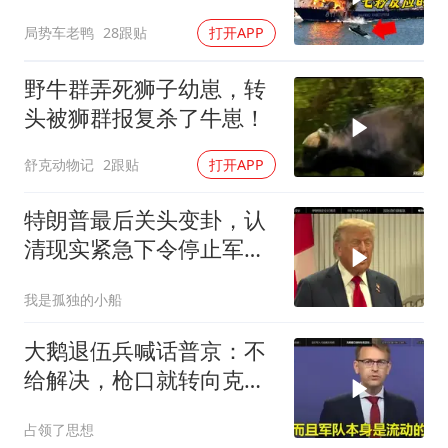
局势车老鸭
28跟贴
打开APP
野牛群弄死狮子幼崽，转
头被狮群报复杀了牛崽！
舒克动物记
2跟贴
打开APP
特朗普最后关头变卦，认
清现实紧急下令停止军事
行动
我是孤独的小船
大鹅退伍兵喊话普京：不
给解决，枪口就转向克里
姆林宫！
占领了思想