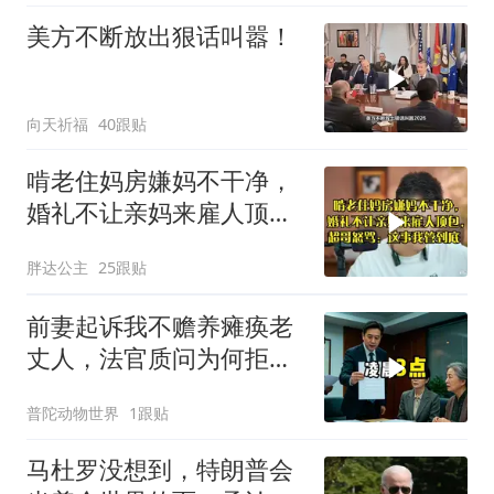
美方不断放出狠话叫嚣！
向天祈福
40跟贴
啃老住妈房嫌妈不干净，
婚礼不让亲妈来雇人顶
包，超哥怒骂
胖达公主
25跟贴
前妻起诉我不赡养瘫痪老
丈人，法官质问为何拒不
履行赡养义务
普陀动物世界
1跟贴
马杜罗没想到，特朗普会