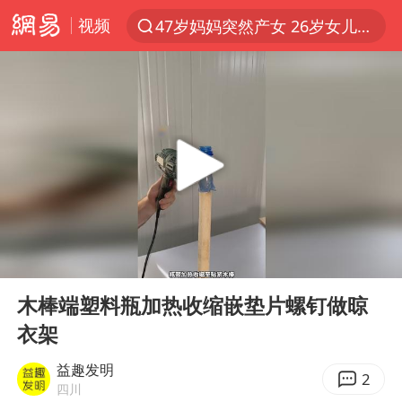
视频
47岁妈妈突然产女 26岁女儿：很震惊
以“新”破局 首发经济点亮城市消费活力
斯诺克中国公开赛8日开杆
日本广岛民众举行游行反对政府行径
A股开盘：民爆、CPO等概念走强
台风白海豚最新路径研判来了
日韩股市高开跳水 SK海力士下挫转跌
00:00
00:15
AI能不能接广告
Play
Ent
full
OpenAI为免费用户升级GPT-5.6 Luna
木棒端塑料瓶加热收缩嵌垫片螺钉做晾
衣架
女子利用漏洞0元薅走3000多件家电
我国编制完成新版全月地质图
益趣发明
2
四川