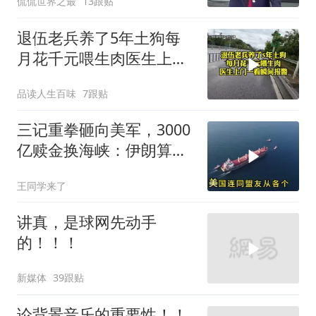
侃侃世界之最
13跟贴
退伍老兵养了5年土狗每
月花千元喂生肉医生上门
一看瞬间报警
品读人生百味
7跟贴
三记重拳砸向美军，3000
亿赎金换海峡：伊朗算准
了特朗普不敢还手
王同学来了
讲真，是球网先动手
的！！！
新媒体
39跟贴
论背景音乐的重要性！！