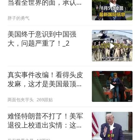
当着全世界的面，承认一
个众所周知的事实
胖子的勇气
美国终于意识到中国强
大，问题严重了！_2
真实事件改编！看得头皮
发麻，这才是美国最顶级
刑侦片，全程高能
两面包夹芋头
269跟贴
难怪特朗普不打了！美军
退役上校道出实情：这场
仗美国已经输了