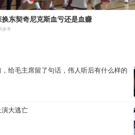
东航：国内客票提前14天免费退改
森换东契奇尼克斯血亏还是血赚
胡彦斌韩磊 谁帮谁
供参考
胡彦斌获《歌手2026》歌王
百花奖开幕式
夯实基础开新局
前，给毛主席留了句话，伟人听后有什么样的
上演大逃亡