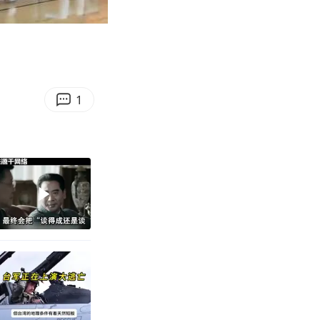
03:38
Enter
fullscreen
1