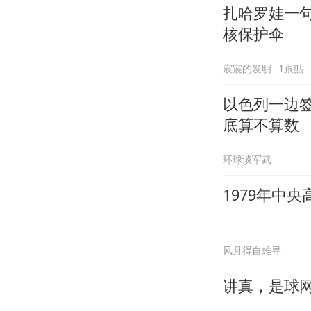
扎哈罗娃一
核保护伞
宸宸的发明
1跟贴
以色列一边签
底算不算数
环球谈军武
1979年中
风月得自难寻
讲真，是球