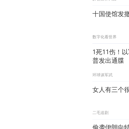
十国使馆发
数字化看世界
1死11伤！
普发出通牒
环球谈军武
女人有三个
二毛追剧
偷袭伊朗向