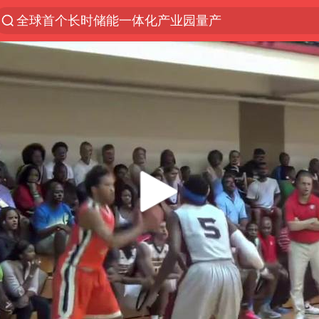
全球首个长时储能一体化产业园量产
台风白海豚已进入24小时警戒线
中国女篮70-67险胜尼日利亚女篮
四川宜宾市高县4.9级地震致1人死亡
名创优品回应女子吐槽内裤质量差
上海：台风白海豚或将带来龙卷风
出口禁令驱动有色板块大涨
胜宏科技：股票交易异常波动
秋天的第一杯奶茶到底有多火
U17国足三连胜晋级明日之星半决赛
国乒男单横滨冠军赛全军覆没
38岁演员求职万岁山NPC成功