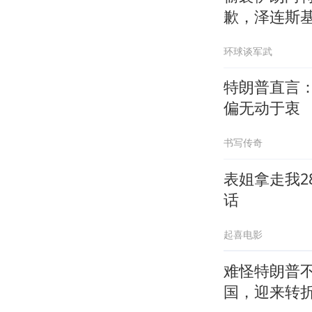
歉，泽连斯
环球谈军武
特朗普直言
偏无动于衷
书写传奇
表姐拿走我2
话
起喜电影
难怪特朗普
国，迎来转