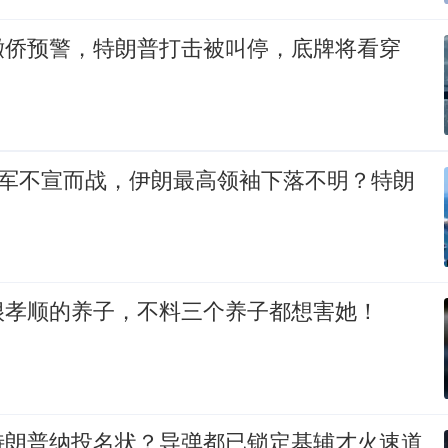
撤侨预警，特朗普打击被叫停，底牌将看穿
以军不宣而战，伊朗最高领袖下落不明？特朗
很孝顺的养子，不料三个养子都想害她！
特朗普纳投名状？导弹都已锁定基辅才火速道