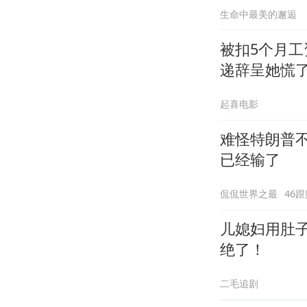
生命中最美的邂逅
被扣5个月
递辞呈她慌
起喜电影
难怪特朗普
已经输了
侃侃世界之最
46跟
儿媳妇用肚
绝了！
二毛追剧