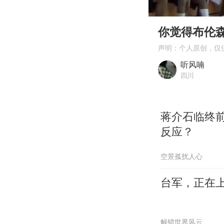
00:00
Play
你觉得布伦
声明：个人原创，仅
听风喃
四川
蒋介石临终
反应？
空景孤扰人心
台军，正在
解锁世界风云