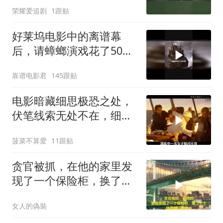
荣耀爱追剧
1跟贴
好莱坞电影中的离谱幕
后，请蟑螂演戏花了50万
美元
靠谱电影君
145跟贴
电影暗藏细思极恐之处，
伏笔线索无处不在，细节
让人后背发凉
菠菜不算爱
11跟贴
贪官被抓，在他的家里发
现了一个保险柜，换了十
个技师都打不开
女人的偽裝