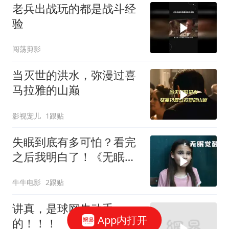
老兵出战玩的都是战斗经
验
闯荡剪影
当灭世的洪水，弥漫过喜
马拉雅的山巅
影视宠儿
1跟贴
失眠到底有多可怕？看完
之后我明白了！《无眠觉
醒》
牛牛电影
2跟贴
讲真，是球网先动手
App内打开
的！！！