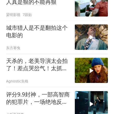
人真是狠的不能再狠
梁明影视
7跟贴
城市猎人是不是翻拍这个
电影的
东方寒兔
天杀的，老美导演太会拍
了！差点哭岔气！太抓心
了！看一次哭一次
Agnostic失格
评分9.9封神，一部高智商
的犯罪片，一场绝地反
击，看的惊心动魄