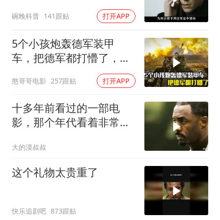
碗晚科普
141跟贴
打开APP
5个小孩炮轰德军装甲
车，把德军都打懵了，战
争片
憨哥哥电影
257跟贴
打开APP
十多年前看过的一部电
影，那个年代看着非常劲
爆爽飞
大的漠叔叔
这个礼物太贵重了
快乐追剧吧
873跟贴