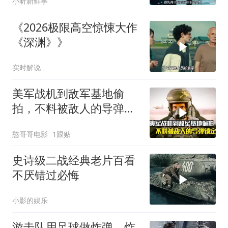
小昕新鲜事
《2026极限高空惊悚大作
《深渊》》
实时解说
美军战机到敌军基地偷
拍，不料被敌人的导弹锁
定，战争片
憨哥哥电影
1跟贴
史诗级二战经典老片百看
不厌错过必悔
小影的娱乐
游击队用足球做炸弹，炸