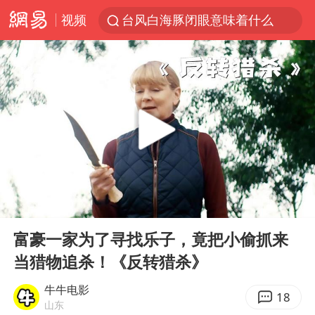
视频
台风白海豚闭眼意味着什么
峰哥实名举报汪海林偷税漏税
浙江温州发布台风橙色预警信号
男童模仿奥特曼从高处跳下致骨折
富婆带资进组给自己硬加60多场吻戏
金饰克价一夜涨回1300元
名创优品一次性内裤 颜面尽失
00:00
07:25
白海豚将正面袭击贯穿浙江
Play
Ent
full
视频丨中国东方电气集团原党组副书记、董事宋致远被查
富豪一家为了寻找乐子，竟把小偷抓来
当猎物追杀！《反转猎杀》
梁家辉：到内地拍戏不是北上是回归
牛津大学一纸声明甩不了锅
牛牛电影
18
山东