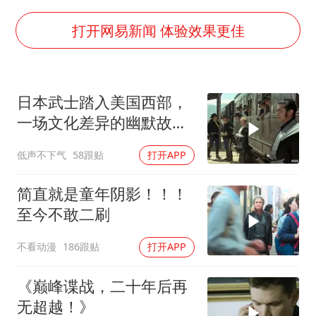
包文婧：二胎很难一碗水端平
香港宏福苑火灾或由烟头引起
打开网易新闻 体验效果更佳
女主硬加吻戏短剧已下架
浙江台州《告全体市民书》
日本武士踏入美国西部，
《给阿嬷的情书》售后来了
一场文化差异的幽默故事
人民的健康、体质、幸福一脉相承
即将开
低声不下气
58跟贴
打开APP
简直就是童年阴影！！！
至今不敢二刷
不看动漫
186跟贴
打开APP
《巅峰谍战，二十年后再
无超越！》