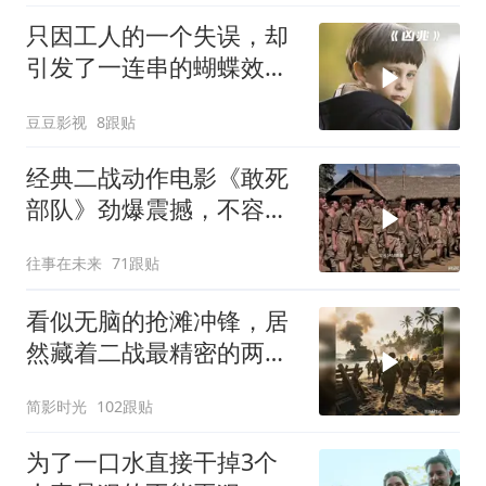
只因工人的一个失误，却
引发了一连串的蝴蝶效
应！惊悚片《凶兆》
豆豆影视
8跟贴
经典二战动作电影《敢死
部队》劲爆震撼，不容错
过！
往事在未来
71跟贴
看似无脑的抢滩冲锋，居
然藏着二战最精密的两栖
登陆作战体系
简影时光
102跟贴
为了一口水直接干掉3个