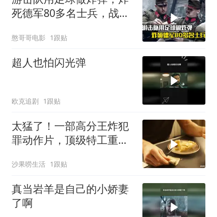
死德军80多名士兵，战争
片
憨哥哥电影
1跟贴
超人也怕闪光弹
欧克追剧
1跟贴
太猛了！一部高分王炸犯
罪动作片，顶级特工重出
江湖，场面太燃了
沙果唠生活
1跟贴
真当岩羊是自己的小娇妻
了啊