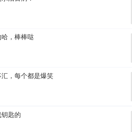
的哈，棒棒哒
事汇，每个都是爆笑
找钥匙的