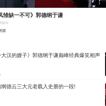
媒体谈法院认为“老登”属年龄贬损
龙凤雏缺一不可》郭德纲于谦
妻子举报高管丈夫涉嫌重婚案进展
供娱乐
演唱会音乐总监回应周杰伦私生子传闻
阿腈
海南一编制教师岗出现高分断档考生
李在明：韩国进入国家灾难状态
坚持党全面领导和党中央集中统一领导
身大汉的嫂子》郭德纲于谦巅峰经典爆笑相声
贴
德纲德云三大元老载入史册的一段!