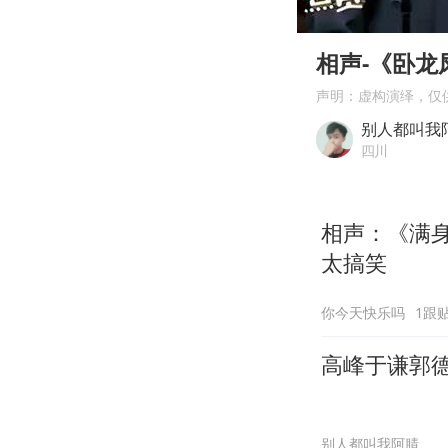
00:00
Play
相声-《卧
声明：虚构演绎，仅
别人都叫我
四川
相声：《满
太搞笑
你今天快乐吗
1跟
高峰于谦郭
别人都叫我阿腈