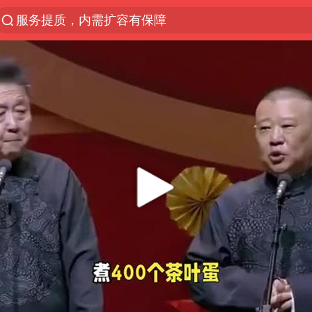
服务提质，内需扩容有保障
普京宣布俄国防部多项人事调整
中国宣布5项对美反制措施
《给阿嬷的情书》在越南首映
嘲讽周星驰无儿女没朋友 李修贤道歉
长安航空通报旅客所带充电宝自燃：航班备降武汉，
华为发布新款折叠电脑售价24999元起
外交部：坚决反对日方抹黑指责中方
22名中国乘客遭拒载 泰国机场致歉
你常吃的兰州拉面要改名了，或改名青海拉面
急诊医生漏诊致2岁患儿死亡获刑1年
“煎饼叔叔”张建武离世