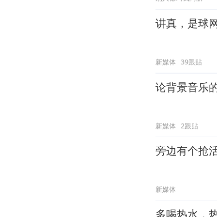
讲真，是球
新媒体
39跟贴
论背景音乐
新媒体
2跟贴
旁边有个抢
新媒体
多喝热水，