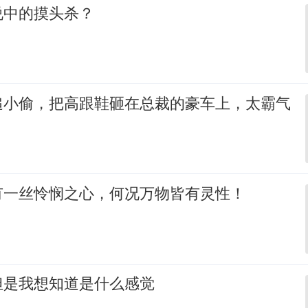
说中的摸头杀？
追小偷，把高跟鞋砸在总裁的豪车上，太霸气
有一丝怜悯之心，何况万物皆有灵性！
但是我想知道是什么感觉