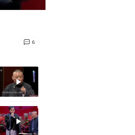
19:13
Enter
fullscreen
6