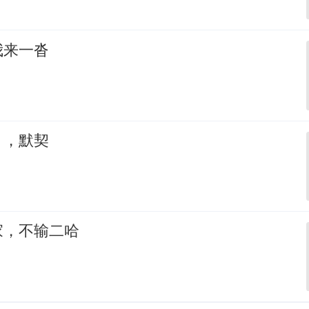
我来一沓
，，默契
家，不输二哈