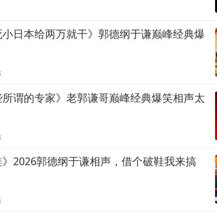
死小日本给两万就干》郭德纲于谦巅峰经典爆
贴
些所谓的专家》老郭谦哥巅峰经典爆笑相声太
贴
》2026郭德纲于谦相声，借个破鞋我来搞
贴