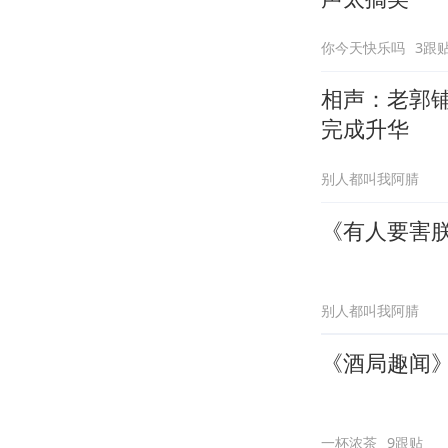
你今天快乐吗
3跟
相声：老郭
完成升华
别人都叫我阿腈
《有人要害
别人都叫我阿腈
《酒局趣闻
一杯浓茶
9跟贴