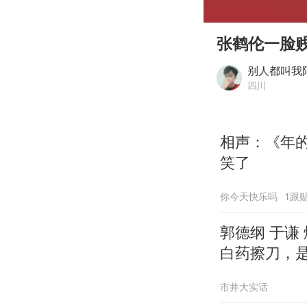
00:00
Play
张鹤伦一脸
别人都叫我
四川
相声：《年
笑了
你今天快乐吗
1跟
郭德纲 于谦
白药擦刀，
市井大实话