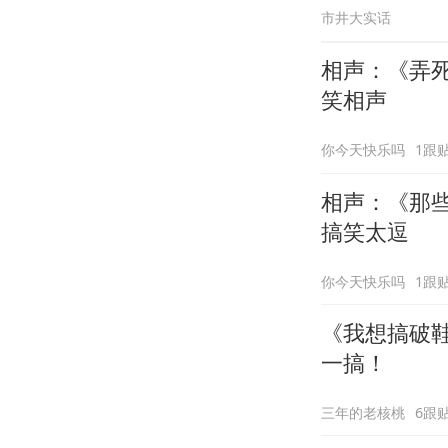
市井大实话
相声：《弄
笑相声
你今天快乐吗
1跟
相声：《那
搞笑太逗
你今天快乐吗
1跟
《我想搞破鞋
一搞！
三年的老核桃
6跟