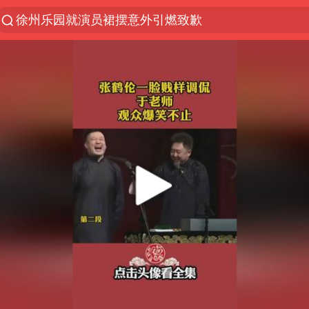
徐州乐园就演员裙摆意外引燃致歉
台风“白海豚”登陆 各地各部门全力应对
贾冰私人饭局被偷拍
路虎卫士110 HSE限时降价
我国发现稀散金属独立新矿物——乌斯河锗矿
上海鼓励居家办公
部分银行上调存款利率
小沈阳加盟《披荆斩棘》
新疆生产建设兵团生态环境局原局长被查
朱一龙的鼻子怎么了
4.2平卫生间补漏注胶花1.55万