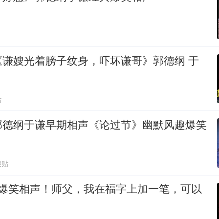
谦嫂光着膀子纹身，吓坏谦哥》郭德纲 于
贴
郭德纲于谦早期相声《论过节》幽默风趣爆笑
跟贴
 爆笑相声！师父，我在福字上加一笔，可以