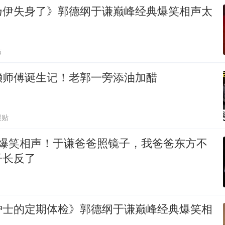
乃伊失身了》郭德纲于谦巅峰经典爆笑相声太
贴
懒师傅诞生记！老郭一旁添油加醋
跟贴
 爆笑相声！于谦爸爸照镜子，我爸爸东方不
子长反了
护士的定期体检》郭德纲于谦巅峰经典爆笑相