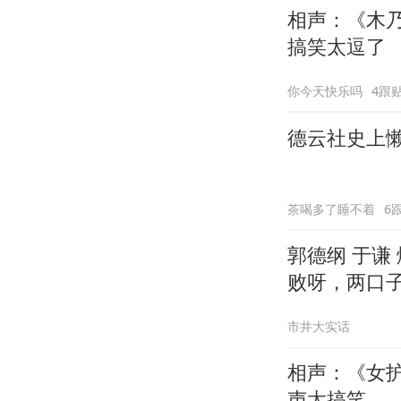
相声：《木
搞笑太逗了
你今天快乐吗
4跟
德云社史上
茶喝多了睡不着
6
郭德纲 于谦
败呀，两口
市井大实话
相声：《女
声太搞笑