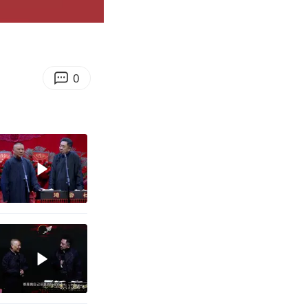
08:51
Enter
fullscreen
0