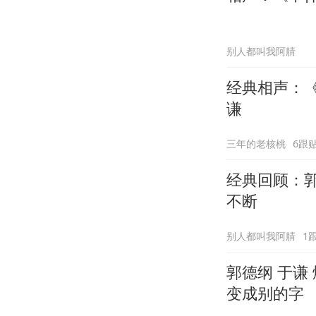
别人都叫我阿腈
经典相声：《
谦
三年的老核桃
6跟
经典回顾：
不断
别人都叫我阿腈
1
郭德纲 于谦
变成别的字