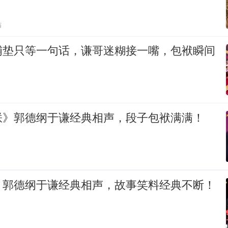
贴
铺垫只等一句话，谦哥迷糊接一嘴，包袱瞬间
朕》郭德纲于谦经典相声，段子包袱满满！
》郭德纲于谦经典相声，故事笑料经典不断！