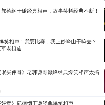
》郭德纲于谦经典相声，故事笑料经典不断！
 爆笑相声！我要比赛，我上妙峰山干嘛去？
冠军老祖庙
流氓买伟哥》老郭谦哥巅峰经典爆笑相声太搞
贴
怀好意》郭德纲于谦经典爆笑相声