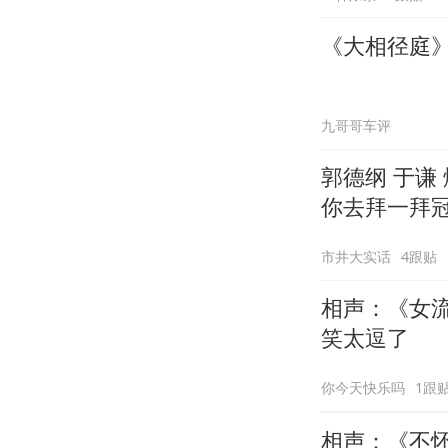
《大相径庭
九哥哥车评
郭德纲 于谦
你去拜一拜
市井大实话
4跟贴
相声：《女
笑太逗了
你今天快乐吗
1跟
相声：《不