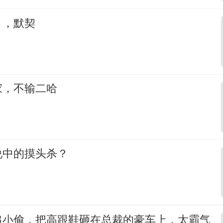
，，默契
家，不输二哈
说中的摸头杀？
追小偷，把高跟鞋砸在总裁的豪车上，太霸气