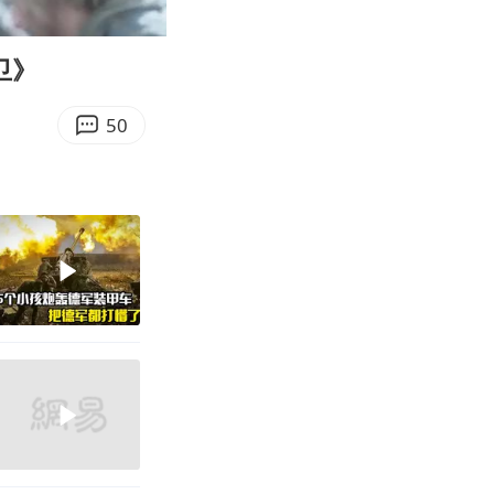
08:40
Enter
fullscreen
卫》
50