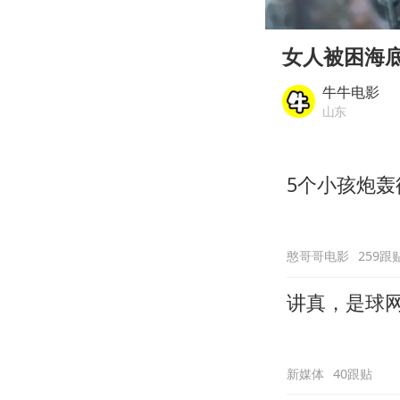
00:00
Play
女人被困海底
牛牛电影
山东
5个小孩炮
憨哥哥电影
259跟
讲真，是球
新媒体
40跟贴