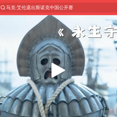
马克·艾伦退出斯诺克中国公开赛
新疆优化调整景区内自驾服务费
上四休三，但降薪1000元，你接受吗？
央视新主播李秋莹孙亚鹏亮相
情侣平潭拍日出坠崖1死1伤
梁家辉：到内地拍戏不是北上是回归
全民健身事业高质量发展
台当局重金为“台独”织“皇帝新衣”
几元成本的AI广告导致千万市值蒸发
老挝国会主席赛宋蓬逝世
白海豚将正面袭击贯穿浙江