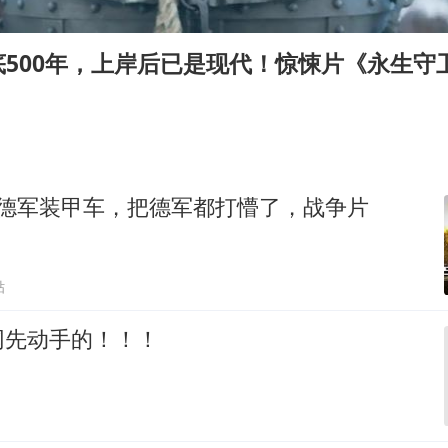
酒店回应车内过夜被收150元
杭州全市有序停课
500年，上岸后已是现代！惊悚片《永生守
商场现钱学森巨幅海报 负责人回应
36岁男演员成景区NPC后人气爆棚
夏日经济乘“热”而上 消费市场向“新”而行
乐享全民健身 共筑健康中国
轰德军装甲车，把德军都打懵了，战争片
贴
网先动手的！！！