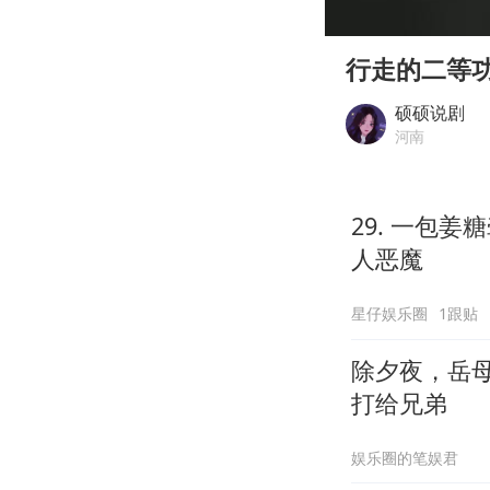
00:00
Play
行走的二等
硕硕说剧
河南
29. 一包
人恶魔
星仔娱乐圈
1跟贴
除夕夜，岳母
打给兄弟
娱乐圈的笔娱君