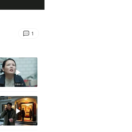
01:19
Enter
fullscreen
1