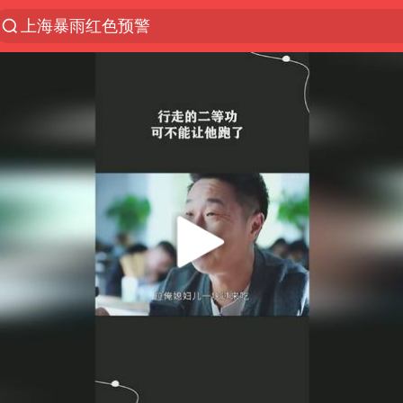
上海暴雨红色预警
上海：5号线16号线浦江线全线停运
上海全域长途客运班次全部停运
周星驰母亲现身香港路演现场
王传君 《披荆斩棘》
国足U17与阿森纳决赛取消 并列冠军
上海有出现龙卷潜势
王艺迪2-4不敌张本美和止步4强
上门女婿出轨女邻居多年被判重婚罪
1枚就能让航母瘫痪 轰-6J实力有多强
以军士兵把枪口对准中国记者