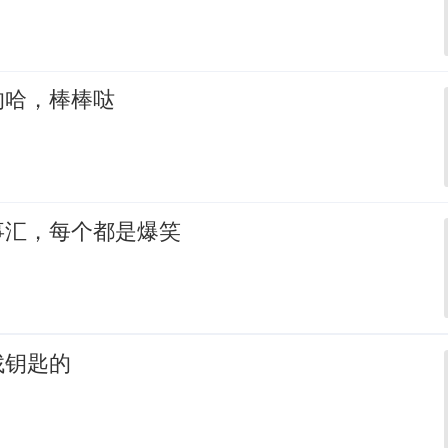
的哈，棒棒哒
事汇，每个都是爆笑
找钥匙的