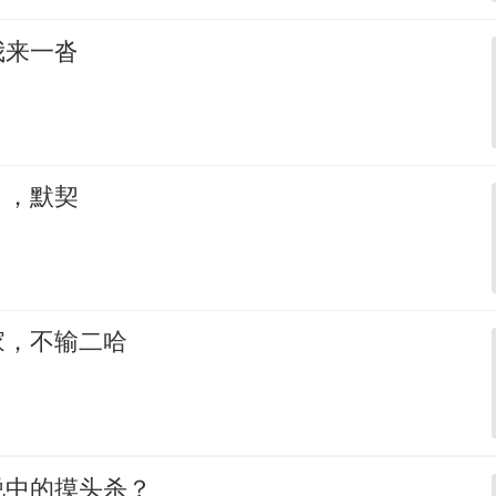
我来一沓
，，默契
家，不输二哈
说中的摸头杀？