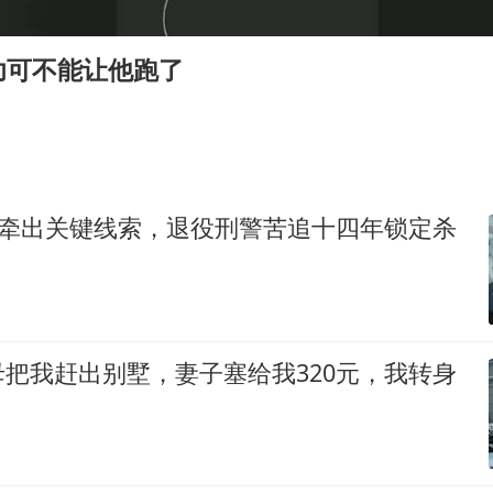
于东来直播和胖东来核心团队开会
2025年小学教师减少13.19万
功可不能让他跑了
泰国：高度重视中国游客旅游体验
王艺迪无缘横滨赛决赛
上海大部迎大暴雨
构建更高水平的全民健身公共服务体系
姜糖牵出关键线索，退役刑警苦追十四年锁定杀
把我赶出别墅，妻子塞给我320元，我转身