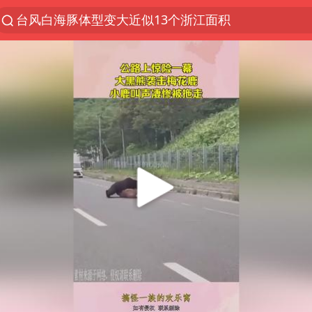
台风白海豚体型变大近似13个浙江面积
夜幕落下 运动上场
泰交通部副部长回应中国人遭歧视手势
改名后的“青海拉面”店
段绚竞因公牺牲 年仅44岁
1岁宝宝碰坏纸巾盒 宝妈被索赔924元
女子开一天一夜空调后二氧化碳中毒
男子结婚8年3个女儿均非亲生
“空调24小时开着更省电”不实
“不建议大家买深色蛋糕”
台风白海豚逼近 暴雨大暴雨来袭
男子杀人后逃进深山21年活得像野人