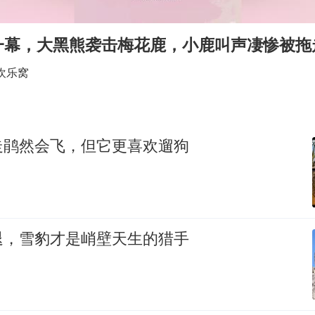
985博士后被曝在妻子孕期出轨后续
一幕，大黑熊袭击梅花鹿，小鹿叫声凄惨被拖
公司“上四休三”但要降薪1000元
OpenAI为免费用户升级GPT-5.6 Luna
欢乐窝
47岁妈妈突然产女 26岁女儿：很震惊
97岁英国奶奶飞上天再破吉尼斯纪录
走鹃然会飞，但它更喜欢遛狗
“中国蔬菜之乡”最高温达41.8℃
如何把百年大党建设得更加坚强有力？
退，雪豹才是峭壁天生的猎手