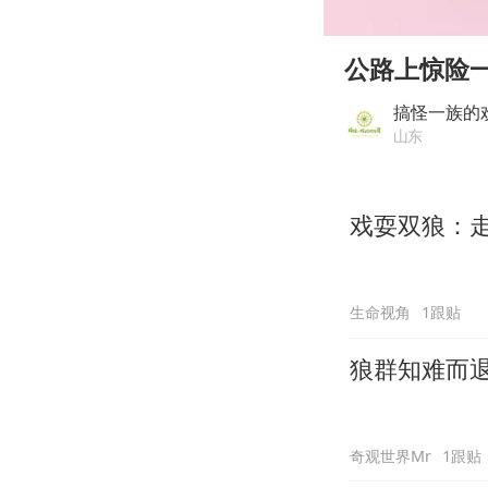
00:00
Play
公路上惊险
搞怪一族的
山东
戏耍双狼：
生命视角
1跟贴
狼群知难而
奇观世界Mr
1跟贴