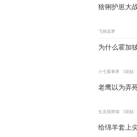
猞猁护崽大
飞驰追梦
为什么霍加
小乇看事界
1跟贴
老鹰以为弄
生灵观察喵
1跟贴
给绵羊套上