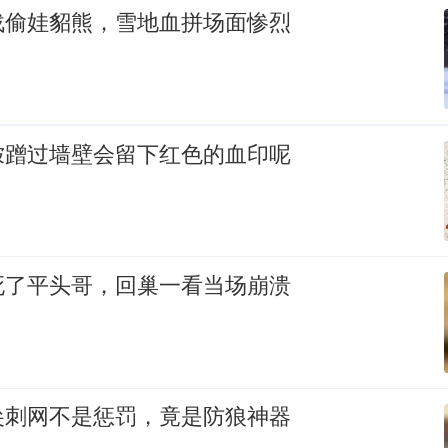
战偷娃貂熊，雪地血拼场面惨烈
狓蹭过墙壁会留下红色的血印呢
死了平头哥，回巢一看当场崩溃
尖刺网不是惩罚，竟是防狼神器