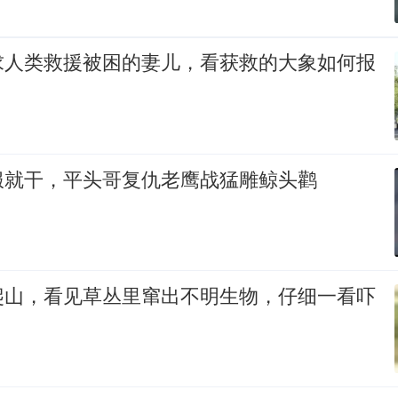
求人类救援被困的妻儿，看获救的大象如何报
服就干，平头哥复仇老鹰战猛雕鲸头鹳
爬山，看见草丛里窜出不明生物，仔细一看吓