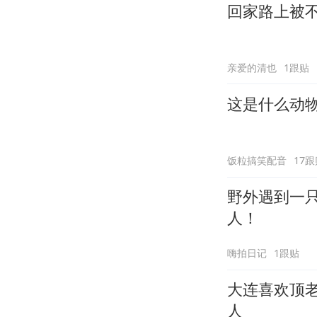
回家路上被
亲爱的清也
1跟贴
这是什么动
饭粒搞笑配音
17跟
野外遇到一
人！
嗨拍日记
1跟贴
大连喜欢顶
人