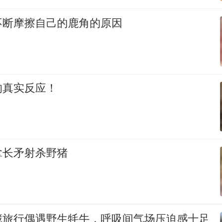
不断摩擦自己的鹿角的原因
的真实反应！
拿长矛射杀野猪
藏旅行偶遇野生牦牛，呼吸间气场压迫感十足