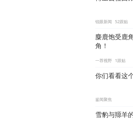
锐眼新闻
52跟贴
麋鹿饱受鹿
角！
一荐视野
1跟贴
你们看看这
鉴闻聚焦
雪豹与羱羊