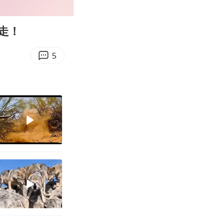
00:13
Enter
fullscreen
走！
5