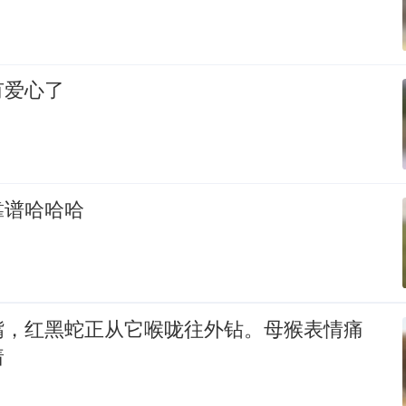
有爱心了
靠谱哈哈哈
嘴，红黑蛇正从它喉咙往外钻。母猴表情痛
着