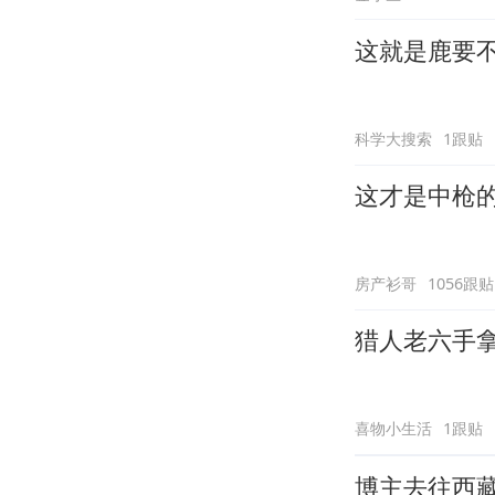
这就是鹿要
科学大搜索
1跟贴
这才是中枪
房产衫哥
1056跟贴
猎人老六手
喜物小生活
1跟贴
博主去往西