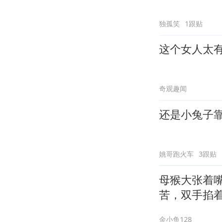
独孤笑
1跟贴
这个女人太
奇观趣闻
还是小兔子
姚哥跑火车
3跟贴
母猴大张着
苦，双手掐
金小鱼128