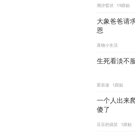
潮汐蜇伏
19跟贴
大象爸爸请
恩
喜物小生活
生死看淡不
星辰迷
1跟贴
一个人出来
傻了
豆豆的搞笑
1跟贴