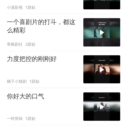
小溪影视
1跟贴
一个喜剧片的打斗，都这
么精彩
青枫剧社
2跟贴
力度把控的刚刚好
橘子小猫剧
1跟贴
你好大的口气
一样剪辑
1跟贴