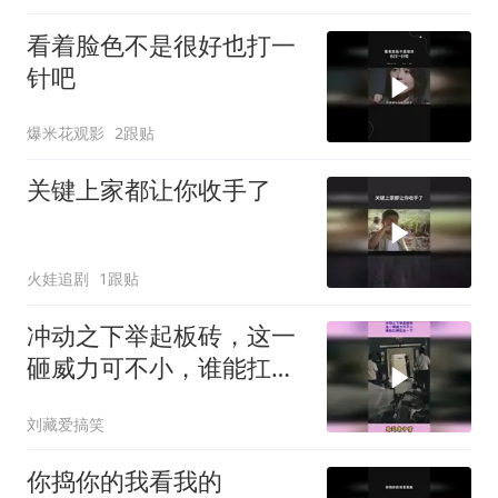
看着脸色不是很好也打一
针吧
爆米花观影
2跟贴
关键上家都让你收手了
火娃追剧
1跟贴
冲动之下举起板砖，这一
砸威力可不小，谁能扛得
住这一下
刘藏爱搞笑
你捣你的我看我的