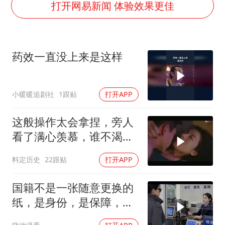
国乒男单横滨冠军赛全军覆没
打开网易新闻 体验效果更佳
U17国足三连胜晋级明日之星半决赛
胡彦斌获《歌手2026》歌王
药效一直没上来是这样
东航：国内客票提前14天免费退改
美股存储板块集体大跌
小暖暖追剧社
1跟贴
打开APP
日本试射“战斧”导弹，国防部回应
夯实基础开新局
这般操作太会拿捏，旁人
看了满心羡慕，谁不渴望
拥有此技
料定历史
22跟贴
打开APP
国籍不是一张随意更换的
纸，是身份，是保障，是
归属！