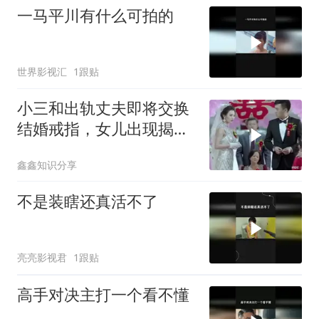
一马平川有什么可拍的
世界影视汇
1跟贴
小三和出轨丈夫即将交换
结婚戒指，女儿出现揭露
了小三所有的阴谋
鑫鑫知识分享
不是装瞎还真活不了
亮亮影视君
1跟贴
高手对决主打一个看不懂