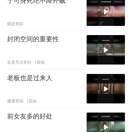
宁可身死绝不降外贼
猥皮剪影
封闭空间的重要性
全是亮点剧社
1跟贴
老板也是过来人
康康剪辑
1跟贴
前女友多的好处