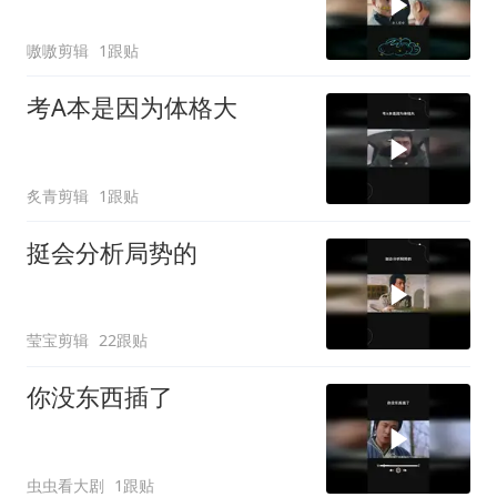
嗷嗷剪辑
1跟贴
考A本是因为体格大
炙青剪辑
1跟贴
挺会分析局势的
莹宝剪辑
22跟贴
你没东西插了
虫虫看大剧
1跟贴