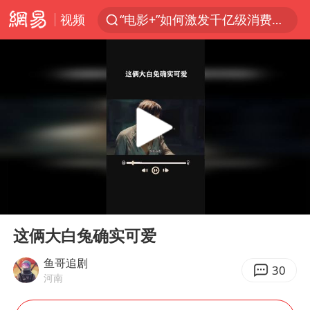
视频
“电影+”如何激发千亿级消费新活力？
全球首个长时储能一体化产业园量产
台风白海豚已进入24小时警戒线
中国女篮70-67险胜尼日利亚女篮
上海：台风白海豚或将带来龙卷风
四川宜宾高县4.9级地震致1死
中巨芯：上半年归母净利润1405.77万元
00:00
00:18
出口禁令驱动有色板块大涨
Play
Ent
full
秋天的第一杯奶茶到底有多火
这俩大白兔确实可爱
38岁演员求职万岁山NPC成功
鱼哥追剧
30
河南
胜宏科技：股票交易异常波动