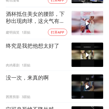
晓动漫看
打开APP
酒杯抵住美女的腰部，下
秒出现肉球，这火气有点
大啊！
建明搞笑
1跟贴
打开APP
终究是我把他想太好了
肉鸡看剧
1跟贴
没一次，来真的啊
茜茜剪影
3跟贴