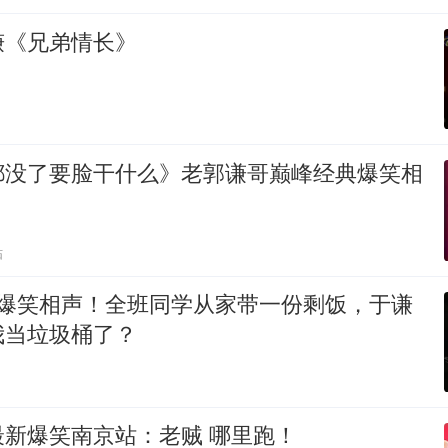
谦《兄弟情长》
都没了要脸干什么》老郭谦哥巅峰经典爆笑相
贴
 爆笑相声！全班同学从家带一份剩饭，于谦
我当垃圾桶了？
最新爆笑南京站：老贼 哪里跑！