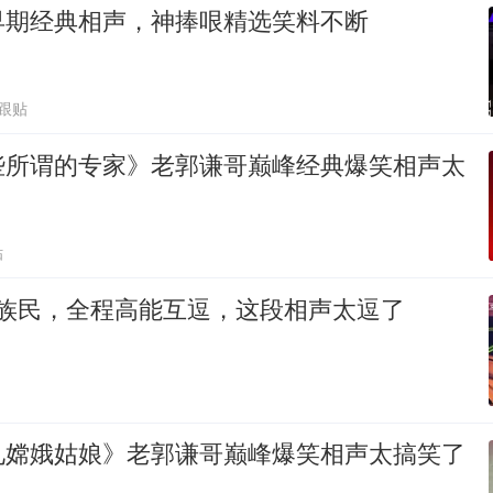
早期经典相声，神捧哏精选笑料不断
1跟贴
些所谓的专家》老郭谦哥巅峰经典爆笑相声太
贴
 黄族民，全程高能互逗，这段相声太逗了
见嫦娥姑娘》老郭谦哥巅峰爆笑相声太搞笑了