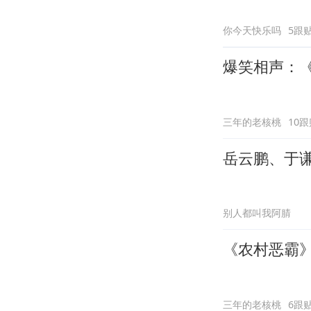
你今天快乐吗
5跟
爆笑相声：《
三年的老核桃
10跟
岳云鹏、于
别人都叫我阿腈
《农村恶霸
三年的老核桃
6跟