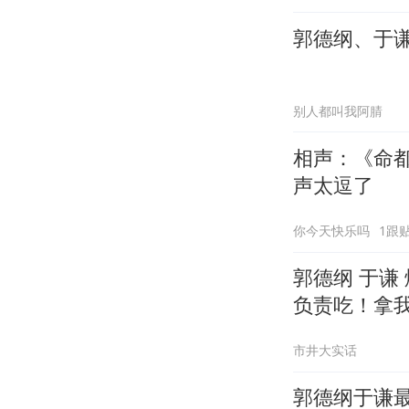
郭德纲、于
别人都叫我阿腈
相声：《命
声太逗了
你今天快乐吗
1跟
郭德纲 于谦
负责吃！拿
市井大实话
郭德纲于谦