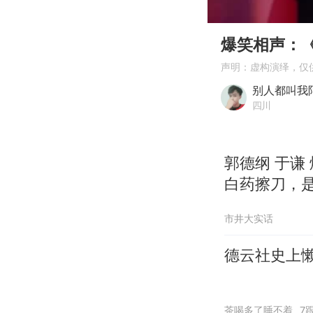
00:00
Play
爆笑相声：
声明：虚构演绎，仅
别人都叫我
四川
郭德纲 于谦
白药擦刀，
市井大实话
德云社史上
茶喝多了睡不着
7