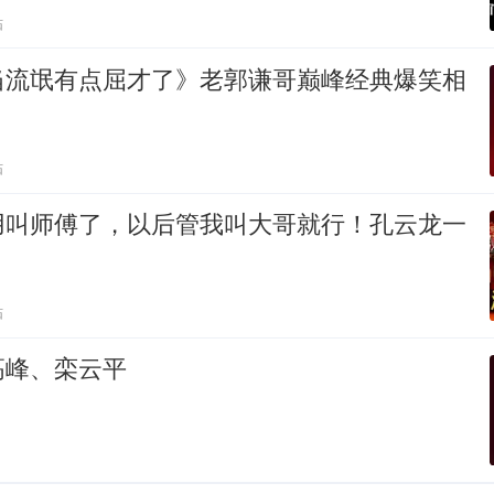
贴
当流氓有点屈才了》老郭谦哥巅峰经典爆笑相
贴
用叫师傅了，以后管我叫大哥就行！孔云龙一
贴
高峰、栾云平