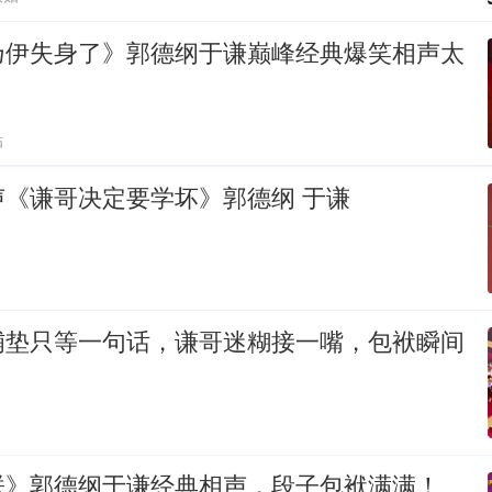
乃伊失身了》郭德纲于谦巅峰经典爆笑相声太
贴
声《谦哥决定要学坏》郭德纲 于谦
铺垫只等一句话，谦哥迷糊接一嘴，包袱瞬间
朕》郭德纲于谦经典相声，段子包袱满满！