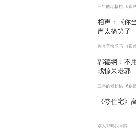
三年的老核桃
6跟
相声：《你
声太搞笑了
你今天快乐吗
1跟
郭德纲：不
战惊呆老郭
三年的老核桃
6跟
《夸住宅》
别人都叫我阿腈