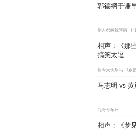
郭德纲于谦
别人都叫我阿腈
1
相声：《那
搞笑太逗
你今天快乐吗
1跟
马志明 vs
九哥哥车评
相声：《梦