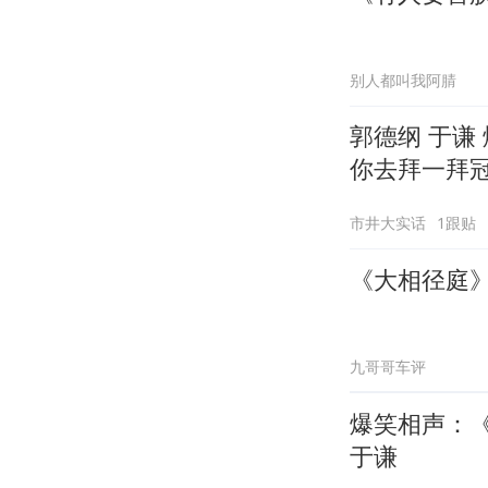
别人都叫我阿腈
郭德纲 于谦
你去拜一拜
市井大实话
1跟贴
《大相径庭
九哥哥车评
爆笑相声：
于谦