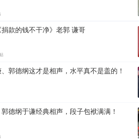
贴
捐款的钱不干净》老郭 谦哥
贴
谦、郭德纲这才是相声，水平真不是盖的！
》郭德纲于谦经典相声，段子包袱满满！
贴