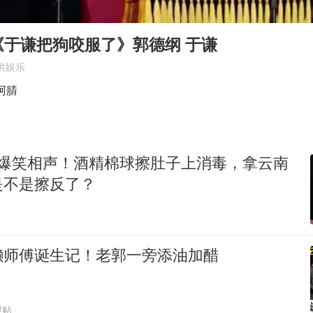
国防部：坚决反制任何闹海挑衅图谋
“今天得有40℃了吧 为啥还不预警”
《于谦把狗咬服了》郭德纲 于谦
“新疆阿勒泰八月能滑雪”不实
供娱乐
U17国足点球大战淘汰河床晋级决赛
阿腈
日本试射“战斧”导弹，国防部回应
胡彦斌获《歌手2026》歌王
 爆笑相声！酒精棉球擦肚子上消毒，拿云南
名创优品回应女子吐槽内裤质量差
是不是擦反了？
夯实基础开新局
懒师傅诞生记！老郭一旁添油加醋
跟贴