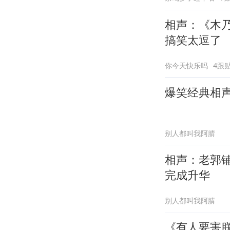
相声：《木
搞笑太逗了
你今天快乐吗
4跟
爆笑经典相
别人都叫我阿腈
相声：老郭
完成升华
别人都叫我阿腈
《有人要害