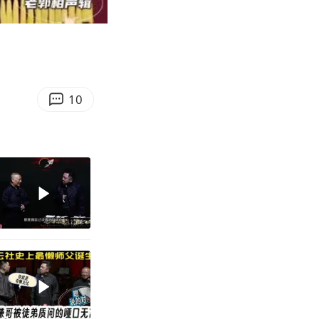
15:12
Enter
fullscreen
10