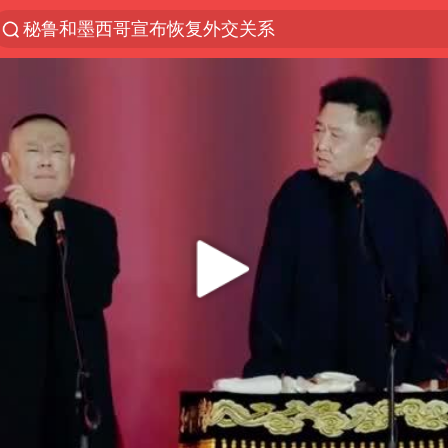
秘鲁和墨西哥宣布恢复外交关系
“电影+”如何激发千亿级消费新活力？
台风白海豚已进入24小时警戒线
沙特土耳其巴基斯坦签署共同防务协议
美股存储板块集体大跌
中医教你一招提升气血
上海：台风白海豚或将带来龙卷风
四川宜宾地震网友称睡觉被摇醒
百花奖开幕式
老中医：立秋后养心是关键
中国女篮70-67险胜尼日利亚女篮