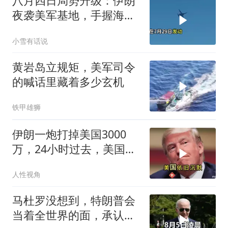
八月四日局势升级：伊朗
夜袭美军基地，手握海峡
筹码提出3000亿诉求
小雪有话说
黄岩岛立规矩，美军司令
的喊话里藏着多少玄机
铁甲雄狮
伊朗一炮打掉美国3000
万，24小时过去，美国依
旧沉默
人性视角
马杜罗没想到，特朗普会
当着全世界的面，承认一