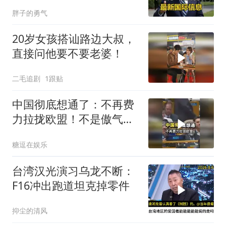
个众所周知的事实
胖子的勇气
20岁女孩搭讪路边大叔，
直接问他要不要老婆！
二毛追剧
1跟贴
中国彻底想通了：不再费
力拉拢欧盟！不是傲气，
是真的没必要了
糖逗在娱乐
台湾汉光演习乌龙不断：
F16冲出跑道坦克掉零件
抑尘的清风