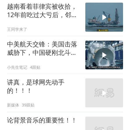
越南看着菲律宾被收拾，
12年前吃过大亏后，邻国
早明白了一个道理
王同学来了
中美航天交锋：美国击落
威胁下，中国硬刚北斗升
级+重复火箭
小先生笔记
4跟贴
讲真，是球网先动手
的！！！
新媒体
39跟贴
论背景音乐的重要性！！