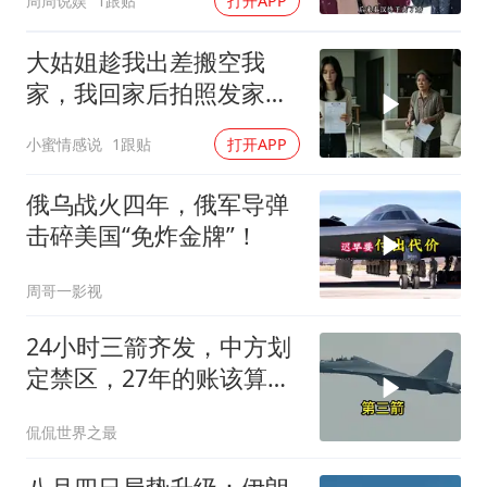
周周说娱
1跟贴
打开APP
钱？”
大姑姐趁我出差搬空我
家，我回家后拍照发家族
群里，她看到后崩溃了
小蜜情感说
1跟贴
打开APP
俄乌战火四年，俄军导弹
击碎美国“免炸金牌”！
周哥一影视
24小时三箭齐发，中方划
定禁区，27年的账该算
了，强制拖船摆上台面
侃侃世界之最