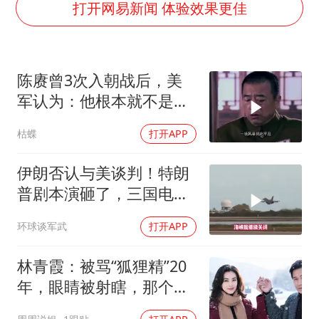
国防部：中国军队坚决反制任何闹海挑衅图谋
打开网易新闻 体验效果更佳
我国外贸延续良好增长态势
东航：国内客票提前14天免费退改
陈赓曾3次入朝战后，美
美股存储板块集体大跌
军认为：他根本就不是来
欧阳娜娜窦靖童好搭
打仗的，为什么？
枯蝶
打开APP
中国女篮70-67险胜尼日利亚女篮
夯实基础开新局
伊朗否认与美谈判！特朗
普剧本演砸了，三国电话
打爆德黑兰表忠心
环球谈军武
打开APP
林青霞：被骂“狐狸精”20
年，眼睛被射瞎，那个男
人只问了一句“谁来出机票