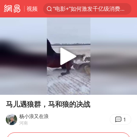
视频
“电影+”如何激发千亿级消费新活力？
台风白海豚已进入24小时警戒线
沙特土耳其巴基斯坦签署共同防务协议
中医教你一招提升气血
四川宜宾市高县4.9级地震致1人死亡
胡彦斌韩磊 谁帮谁
全球首个长时储能一体化产业园量产
00:00
00:10
老中医：立秋后养心是关键
Play
Ent
full
上海：台风白海豚或将带来龙卷风
马儿遇狼群，马和狼的决战
中巨芯：上半年归母净利润1405.77万元
杨小浪又在浪
1
河南
38岁演员求职万岁山NPC成功