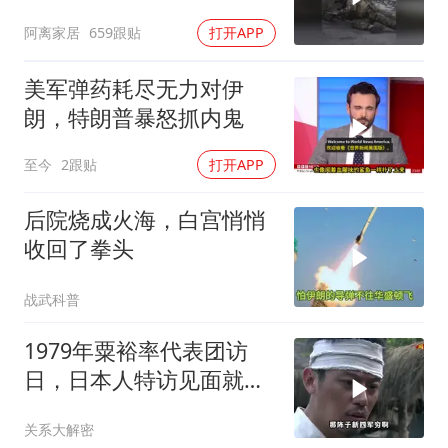
成一场拆城游戏
阿离家居
659跟贴
打开APP
美军弹药耗尽无力对伊
朗，特朗普暴怒抓内鬼
至今
2跟贴
打开APP
后院烧成火海，白宫悄悄
收回了拳头
战武科普
1979年粟裕率代表团访
日，日本人特访见面就喊
首长好
关系大解密