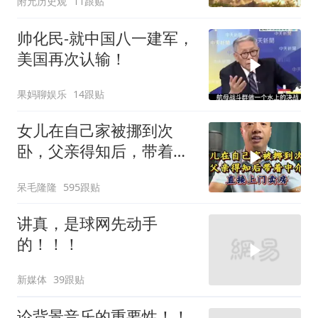
附允历史观
11跟贴
帅化民-就中国八一建军，
美国再次认输！
果妈聊娱乐
14跟贴
女儿在自己家被挪到次
卧，父亲得知后，带着中
介直接上门卖房
呆毛隆隆
595跟贴
讲真，是球网先动手
的！！！
新媒体
39跟贴
论背景音乐的重要性！！