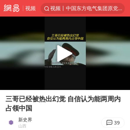
视频
视频丨中国东方电气集团原党组副书记、董事宋致远被查
四川宜宾市珙县发生3.4级地震
台风白海豚闭眼浙江上海处于危险半圆
白海豚将正面袭击贯穿浙江
香港宏福苑火灾或由烟头引起
中国父女泰国骑摩托车坠崖1死1伤
浙江台州《告全体市民书》
00:00
04:21
网约车司机充电时猝死保险拒赔
Play
Ent
full
周末打虎 宋致远被查
三哥已经被热出幻觉 自信认为能两周内
占领中国
郑丽文：台湾从来没有“独立”过
刘浩存百花奖开幕式红裙起舞
新史界
39
山西