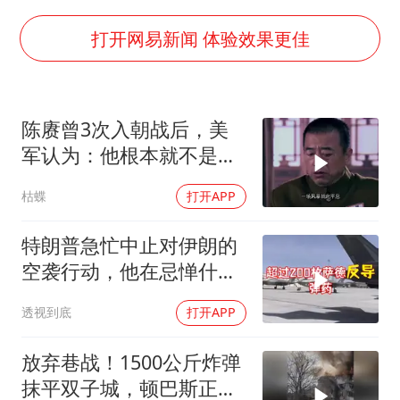
女子网购名牌包发现是自己丢的那只
女儿为争财产堵门阻挠父亲出殡
打开网易新闻 体验效果更佳
万岁山接盘烂尾恒大文旅城
戚薇谈把脸交给AI
陈赓曾3次入朝战后，美
多个明星演唱会取消
军认为：他根本就不是来
习近平心系体育强国建设
打仗的，为什么？
枯蝶
打开APP
特朗普急忙中止对伊朗的
空袭行动，他在忌惮什
么，谁出手拦阻
透视到底
打开APP
放弃巷战！1500公斤炸弹
抹平双子城，顿巴斯正变