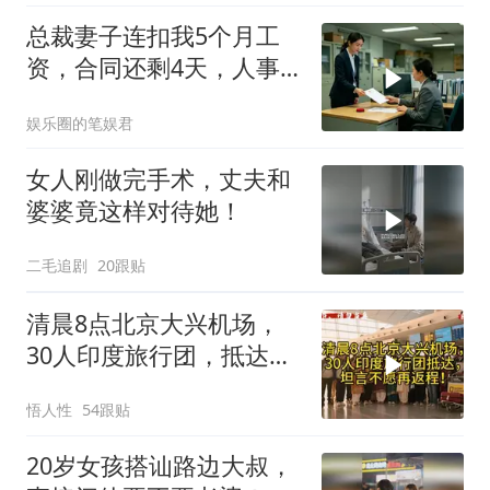
总裁妻子连扣我5个月工
资，合同还剩4天，人事
通知涨薪续签，我
娱乐圈的笔娱君
女人刚做完手术，丈夫和
婆婆竟这样对待她！
二毛追剧
20跟贴
清晨8点北京大兴机场，
30人印度旅行团，抵达，
坦言不愿再返程！
悟人性
54跟贴
20岁女孩搭讪路边大叔，