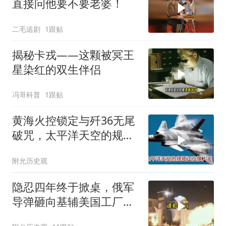
直接问他要不要老婆！
二毛追剧
1跟贴
揭秘卡戎——这颗被冥王
星染红的双生伴侣
冯哥科普
1跟贴
黄海火控锁定与歼36无尾
破咒，太平洋天空的规矩
正在换人定
附允历史观
隐忍四年终于掀桌，俄军
导弹砸向基辅美国工厂，
背后这步棋太狠了