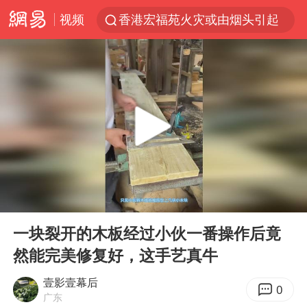
视频
香港宏福苑火灾或由烟头引起
浙江台州《告全体市民书》
以媒：穆杰塔巴被紧急送医情况危急
多所高校取消艺考
云南一地村民过火把节意外灼伤16人
张本智和：零封向鹏不意外
泰国初中生饮弹自尽前开了26枪
00:00
00:47
22岁女生独闯南太行失联12天
Play
Ent
full
用AI造出新病毒意味着什么
一块裂开的木板经过小伙一番操作后竟
然能完美修复好，这手艺真牛
今年第二强台风将带来多大影响
上半年国内居民出游人次34.63亿
壹影壹幕后
0
广东