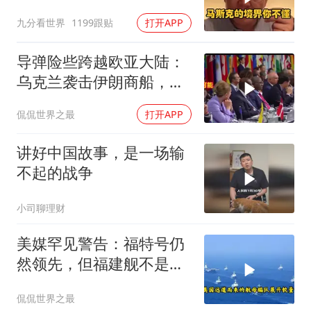
还很清新
九分看世界
1199跟贴
打开APP
导弹险些跨越欧亚大陆：
乌克兰袭击伊朗商船，差
点引爆两场战争的“连环
侃侃世界之最
打开APP
雷”
讲好中国故事，是一场输
不起的战争
小司聊理财
美媒罕见警告：福特号仍
然领先，但福建舰不是中
国航母终点，而是新起点
侃侃世界之最