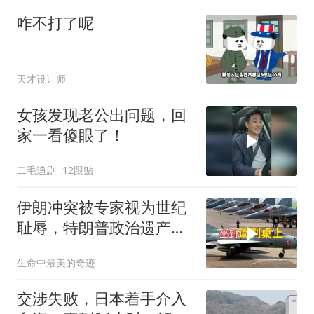
咋不打了呢
天才设计师
女孩发现老公出问题，回
家一看傻眼了！
二毛追剧
12跟贴
伊朗冲突被专家视为世纪
耻辱，特朗普政治遗产遭
遇毁灭性打击
生命中最美的奇迹
交涉失败，日本着手介入