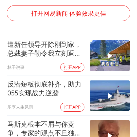
浙江最强风雨时段已锁定
梁文锋为什么投王兴兴
打开网易新闻 体验效果更佳
万岁山接盘烂尾恒大文旅城
刘伟任延安市委常委、市纪委书记
遭新任领导开除刚到家，
多所幼师院校开设养老专业
总裁妻子勒令我立刻返
习近平心系体育强国建设
岗，我直言她无权命令我
林子说事
打开APP
反潜短板彻底补齐，助力
055实现战力逆袭
乐享人生风雨
打开APP
马斯克根本不屑与你竞
争，专家的观点不旦独到