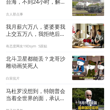
台海，不到24小时，解放
军军机3路出动
古人那点事
我月薪六万八，婆婆要我
上交五万八，我拒绝后她
换了门锁，12天后我决意
有态度网友19Dsym
5跟贴
离婚
北斗卫星都能丢？龙哥沙
雕动画笑死人
白宸侃片
马杜罗没想到，特朗普会
当着全世界的面，承认一
个众所周知的事实