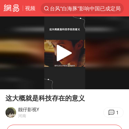
视频
台风“白海豚”影响中国已成定局
探寻“技能+”促就业创业新路
维持强台风级！白海豚直奔华东沿海
印度暴发金迪普拉病毒
41岁女子为鼓励女儿考上985研究生
24小时不关空调 电费反而更低？
美国退回1000亿美元关税
00:00
04:30
“事业单位招聘不是人情买卖”
Play
Ent
full
小伙靠AI减肥 45天瘦40斤进了ICU
这大概就是科技存在的意义
李亚鹏向地铁吐血女孩捐99999元
靓仔影视Y
1
河南
新华社权威快报|我国编制完成新版全月地质图