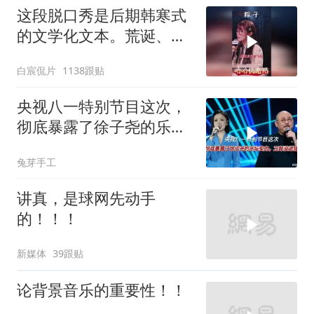
这段脱口秀是后期韩寒式
的文学化文本。荒诞、激
愤又温暖
白宸侃片
1138跟贴
央视八一特别节目这次，
彻底暴露了徐子尧的乐坛
实力，刀郎没说错
兔芽手工
讲真，是球网先动手
的！！！
新媒体
39跟贴
论背景音乐的重要性！！