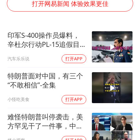
80后女柜员逆袭成4200亿银行副行长
打开网易新闻 体验效果更佳
“银行午休1.5小时”留个窗口行不行
如何把百年大党建设得更加坚强有力
印军S-400操作员爆料，
曝张一鸣下死命令：不依赖AI蒸馏技术
辛杜尔行动PL-15追假目
余承东口误将24999元电脑报成2499
标，动能丧失坠印境
汽车乐乐说
打开APP
你常吃的兰州拉面要改名了
李嫣近照曝光
特朗普面对中国，有三个
总书记关心百姓身边这些民生大事
“不敢相信”-全集
小怪吃美食
打开APP
难怪特朗普叫停袭击，美
方罕见干了一件事，中方
智库预测有事发生