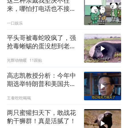
这三种亲戚我坚决不往
来，哪怕打电话也不接，
断交！
一口娱乐
平头哥被毒蛇咬疯了，强
抢毒蜥蜴的蛋没想到老婆
被鬣狗围攻调戏！
光辉动物暖
11跟贴
高志凯教授分析：今年中
期选举特朗普和美国共和
党凶多吉少！
王飬吃吃喝喝
两只蜜獾扫天下，敢战花
豹干狮群！真是活腻了！