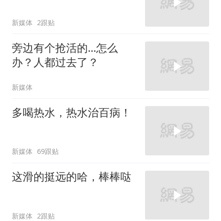
新媒体
2跟贴
旁边有个抢活的…怎么
办？人都过去了？
新媒体
多喝热水，热水治百病！
新媒体
69跟贴
这滑的挺远的哈，棒棒哒
新媒体
2跟贴