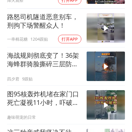
烽火观察
打开APP
路怒司机隧道恶意别车，
刑拘下场警醒众人！
一串棉花糖
1204跟贴
打开APP
海战规则彻底变了！36架
海蜂群骑脸撕碎三层防空
体系
四夕君
9跟贴
图95核轰炸机堵在家门口
死亡凝视11小时，吓破胆
的日本多绝望？
趣味萌宠的日常