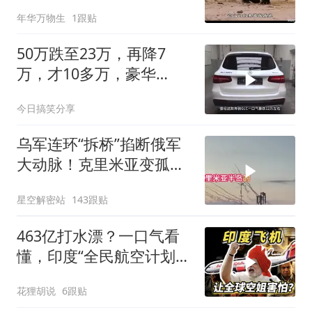
年华万物生
1跟贴
50万跌至23万，再降7
万，才10多万，豪华
SUV“降价王
今日搞笑分享
乌军连环“拆桥”掐断俄军
大动脉！克里米亚变孤
岛，黑海舰队被迫“搬
星空解密站
143跟贴
家”？
463亿打水漂？一口气看
懂，印度“全民航空计划”
翻车史！
花狸胡说
6跟贴