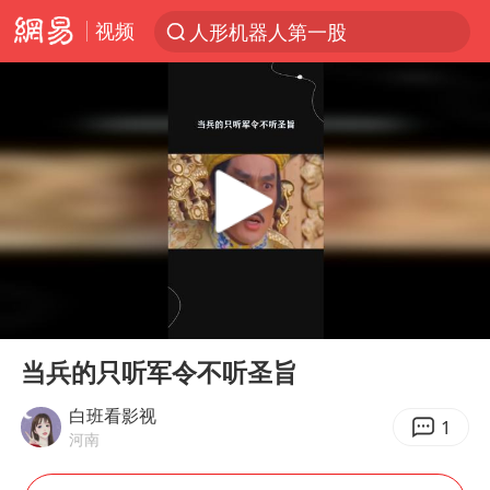
视频
人形机器人第一股
台风“白海豚”登陆 各地各部门全力应对
多地银行上调存款利率
上海地铁4条线路全线停运
4.2平卫生间补漏注胶花1.55万
白海豚路径图
宇树申购 中一签有望赚20万元
00:00
00:47
今日有3只新股申购
Play
Ent
full
武汉3名城管协管员殴打摊主被刑拘
当兵的只听军令不听圣旨
白海豚可深入内陆制造大范围风雨
白班看影视
1
河南
NBA传奇教练老尼尔森去世