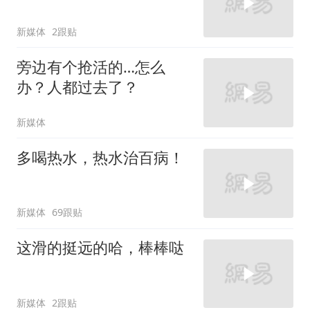
新媒体
2跟贴
旁边有个抢活的…怎么
办？人都过去了？
新媒体
多喝热水，热水治百病！
新媒体
69跟贴
这滑的挺远的哈，棒棒哒
新媒体
2跟贴