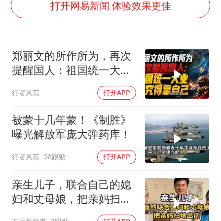
男子结婚8年3个女儿都不是亲生
打开网易新闻 体验效果更佳
手机真会“偷听”我们说话吗
轰-6K到底是不是战略轰炸机
郑丽文的所作所为，再次
“皋”在低处
提醒国人：祖国统一大
面对面丨蔡磊：与渐冻症抗争 纵使不敌 也不屈服
业，终究得靠自己！
行者风范
打开APP
5万小车卖不动 微型代步车集体遇冷
加沙约14万栋建筑被完全摧毁
被蒙十几年蒙！《制胜》
从科技创新看开局起步的时与势
曝光解放军庞大弹药库！
行者风范
58跟贴
打开APP
亲生儿子，联合自己的媳
妇和丈母娘，把亲妈扫地
出门！