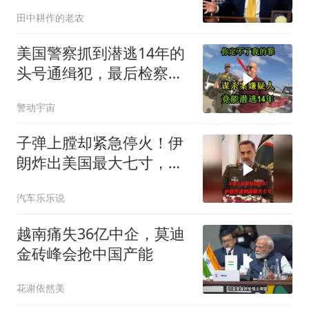
全往莫迪身上招呼了
田中耕作的老农
美国警察抓到潜逃14年的
头号通缉犯，最后检察官
却无能为力
警动宇宙
子弹上膛却紧急停火！伊
朗炸出美国最大七寸，特
朗普赶紧叫停战争
汽车乐乐说
越南痛失36亿中企，莫迪
金砖峰会抢中国产能
花谢依然美