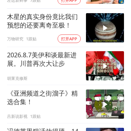
左运新鲜事
7跟贴
打开APP
木星的真实身份竟比我们
预想的还要离奇至极！
万物研究
1跟贴
打开APP
2026.8.7美伊和谈最新进
展。川普再次大让步
胡莱克修斯
《亚洲频道之街溜子》精
选合集！
吕新说影视
1跟贴