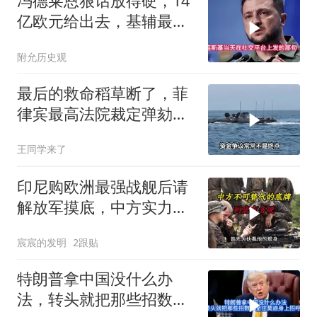
冯德莱恩狠话放得硬，14
亿欧元给出去，基辅最缺
的东西却一样没补上
附允历史观
最后的救命稻草断了，菲
律宾最高法院裁定弹劾合
法，萨拉出局
王同学来了
印尼购欧洲最强战舰后请
解放军摸底，中方实力几
何？
宸宸的发明
2跟贴
特朗普拿中国没什么办
法，转头就把那些招数，