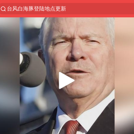
台风白海豚登陆地点更新
以“新”破局 首发经济点亮城市消费活力
台风白海豚进入48小时警戒线
佛得角门将亮相智利俱乐部主场
宇树科技发行价格150.80元/股
看守所辅警收受10万获刑1年
宇树科技王兴兴身家有望超200亿元
五粮液渠道价一箱上涨近百元
CIA被曝已秘密设立古巴工作组
贵州轮胎子公司获美国退税8136万
U17国足1分钟轰2球