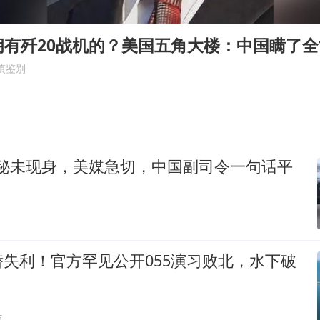
法国将禁止“未经同意的电话营销”
我国编制完成新版全月地质图
有歼20战机的？美国五角大楼：中国瞒了全
“深圳地面沉降致车辆损坏”不实
慎鉴别
外交部发言人就广岛核爆81周年等答记者问
中国“五箭齐发”反制美国
感觉全东北都在等7号
神秘未现身，美媒急切，中国副司令一句话平
多地要求领导干部带头休假
奋进开新局 实干挑大梁
失利！官方罕见公开055演习败北，水下破
贴