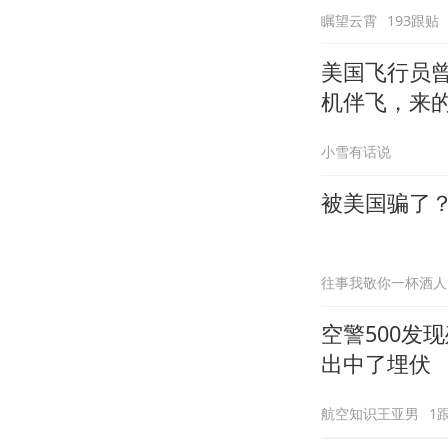
瞩望云霄
193跟贴
美国飞行员
机伴飞，来的
小雪有话说
被美国骗了
往事我敬你一杯酒人
空警500发
出中了埋伏
航空知识王亚男
1