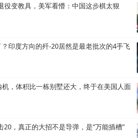
机退役变教具，美军看懵：中国这步棋太狠
？印度方向的歼-20居然是最老批次的4手飞
运输机，体积比一栋别墅还大，终于在美国人面
鹰击20，真正的大招不是导弹，是“万能插槽”