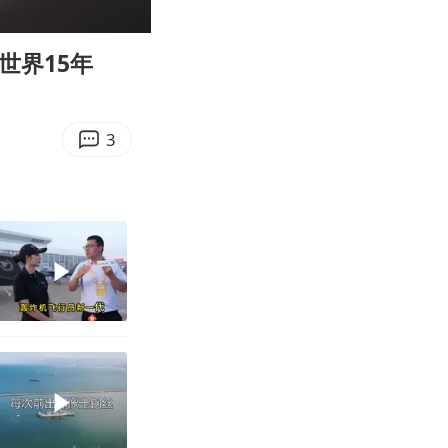
08:15
Enter
fullscreen
世界15年
3