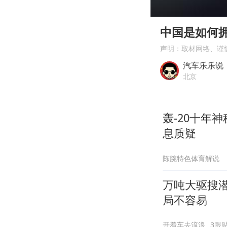
00:00
Play
中国是如何拥
声明：取材网络、谨
汽车乐乐说
北京
轰-20十年
息质疑
陈腕特色体育解说
万吨大驱搜潜
局不容易
开着车去流浪
3跟