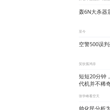
轰6N大杀器
至今
空警500误
笑饮孤鸿非
短短20分钟
代机并不稀
张学峰看空天
帅化民分析为