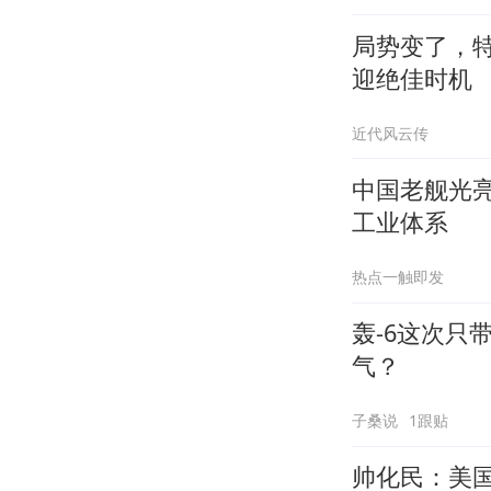
局势变了，
迎绝佳时机
近代风云传
中国老舰光
工业体系
热点一触即发
轰-6这次只
气？
子桑说
1跟贴
帅化民：美