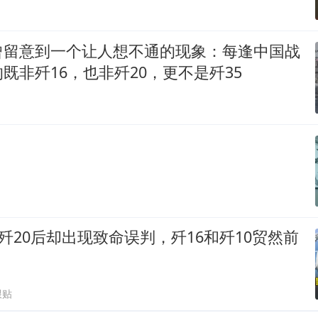
曾留意到一个让人想不通的现象：每逢中国战
既非歼16，也非歼20，更不是歼35
？
现歼20后却出现致命误判，歼16和歼10贸然前
跟贴