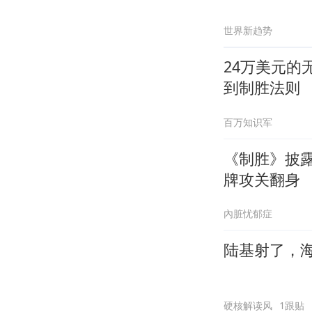
世界新趋势
24万美元的
到制胜法则
百万知识军
《制胜》披露
牌攻关翻身
內脏忧郁症
陆基射了，
硬核解读风
1跟贴