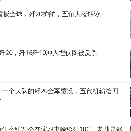
震撼全球，歼20护航，五角大楼解读
判歼20，歼16歼10冲入埋伏圈被反杀
，一个大队的歼20全军覆没，五代机输给四
奇
什么歼20会在演习中输给歼10C，老帅果然