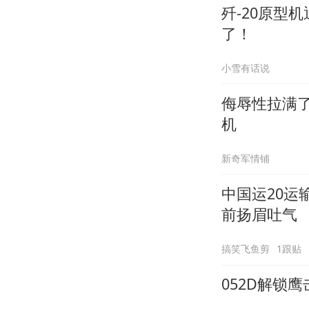
歼-20原型
了！
小雪有话说
侮辱性拉满了
机
新奇军情铺
中国运20
前扬眉吐气
搞笑飞鱼剪
1跟贴
052D解锁