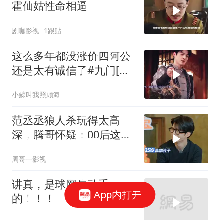
霍仙姑性命相逼
剧咖影视
1跟贴
这么多年都没涨价四阿公
还是太有诚信了#九门[话
题]#
小鲸叫我照顾海
范丞丞狼人杀玩得太高
深，腾哥怀疑：00后这么
强？
周哥一影视
讲真，是球网先动手
App内打开
的！！！