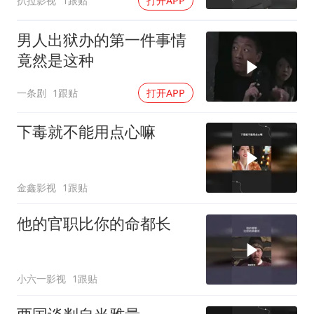
扒拉影视
1跟贴
打开APP
男人出狱办的第一件事情
竟然是这种
一条剧
1跟贴
打开APP
下毒就不能用点心嘛
金鑫影视
1跟贴
他的官职比你的命都长
小六一影视
1跟贴