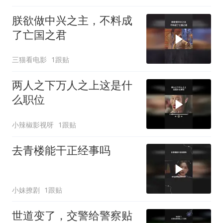
朕欲做中兴之主，不料成
了亡国之君
三猫看电影
1跟贴
两人之下万人之上这是什
么职位
小辣椒影视呀
1跟贴
去青楼能干正经事吗
小妹撩剧
1跟贴
世道变了，交警给警察贴