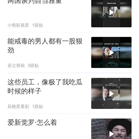
两国谈判自当雅量
小熊影视君
1跟贴
能戒毒的男人都有一股狠
劲
若尘剪辑
3跟贴
这些员工，像极了我吃瓜
时候的样子
辰晓星看剧
1跟贴
爱新觉罗·怎么着