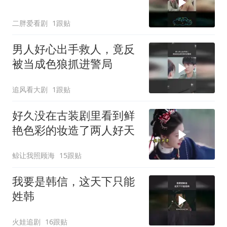
二胖爱看剧
1跟贴
男人好心出手救人，竟反
被当成色狼抓进警局
追风看大剧
1跟贴
好久没在古装剧里看到鲜
艳色彩的妆造了️两人好天
鲸让我照顾海
15跟贴
我要是韩信，这天下只能
姓韩
火娃追剧
16跟贴