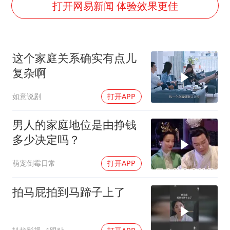
王艺迪无缘横滨赛决赛
打开网易新闻 体验效果更佳
泰国：高度重视中国游客旅游体验
于东来直播和胖东来核心团队开会
这个家庭关系确实有点儿
2025年小学教师减少13.19万
复杂啊
上海大部迎大暴雨
如意说剧
打开APP
《龙餐馆》 冲奖
构建更高水平的全民健身公共服务体系
男人的家庭地位是由挣钱
多少决定吗？
萌宠倒霉日常
打开APP
拍马屁拍到马蹄子上了