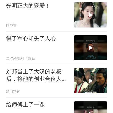
光明正大的宠爱！
刚芦雪
得了军心却失了人心
二胖爱看剧
1跟贴
刘邦当上了大汉的老板
后，将他的创业合伙人一
一斩杀
冷门精选
给师傅上了一课