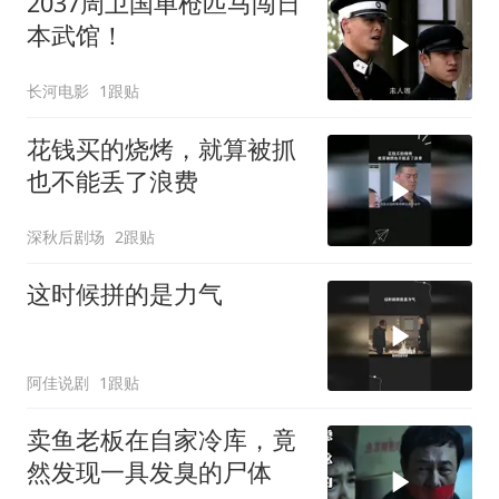
2037周卫国单枪匹马闯日
本武馆！
长河电影
1跟贴
花钱买的烧烤，就算被抓
也不能丢了浪费
深秋后剧场
2跟贴
这时候拼的是力气
阿佳说剧
1跟贴
卖鱼老板在自家冷库，竟
然发现一具发臭的尸体