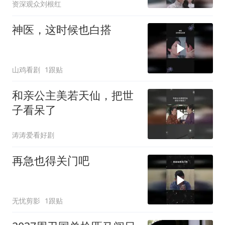
资深观众刘根红
神医，这时候也白搭
山鸡看剧
1跟贴
和亲公主美若天仙，把世
子看呆了
涛涛爱看好剧
再急也得关门吧
无忧剪影
1跟贴