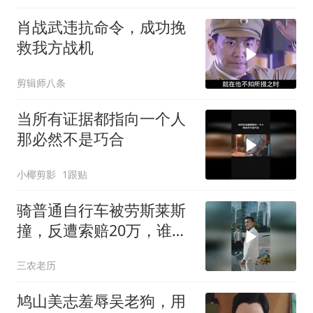
肖战武违抗命令，成功挽
救我方战机
剪辑师八条
当所有证据都指向一个人
那必然不是巧合
小椰剪影
1跟贴
骑普通自行车被劳斯莱斯
撞，反遭索赔20万，谁知
自行车值3000万
三农老历
鸠山美志羞辱吴老狗，用