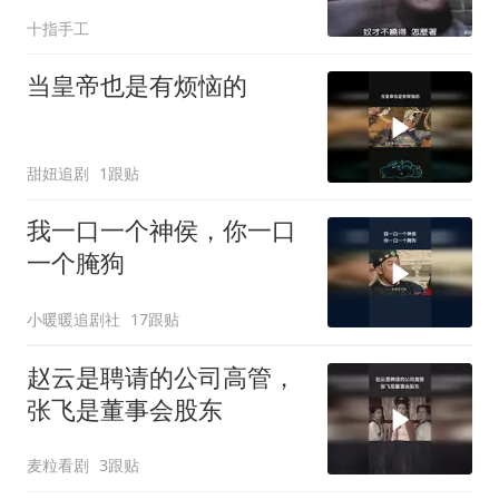
十指手工
当皇帝也是有烦恼的
甜妞追剧
1跟贴
我一口一个神侯，你一口
一个腌狗
小暖暖追剧社
17跟贴
赵云是聘请的公司高管，
张飞是董事会股东
麦粒看剧
3跟贴