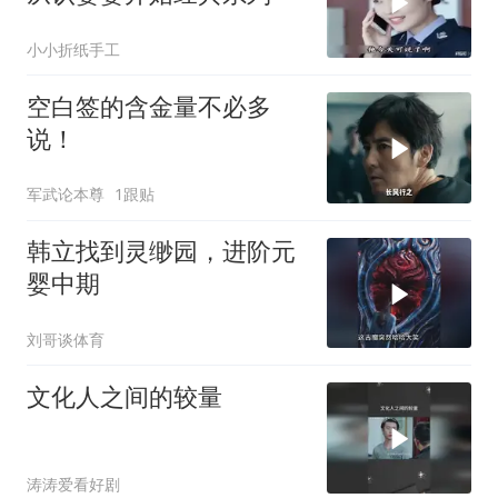
小小折纸手工
空白签的含金量不必多
说！
军武论本尊
1跟贴
韩立找到灵缈园，进阶元
婴中期
刘哥谈体育
文化人之间的较量
涛涛爱看好剧