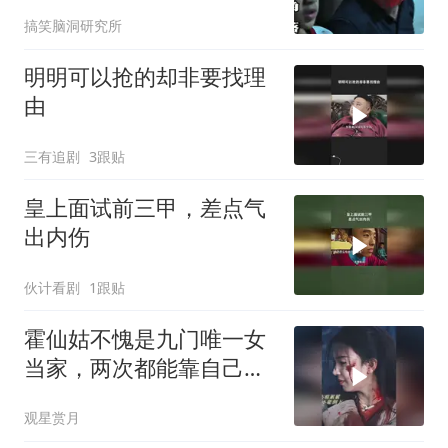
搞笑脑洞研究所
明明可以抢的却非要找理
由
三有追剧
3跟贴
皇上面试前三甲，差点气
出内伤
伙计看剧
1跟贴
霍仙姑不愧是九门唯一女
当家，两次都能靠自己逆
风翻盘，掌权服众
观星赏月