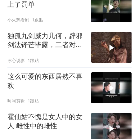
上了罚单
小火鸡看剧
1跟贴
独孤九剑威力几何，辟邪
剑法锋芒毕露，二者对决
胜负已定
冰心说影
1跟贴
这么可爱的东西居然不喜
欢
呵呵剪辑
1跟贴
霍仙姑不愧是女人中的女
人 雌性中的雌性