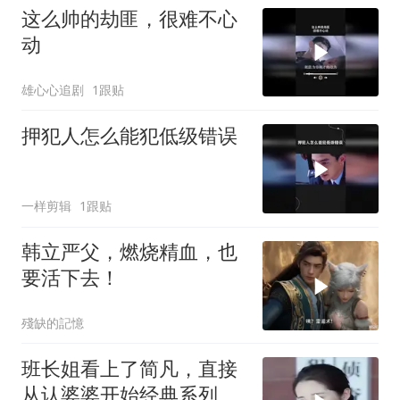
这么帅的劫匪，很难不心
动
雄心心追剧
1跟贴
押犯人怎么能犯低级错误
一样剪辑
1跟贴
韩立严父，燃烧精血，也
要活下去！
殘缺的記憶
班长姐看上了简凡，直接
从认婆婆开始经典系列