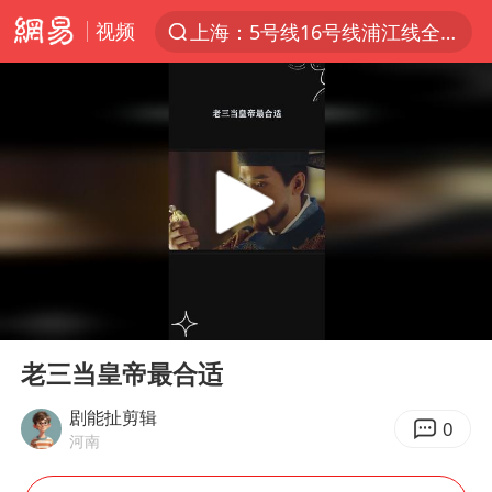
视频
上半年我国经营主体结构持续优化
美媒：美国爱国者导弹库存不足1700枚
上海有出现龙卷潜势
上海全域长途客运班次全部停运
白海豚逼近浙闽沿海
1枚就能让航母瘫痪 轰-6J实力有多强
国足U17与阿森纳决赛取消 并列冠军
00:00
01:31
上门女婿出轨女邻居多年被判重婚罪
Play
Ent
full
今日15时起福州地铁高架区段停运
老三当皇帝最合适
王艺迪2-4不敌张本美和止步4强
剧能扯剪辑
0
河南
王传君 《披荆斩棘》