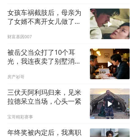
女孩车祸截肢后，母亲为
了女婿不离开女儿做了多
少努力
财富基因007
被岳父当众打了10个耳
光，我连夜卖了别墅消
失，10天后一家被赶走
房产衫哥
三伏天阿利玛归来，见米
拉德呆立当场，心头一紧
宝哥精彩赛事
年终奖被内定后，我离职