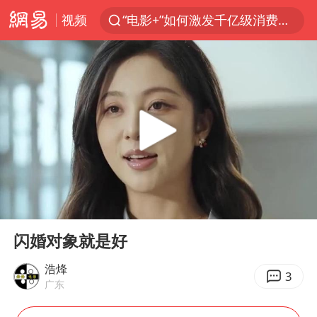
视频
“电影+”如何激发千亿级消费新活力？
泉州市委书记张毅恭被查
台风白海豚已进入24小时警戒线
上海：台风白海豚或将带来龙卷风
国乒男单横滨冠军赛全军覆没
四川宜宾高县4.9级地震致1死
38岁演员求职万岁山NPC成功
00:00
04:58
秋天的第一杯奶茶到底有多火
Play
Ent
full
美股存储板块集体大跌
闪婚对象就是好
中巨芯：上半年归母净利润1405.77万元
浩烽
3
广东
东航：国内客票提前14天免费退改