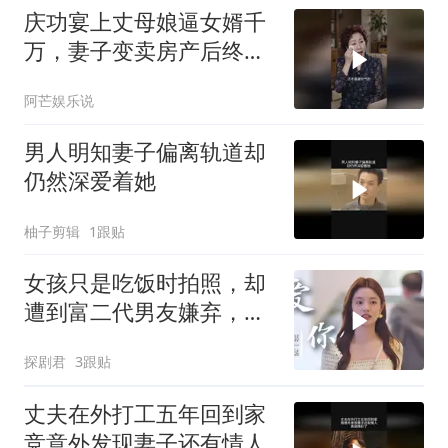
庆功宴上丈母娘逼女婿千
万，妻子变卖房产后终看
清家人真面目
阿芒娱乐说
男人明知妻子偏离轨道却
仍然深爱着她
柚子剪辑
1跟贴
女孩只是吃饭时拍照，却
遭到富二代男友嫌弃，下
秒做法意外
探剧君
3跟贴
丈夫在外打工五年回到家
竞意外发现妻子还有情人