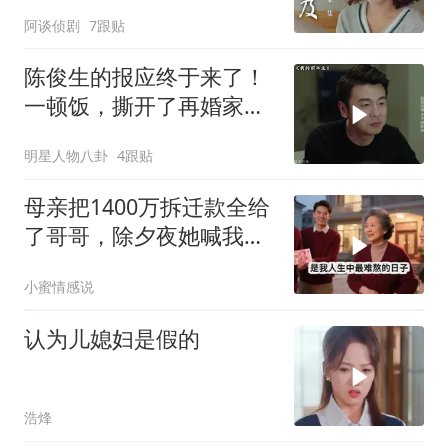
结局意外
阿谈侦剧
7跟贴
陈俊生的报应终于来了！
一顿饭，撕开了再婚家庭
最残忍的真相
明星人物八卦
4跟贴
母亲把1400万拆迁款全给
了哥哥，除夕夜她喊我回
家，我平静地说：不去
小蜜情感说
了，刚花900万给婆婆换
了套别墅
认为儿媳妇是假的
浩烽