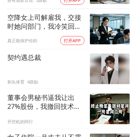
苏有朋影音馆
5跟贴
打开APP
空降女上司解雇我，交接
时她问部门，我冷笑回
答：明天
真正能保护你的
打开APP
契约遇总裁
刺头体育
4跟贴
董事会男秘书逼我让出
27%股份，我撤回技术
股，公司瞬亏3000亿，她
开挖机的阿行
崩溃