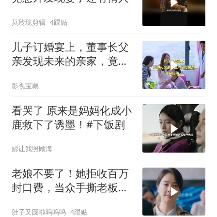
莫玲珑剪辑
4跟贴
儿子订婚宴上，董事长父
亲发现未来的亲家，竟是
陪酒女
影视宝藏
看哭了 原来是妈妈化成小
鹿救下了诱墨！#下饭剧
鲸让我照顾海
老娘不要了！她拒收百万
封口费，当众手撕老板踢
爆杀猪盘！
肚子又圆啦呜呜呜
4跟贴