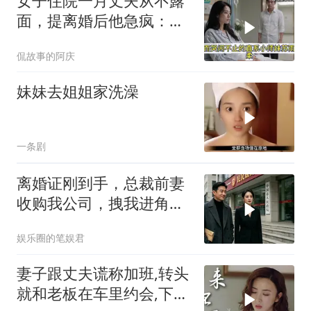
女子住院一月丈夫从不露
面，提离婚后他急疯：想
起我了？
侃故事的阿庆
妹妹去姐姐家洗澡
一条剧
离婚证刚到手，总裁前妻
收购我公司，拽我进角
落：我来全是为了你
娱乐圈的笔娱君
妻子跟丈夫谎称加班,转头
就和老板在车里约会,下秒