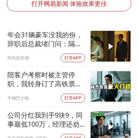
日本试射“战斧”导弹，国防部回应
打开网易新闻 体验效果更佳
U17国足点球大战淘汰河床晋级决赛
中国女篮70-67险胜尼日利亚女篮
年会31辆豪车没我的份，
百花奖开幕式
辞职后总裁堵门问：隔壁
广东雷州通报特教老师招聘违规事件
楼你买的？
时尚的弄潮
打开APP
胡彦斌韩磊 谁帮谁
夯实基础开新局
陪客户考察时被主管停
职，我转身订了高铁票。
2小时后总监急疯了：12
牛锅巴小钒
打开APP
亿合同没你根本签不了
公司分红我到手9块9，同
事最低100万，经理还劝
我续签，我笑了：不签了