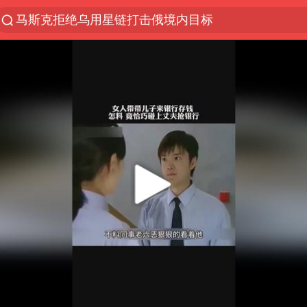
马斯克拒绝乌用星链打击俄境内目标
解锁各地夏日限定体验
金饰克价一夜涨回1300元
河南重大刑事案嫌疑人落网
峰哥 汪海林
西湖突现狂风暴雨 游客瞬间被浇透
富婆带资进组给自己硬加60多场吻戏
视频丨中国东方电气集团原党组副书记、董事宋致远
梁家辉：到内地拍戏不是北上是回归
白海豚将正面袭击贯穿浙江
酒店回应车内过夜被收150元