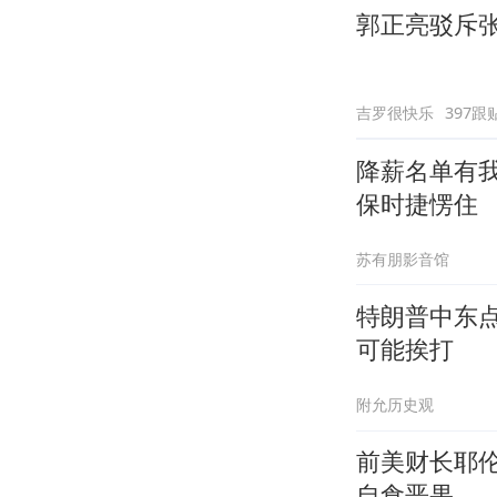
郭正亮驳斥
吉罗很快乐
397跟
降薪名单有
保时捷愣住
苏有朋影音馆
特朗普中东
可能挨打
附允历史观
前美财长耶伦
自食恶果