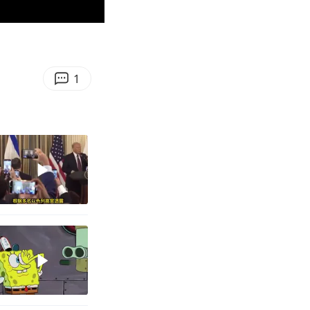
03:35
Enter
fullscreen
1