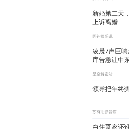
新婚第二天
上诉离婚
阿芒娱乐说
凌晨7声巨
库告急让中
星空解密站
领导把年终
苏有朋影音馆
白住哥家还