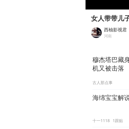
00:00
Play
女人带带儿
西柚影视君
河南
穆杰塔巴藏
机又被击落
古人那点事
海绵宝宝解说
十一1118
1跟贴