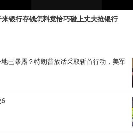
“不怕六爷挂得多 就怕六爷挂一颗”
牛津大学一纸声明甩不了锅
子来银行存钱怎料竟恰巧碰上丈夫抢银行
新疆景区自驾服务费改为按车收费
网传《披荆斩棘2026》名单
女主硬加吻戏短剧已下架
浙江台州《告全体市民书》
身地已暴露？特朗普放话采取斩首行动，美军
香港宏福苑火灾或由烟头引起
人民的健康、体质、幸福一脉相承
6