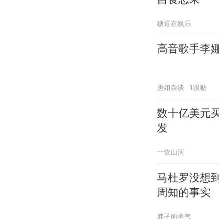
糖逗在娱乐
高音歌手李
唐姐杂谈
1跟贴
数十亿美元买
发
一饮山河
马杜罗没想
周知的事实
胖子的勇气