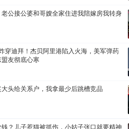
，老公接公婆和哥嫂全家住进我陪嫁房我转身
响炸穿迪拜！杰贝阿里港陷入火海，美军弹药
东盟友彻底心寒
奖大头给关系户，我拿最少后跳槽竞品
讹钱？儿子惹猫被抓伤，小姑子张口就要精神