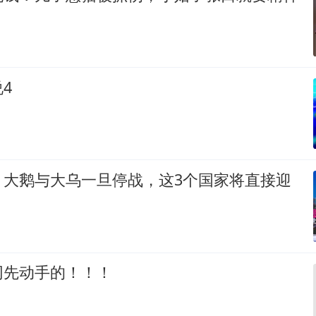
4
！大鹅与大乌一旦停战，这3个国家将直接迎
网先动手的！！！