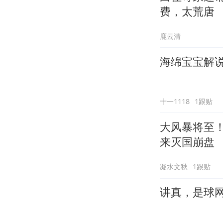
费，太荒唐
鹿云清
海绵宝宝解说
十一1118
1跟贴
大风暴将至
来灭国崩盘
凝水文秋
1跟贴
讲真，是球