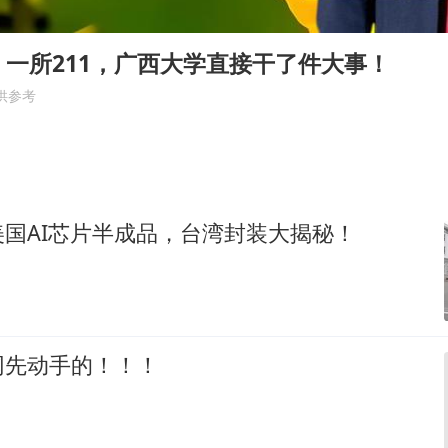
陕西柞水遭遇暴雨五千余户群众转移
一所211，广西大学直接干了件大事！
人贩子“梅姨”真名谢家梅
供参考
如何把百年大党建设得更加坚强有力
被妻子举报丈夫与情人一审获刑1年
多专业取消艺考 文化工作者要有文化
22岁女生南太行山失联已超十天
国AI芯片半成品，台湾封装大揭秘！
总书记关心百姓身边这些民生大事
网先动手的！！！