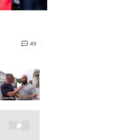
03:47
Enter
fullscreen
49