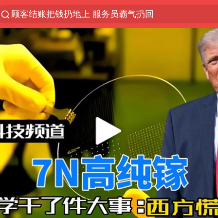
顾客结账把钱扔地上 服务员霸气扔回
探寻“技能+”促就业创业新路
美国退回1000亿美元关税
李亚鹏向地铁吐血女孩捐99999元
被泰航拒载中国乘客：免费改签没兑现
逃犯看演唱会 刚出地铁就被逮住
弹药库存告急 美军补货难
台风白海豚或在华东沿海登陆
《Monica》填词人黎彼得去世
38岁山东财大教授刘海明逝世
因凡蒂诺首次公开道歉
FIFA官方支持因凡蒂诺