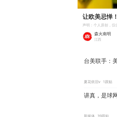
00:00
Play
让欧美忌惮！
声明：个人原创，仅
森火南明
江西
台美联手：美
夏花依旧v
1跟贴
讲真，是球
新媒体
39跟贴