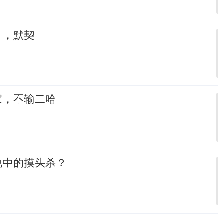
，，默契
家，不输二哈
说中的摸头杀？