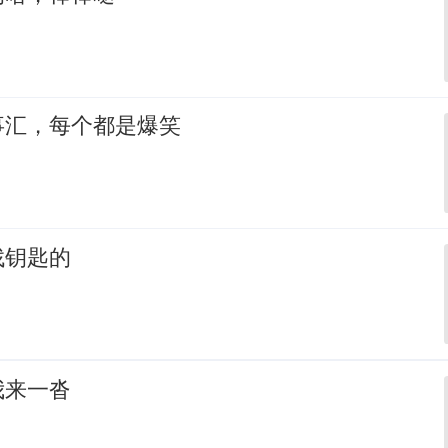
事汇，每个都是爆笑
找钥匙的
我来一沓