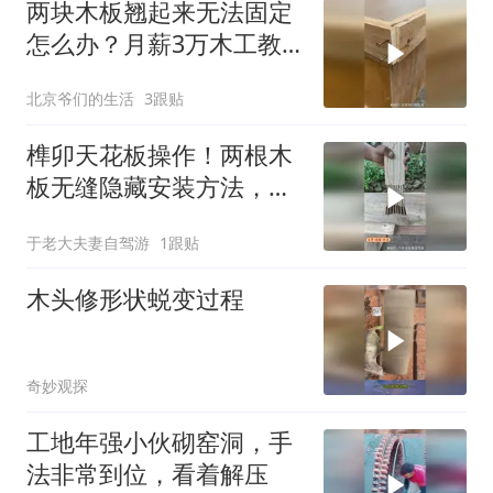
两块木板翘起来无法固定
怎么办？月薪3万木工教
你轻松解决！
北京爷们的生活
3跟贴
榫卯天花板操作！两根木
板无缝隐藏安装方法，学
会了
于老大夫妻自驾游
1跟贴
木头修形状蜕变过程
奇妙观探
工地年强小伙砌窑洞，手
法非常到位，看着解压