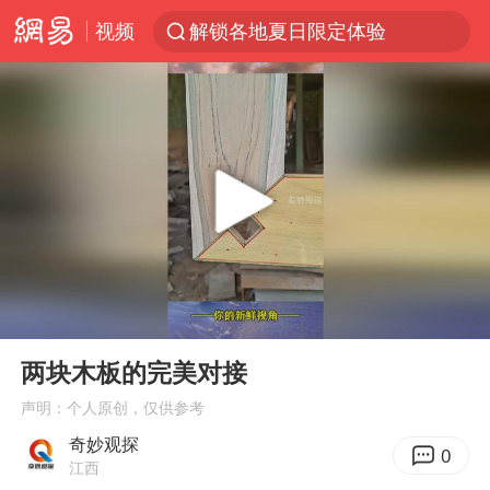
视频
解锁各地夏日限定体验
金饰克价一夜涨回1300元
河南重大刑事案嫌疑人落网
峰哥 汪海林
西湖突现狂风暴雨 游客瞬间被浇透
富婆带资进组给自己硬加60多场吻戏
视频丨中国东方电气集团原党组副书记、董事宋致远被查
00:00
00:25
梁家辉：到内地拍戏不是北上是回归
Play
Ent
full
白海豚将正面袭击贯穿浙江
两块木板的完美对接
酒店回应车内过夜被收150元
声明：个人原创，仅供参考
奇妙观探
“不怕六爷挂得多 就怕六爷挂一颗”
0
江西