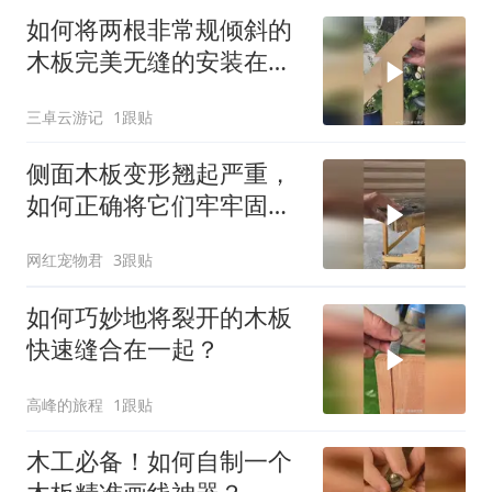
如何将两根非常规倾斜的
木板完美无缝的安装在一
起？
三卓云游记
1跟贴
侧面木板变形翘起严重，
如何正确将它们牢牢固定
起来？
网红宠物君
3跟贴
如何巧妙地将裂开的木板
快速缝合在一起？
高峰的旅程
1跟贴
木工必备！如何自制一个