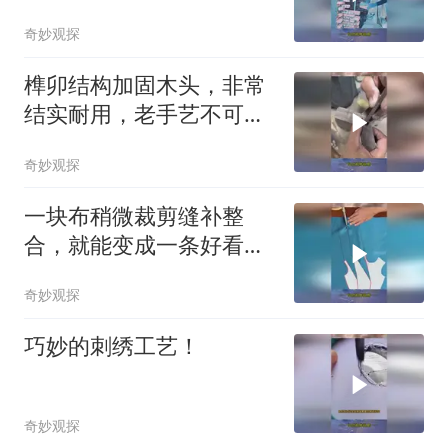
奇妙观探
榫卯结构加固木头，非常
结实耐用，老手艺不可虚
传
奇妙观探
一块布稍微裁剪缝补整
合，就能变成一条好看的
晚礼服，网友：眼睛会了
奇妙观探
但手不会！
巧妙的刺绣工艺！
奇妙观探