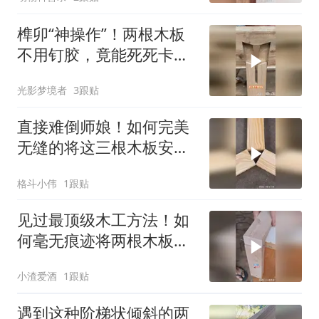
榫卯“神操作”！两根木板
不用钉胶，竟能死死卡成
一体？
光影梦境者
3跟贴
直接难倒师娘！如何完美
无缝的将这三根木板安装
在一起？
格斗小伟
1跟贴
见过最顶级木工方法！如
何毫无痕迹将两根木板垂
直牢固连接起来？
小渣爱酒
1跟贴
遇到这种阶梯状倾斜的两