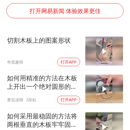
牛津大学一纸声明甩不了锅
打开网易新闻 体验效果更佳
新疆景区自驾服务费改为按车收费
网传《披荆斩棘2026》名单
女主硬加吻戏短剧已下架
切割木板上的图案形状
浙江台州《告全体市民书》
香港宏福苑火灾或由烟头引起
奇观趣闻
打开APP
人民的健康、体质、幸福一脉相承
如何用精准的方法在木板
上开出一个绝对圆形的木
孔？
番茄漫聊
2跟贴
打开APP
如何采用最稳固的方法将
两根垂直的木板牢牢固定