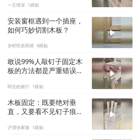
一王情深
1跟贴
安装窗框遇到一个插座，
如何巧妙切割木板？
乡村民俗风情
4跟贴
敢说99%人敲钉子固定木
板的方法都是严重错误
的！看看正确做法！
阿北的旅行
1跟贴
木板固定：既要绝对垂
直，又要看不见钉子痕？
方法在这！
沪漂张家猫
1跟贴