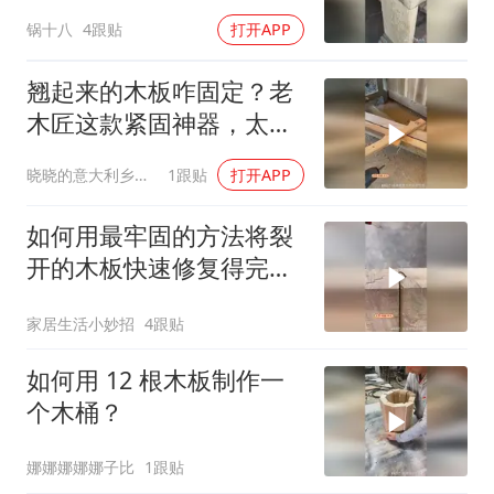
在一起？
锅十八
4跟贴
打开APP
翘起来的木板咋固定？老
木匠这款紧固神器，太好
用了！
晓晓的意大利乡村生活
1跟贴
打开APP
如何用最牢固的方法将裂
开的木板快速修复得完美
如新？
家居生活小妙招
4跟贴
如何用 12 根木板制作一
个木桶？
娜娜娜娜娜子比
1跟贴