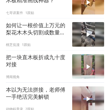
木板精准画线神器？
七哥讲案件
1跟贴
如何让一根价值上万元的
梨花木木头切割成数量最
多的木板？
桃芝侃漫
1跟贴
把一块直木板折成九十度
对接
博闻视角
本以为无法拼接，老师傅
一手绝活完美解锁
动物科普录
2跟贴