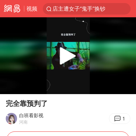
店主遭女子“鬼手”换钞
视频
顾客结账把钱扔地上 服务员霸气扔回
美国退回1000亿美元关税
38岁山东财大教授刘海明逝世
李亚鹏向地铁吐血女孩捐99999元
台风白海豚或在华东沿海登陆
“银行午休1.5小时”留个窗口行不行
FIFA官方支持因凡蒂诺
00:00
00:22
Play
Ent
41岁女子为鼓励女儿考上985研究生
full
完全靠预判了
弹药库存告急 美军补货难
白班看影视
1
沙特否认与胡塞武装举行会谈
河南
如何把百年大党建设得更加坚强有力