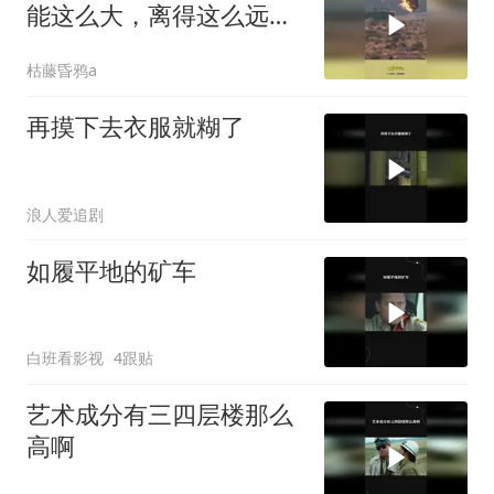
能这么大，离得这么远都
被震惊了！
枯藤昏鸦a
再摸下去衣服就糊了
浪人爱追剧
如履平地的矿车
白班看影视
4跟贴
艺术成分有三四层楼那么
高啊