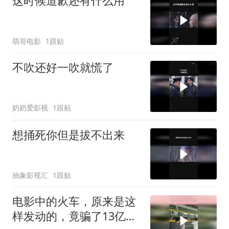
这时候道歉还有什么用
萌哥电影
1跟贴
不吹还好一吹就慌了
奶奶爱影视
1跟贴
想捅死你但是拔不出来
抽象影视汇
1跟贴
电影中的火车，原来是这
样发动的，竟骗了13亿观