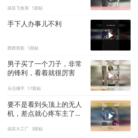
众！
搞笑飞鱼剪
1跟贴
手下人办事儿不利
茜茜剪影
1跟贴
男子买了一个刀子，非常
的锋利，看着就很厉害
乐活捕手
17跟贴
要不是看到头顶上的无人
机，差点就心疼车主了，
这得赔多少钱！
搞笑大工厂
3跟贴