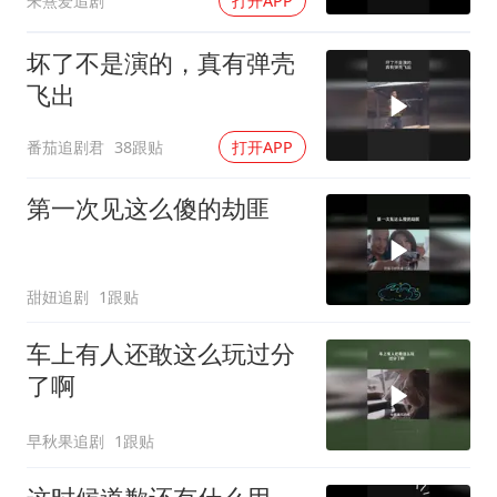
朱熹爱追剧
打开APP
坏了不是演的，真有弹壳
飞出
番茄追剧君
38跟贴
打开APP
第一次见这么傻的劫匪
甜妞追剧
1跟贴
车上有人还敢这么玩过分
了啊
早秋果追剧
1跟贴