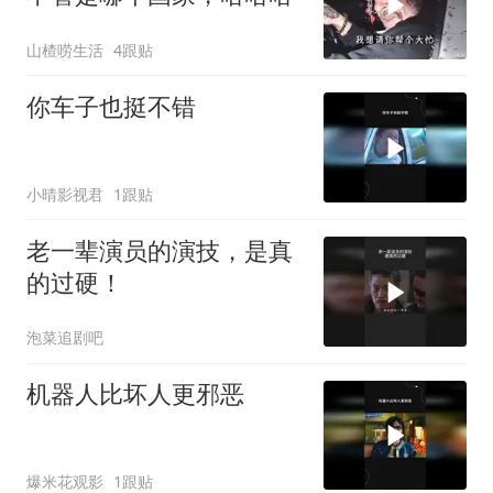
山楂唠生活
4跟贴
你车子也挺不错
小晴影视君
1跟贴
老一辈演员的演技，是真
的过硬！
泡菜追剧吧
机器人比坏人更邪恶
爆米花观影
1跟贴