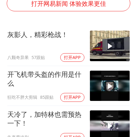
打开网易新闻 体验效果更佳
香港殿堂级填词人黎彼得因病离世 终年76岁
乘客脱鞋散发异味 司机提醒反被怼
日本籍女网红在韩直播时自杀身亡
灰影人，精彩枪战！
恩比德变瘦引热议
总书记关心百姓身边这些民生大事
八颗奇异果
57跟贴
打开APP
开飞机带头盔的作用是什
么
狂吃不胖大剪辑
85跟贴
打开APP
天冷了，加特林也需预热
一下！