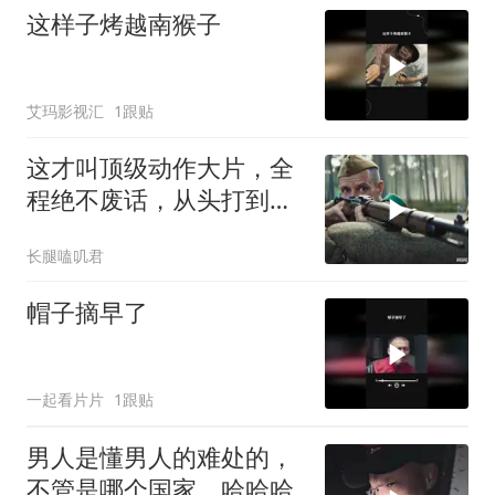
这样子烤越南猴子
艾玛影视汇
1跟贴
这才叫顶级动作大片，全
程绝不废话，从头打到
尾，震撼至极
长腿嗑叽君
帽子摘早了
一起看片片
1跟贴
男人是懂男人的难处的，
不管是哪个国家，哈哈哈