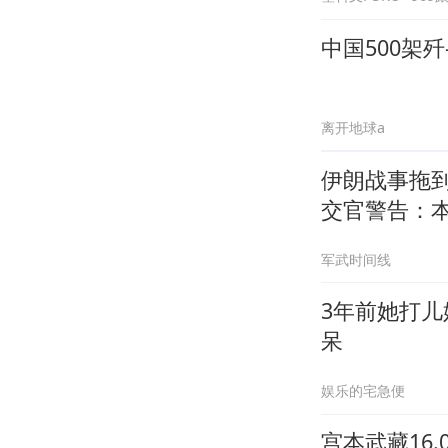
中国500架
离开地球a
伊朗战事拖
交官警告：
军武时间线
3年前她打
呆
娱乐的宅急便
宫本武藏16