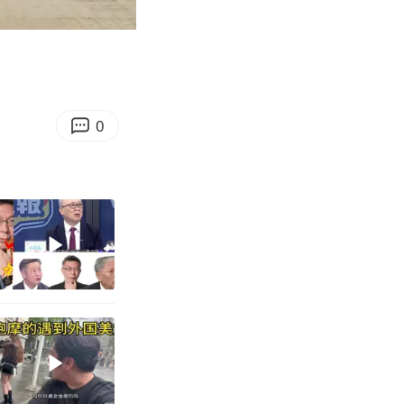
06:16
Enter
fullscreen
0