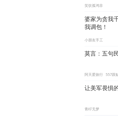
笑饮孤鸿非
婆家为贪我
我调包！
小朋友手工
莫言：五句
阿天爱旅行
557跟
让美军畏惧
青杍无梦