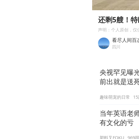
00:00
Play
还剩5艘！
声明：个人原创，仅
看尽人间百
四川
央视罕见曝光
前出就是送
趣味萌宠的日常
1
当年英语老
有文化的亏
塑料叉FOKU
969