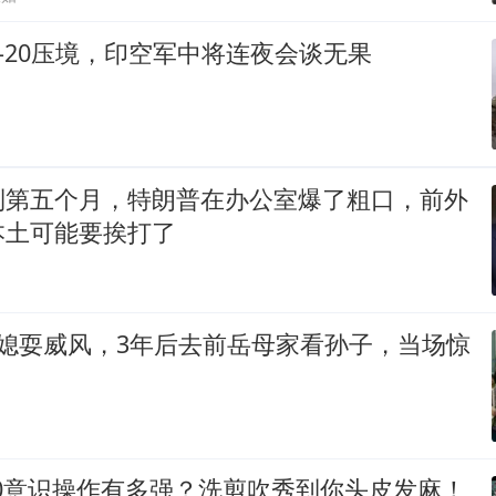
歼-20压境，印空军中将连夜会谈无果
到第五个月，特朗普在办公室爆了粗口，前外
本土可能要挨打了
儿媳耍威风，3年后去前岳母家看孙子，当场惊
.0意识操作有多强？洗剪吹秀到你头皮发麻！