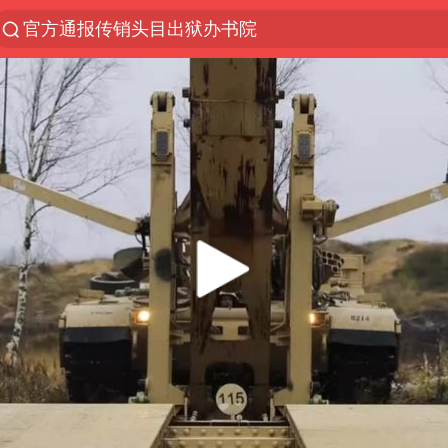
官方通报传销头目出狱办书院
服务提质，内需扩容有保障
普京宣布多项人事调整
美股收盘：道指再创历史新高
22岁女生南太行山失联已十天
人贩子“梅姨”真名谢家梅
宝妈回应打疫苗护士被指不专业
强台风白海豚逐渐向我国靠近
被一条街帮助的“煎饼叔叔”去世
为鼓励女儿 41岁妈妈考上985研究生
蜜雪冰城员工抽烟收银 门店现已停业