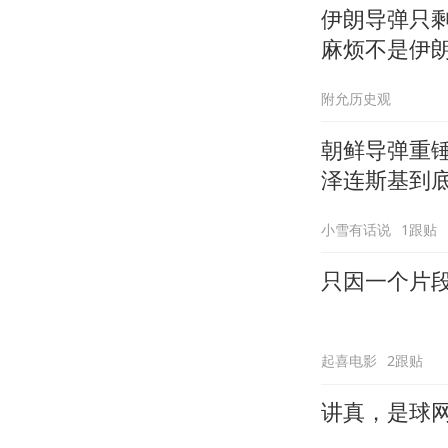
伊朗导弹只剩
麻烦不是伊
附允历史观
朝鲜导弹重
泽连斯基到
小雪有话说
1跟贴
只因一个片
起喜电影
2跟贴
讲真，是球