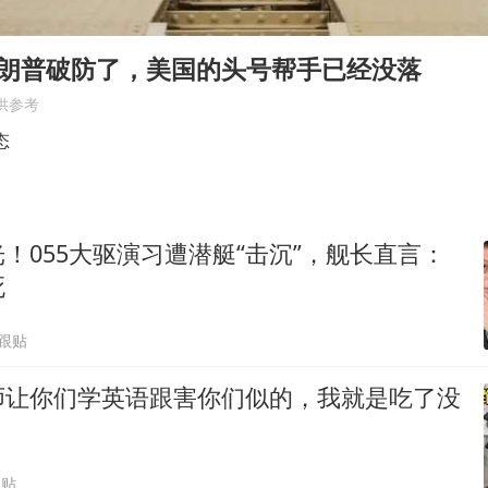
“老头乐”悬挂“蒙H好几个8”上路
湖北公开征集涉黑涉恶线索
特朗普破防了，美国的头号帮手已经没落
被错换37年女子起诉医院：本不需辍学
供参考
中方公布5项对美反制措施
态
男子出狱前8天被改判死缓
四预警齐发！双台风影响多个海域
！055大驱演习遭潜艇“击沉”，舰长直言：
13岁少年白天写作业晚上夜市炒粉
死
坚持党全面领导和党中央集中统一领导
5跟贴
师让你们学英语跟害你们似的，我就是吃了没
跟贴