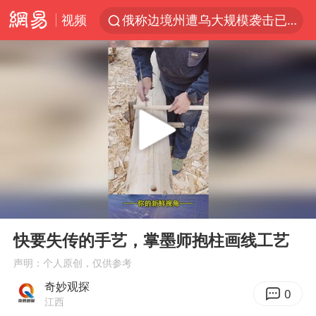
视频
俄称边境州遭乌大规模袭击已致13伤
《披荆斩棘2026》阵容官宣
杭州机场已取消航班388架次
浙江省委书记：该停下的坚决停下来
中国籍豪华游艇富商之子在泰国被杀
白海豚北上或致京津冀暴雨
美将每月供乌爱国者拦截导弹
00:00
00:22
国足U17与阿森纳决赛取消 并列冠军
Play
Ent
full
新疆一婚礼线上邀请引热议
快要失传的手艺，掌墨师抱柱画线工艺
《龙餐馆》 冲奖
声明：个人原创，仅供参考
奇妙观探
世界第1特鲁姆普斯诺克中国赛一轮游
0
江西