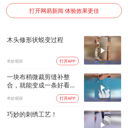
上门女婿出轨女邻居多年被判重婚罪
打开网易新闻 体验效果更佳
构建更高水平的全民健身公共服务体系
云南一男子胃中取出180颗铁钉
景区回应“麦积山石窟看完需2000元”
木头修形状蜕变过程
曹颖儿子首次演长剧
奋力开创中国式现代化建设新局面
奇妙观探
打开APP
一块布稍微裁剪缝补整
合，就能变成一条好看的
晚礼服，网友：眼睛会了
奇妙观探
打开APP
但手不会！
巧妙的刺绣工艺！