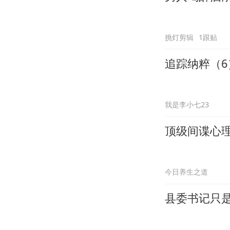
挑灯剪辑
1跟贴
追踪纳粹（
我是李小七23
顶级间谍心
今日养生之道
县委书记只