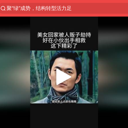
聚“绿”成势，结构转型活力足
金饰克价大幅跳涨
台风“白海豚”影响中国已成定局
台风“鲸鱼”停编
李在明批驻韩美军拖延归还用地说明啥
陕西柞水县突发泥石流致1死2失联
郑国霖回应去景区上班被保安拦下
曝侯明昊违反交规被约谈
律师称“梅姨”若满75岁或不适用死刑
“梅姨”准确年龄仍未知
南昌一规划馆现“阴间座椅”字样