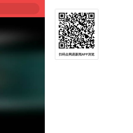
扫码去网易新闻APP浏览