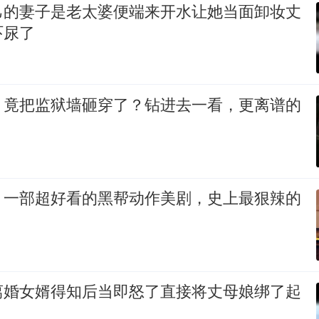
己的妻子是老太婆便端来开水让她当面卸妆丈
吓尿了
，竟把监狱墙砸穿了？钻进去一看，更离谱的
，一部超好看的黑帮动作美剧，史上最狠辣的
离婚女婿得知后当即怒了直接将丈母娘绑了起