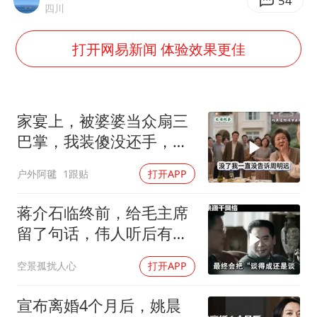
新华社权威快报|我国编制完成新版全月地质图
54
四川
今年4位周星驰电影配角去世
打开网易新闻 体验效果更佳
号召领导带头休假 是大家不想休吗
中国五箭齐发反制美国
律师称“梅姨”若满75岁或不适用死刑
家宴上，被婆婆当众扇三
要给全体职工“应休尽休”的底气
巴掌，我装傻没还手，悄
悄卖别墅搬家，8天后丈
中国经济展现强大韧性和活力
户外阿毽
1跟贴
打开APP
夫全家10人被新户主请出
家门
蒋介石临终前，给毛主席
留了句话，伟人听后有什
么样的反应？
空景孤扰人心
打开APP
宣布离婚4个月后，姚晨