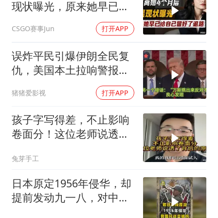
现状曝光，原来她早已给
自己留好了退路
CSGO赛事Jun
打开APP
误炸平民引爆伊朗全民复
仇，美国本土拉响警报，
万斯急了：别打了
猪猪爱影视
打开APP
孩子字写得差，不止影响
卷面分！这位老师说透了
背后的原因
兔芽手工
日本原定1956年侵华，却
提前发动九一八，对中国
是福是祸？