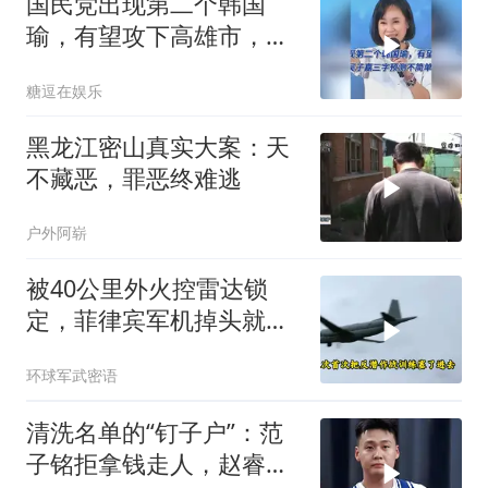
国民党出现第二个韩国
瑜，有望攻下高雄市，吴
子嘉三字预测不简单
糖逗在娱乐
黑龙江密山真实大案：天
不藏恶，罪恶终难逃
户外阿崭
被40公里外火控雷达锁
定，菲律宾军机掉头就
跑，欧盟1500万也救不了
环球军武密语
场
清洗名单的“钉子户”：范
子铭拒拿钱走人，赵睿亲