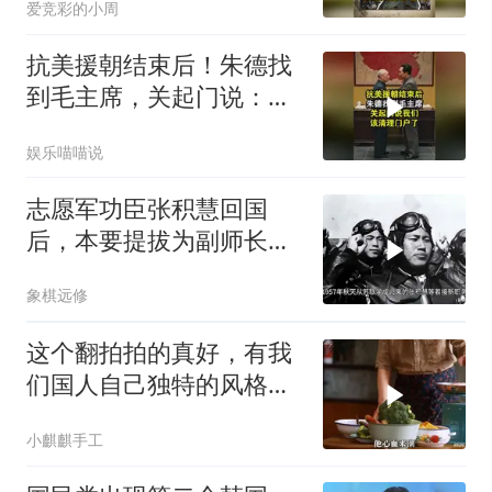
爱竞彩的小周
抗美援朝结束后！朱德找
到毛主席，关起门说：我
们该清理门户了
娱乐喵喵说
志愿军功臣张积慧回国
后，本要提拔为副师长，
为何刘亚楼会反对？
象棋远修
这个翻拍拍的真好，有我
们国人自己独特的风格魅
力
小麒麒手工