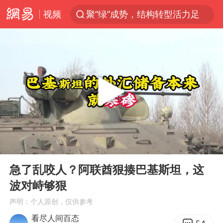
视频
聚“绿”成势，结构转型活力足
台风白海豚影响中国已成定局
80后女柜员获聘4200亿银行副行长
郑国霖回应去景区上班被保安拦下
金饰克价大幅跳涨
多地要求领导干部带头休假
24小时不关空调 电费会更低吗
00:00
07:40
龚宝冬烈士安葬仪式举行
Play
Ent
full
女子利用漏洞0元买了3千台电器
急了乱咬人？阿联酋狠揍巴基斯坦，这
波对峙够狠
浙江舟山21条水上客运航线停航
声明：个人原创，仅供参考
《歌手》歌王之战帮唱嘉宾官宣
看尽人间百态