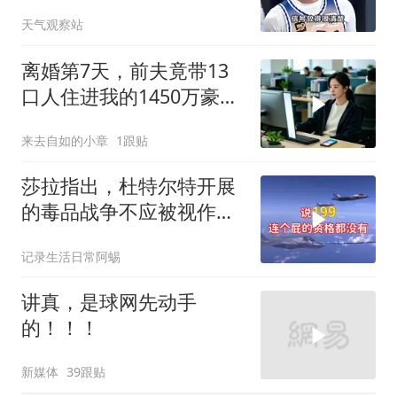
手掐灭交易流言
天气观察站
离婚第7天，前夫竟带13
口人住进我的1450万豪
宅，一开门全傻眼
来去自如的小章
1跟贴
莎拉指出，杜特尔特开展
的毒品战争不应被视作反
人类罪，国际刑事法院风
记录生活日常阿蜴
波扩大
讲真，是球网先动手
的！！！
新媒体
39跟贴