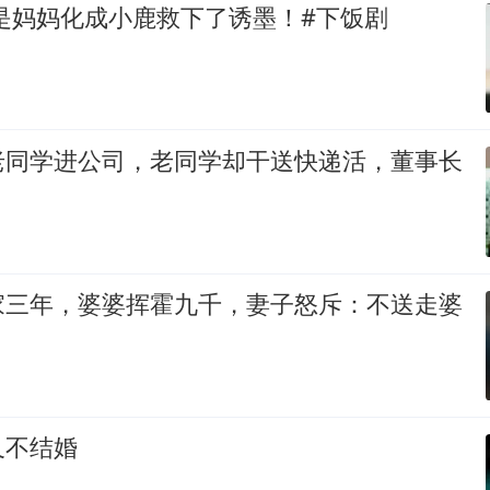
是妈妈化成小鹿救下了诱墨！#下饭剧
老同学进公司，老同学却干送快递活，董事长
家三年，婆婆挥霍九千，妻子怒斥：不送走婆
又不结婚