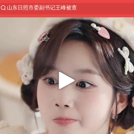
探寻“技能+”促就业创业新路
台风白海豚或在华东沿海登陆
38岁山东财大教授刘海明逝世
41岁女子为鼓励女儿考上985研究生
美国退回1000亿美元关税
24小时不关空调 电费反而更低？
弹药库存告急 美军补货难
河南试行周五下午弹性离岗
银行午休1.5小时 留个窗口行不行
要给全体职工“应休尽休”的底气
“天津之眼”摩天轮附近2人落水