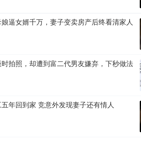
母娘逼女婿千万，妻子变卖房产后终看清家人
饭时拍照，却遭到富二代男友嫌弃，下秒做法
工五年回到家 竞意外发现妻子还有情人