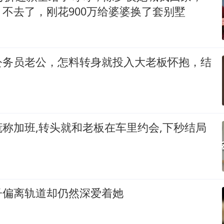
不去了，刚花900万给婆婆换了套别墅
公务员老公，怎料转身就投入大老板怀抱，结
称加班,转头就和老板在车里约会,下秒结局
子偏离轨道却仍然深爱着她