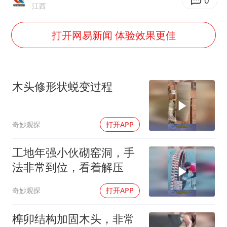
辽宁省深化扫黑除恶专项斗争
0
江西
WTT横滨冠军赛女单四强国乒占三席
打开网易新闻 体验效果更佳
浙江省发出今年第2号指挥长令
一周大涨超7% 金价为何突然上涨
生产也能“拼单”了
木头修形状蜕变过程
央视新主播李秋莹孙亚鹏亮相
情侣在平潭拍日出时坠崖致一死一伤
奇妙观探
打开APP
乐享全民健身 共筑健康中国
工地年强小伙砌窑洞，手
法非常到位，看着解压
奇妙观探
打开APP
榫卯结构加固木头，非常