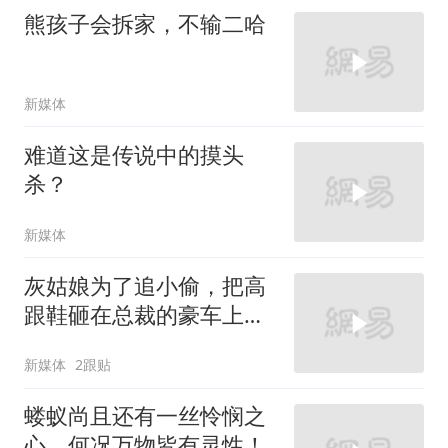
熊孩子会拆家，不输二哈
新媒体
难道这是传说中的摸头
杀？
新媒体
灰姑娘为了追小偷，把高
跟鞋砸在总裁的豪车上，
太霸气了
新媒体
2跟贴
蝼蚁尚且还有一丝怜悯之
心，何况万物皆有灵性！