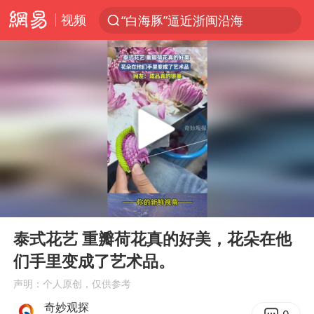
视频
“白海豚”逼近浙闽沿海
光影经济撬动暑期消费新蓝海
白海豚10级风圈已触及浙江台州
“伊斯兰版北约”出现
外国游客的“中国游三件套”火了
上海大部迎大暴雨
以军士兵把枪口对准中国记者
00:00
00:27
谢霆锋演唱会隔空祝王菲生日快乐
Play
Ent
full
2026年7月份居民消费价格同比上涨0.5%
泰式花艺 重瓣荷花真的好美，花朵在他
们手里变成了艺术品。
方桃子代言广告视频已下架
声明：个人原创，仅供参考
河南警方公开征集黑恶犯罪线索
奇妙观探