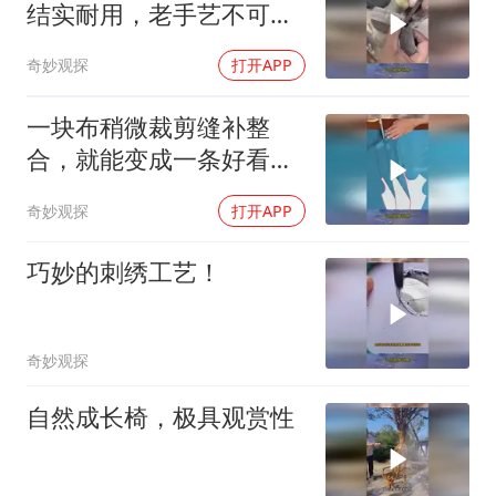
结实耐用，老手艺不可虚
传
奇妙观探
打开APP
一块布稍微裁剪缝补整
合，就能变成一条好看的
晚礼服，网友：眼睛会了
奇妙观探
打开APP
但手不会！
巧妙的刺绣工艺！
奇妙观探
自然成长椅，极具观赏性