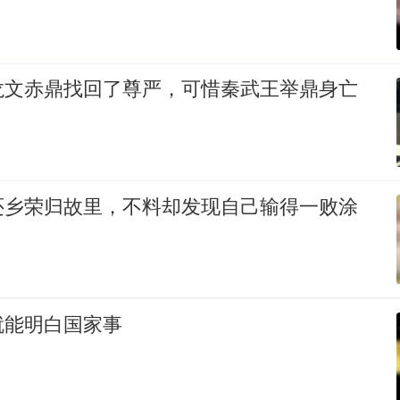
龙文赤鼎找回了尊严，可惜秦武王举鼎身亡
还乡荣归故里，不料却发现自己输得一败涂
就能明白国家事