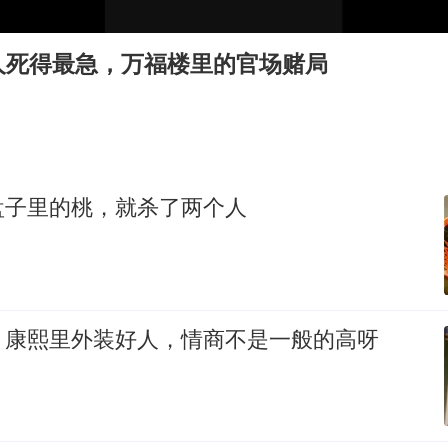
新疆景区自驾服务费改为按车收费
网传《披荆斩棘2026》名单
人死得最急，万福楼里的官场赌局
女主硬加吻戏短剧已下架
浙江台州《告全体市民书》
香港宏福苑火灾或由烟头引起
西贝创始人贾国龙押注鲜羊赛道
盘子里的桃，就杀了两个人
人民的健康、体质、幸福一脉相承
》康熙里外装好人，情商不是一般的高呀