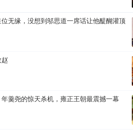
皇位无缘，没想到邬思道一席话让他醍醐灌顶
救赵
：年羹尧的惊天杀机，雍正王朝最震撼一幕