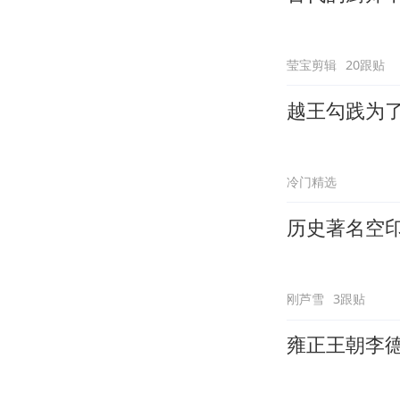
莹宝剪辑
20跟贴
越王勾践为
冷门精选
历史著名空
刚芦雪
3跟贴
雍正王朝李