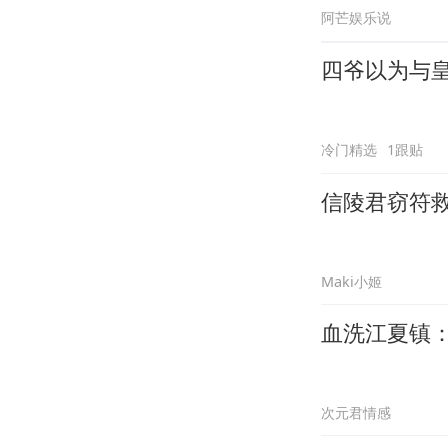
阿芒娱乐说
四爷以为与
冷门精选
1跟贴
信陵君窃符
Maki小姬
血洗江夏镇
次元君情感