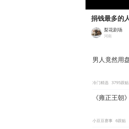
00:00
Play
捐钱最多的
梨花剧场
河南
男人竟然用
冷门精选
3795跟贴
《雍正王朝
小豆豆赛事
6跟贴