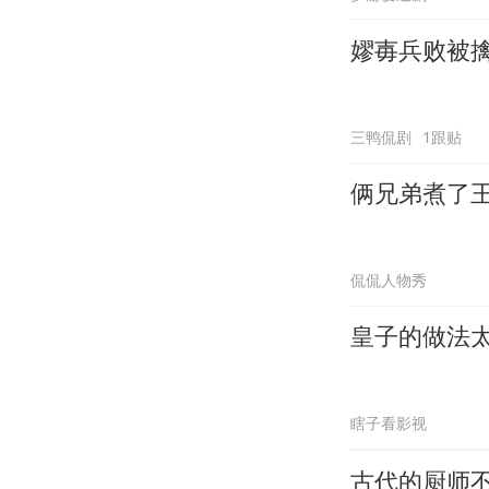
嫪毐兵败被
三鸭侃剧
1跟贴
俩兄弟煮了
侃侃人物秀
皇子的做法
瞎子看影视
古代的厨师