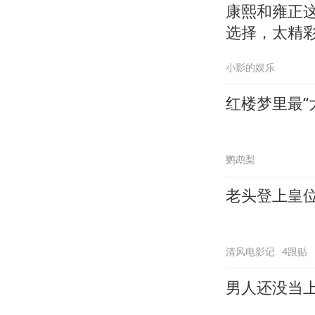
康熙和雍正这
选择，太精
小影的娱乐
红楼梦里最“
鹦鹉梨
老头登上皇
清风电影记
4跟贴
男人还没当