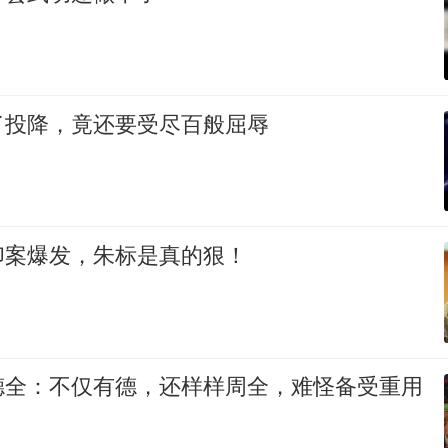
了投降，竟还要受尽百般屈辱
印案爆发，朱标是真的狠！
德全：不仅有德，还样样周全，难怪备受重用