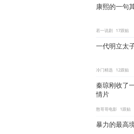
康熙的一句
若一说剧
17跟贴
一代明立太
冷门精选
12跟贴
秦琼刚收了
情片
憨哥哥电影
1跟贴
暴力的最高