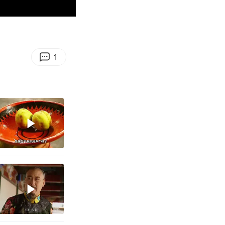
03:03
Enter
fullscreen
1