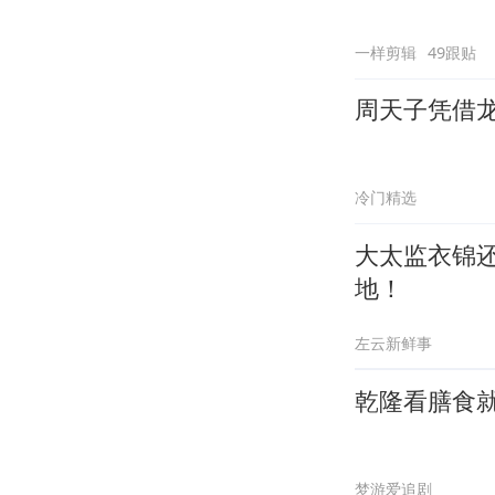
一样剪辑
49跟贴
周天子凭借
冷门精选
大太监衣锦
地！
左云新鲜事
乾隆看膳食
梦游爱追剧