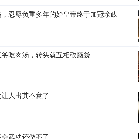
擒，忍辱负重多年的始皇帝终于加冠亲政
王爷吃肉汤，转头就互相砍脑袋
太让人出其不意了
不会武功还做不了