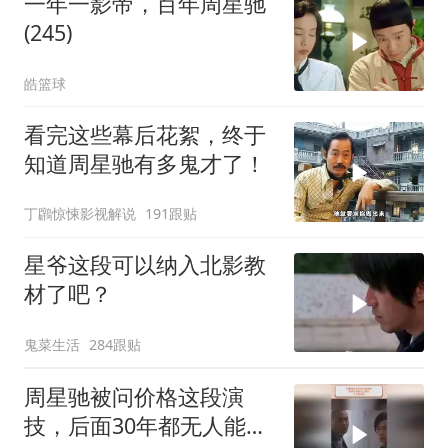
一年一影帝，百年周星驰
(245)
皓篮球
看完这些幕后花絮，终于
知道周星驰有多鬼才了！
丁鸊惊悚影视解说
191跟贴
星爷这段可以纳入北影教
材了吧？
鬼菜生活
284跟贴
周星驰被问价格这段演
技，后面30年都无人能