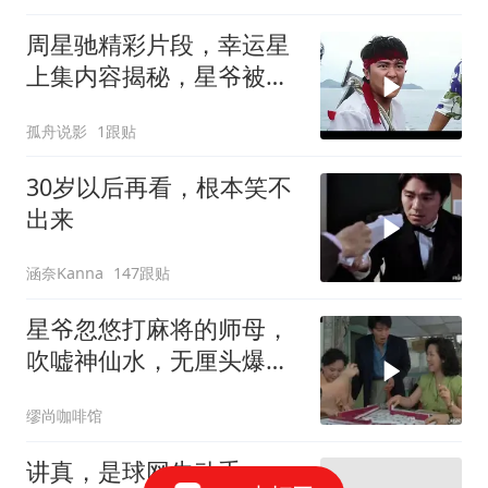
周星驰精彩片段，幸运星
上集内容揭秘，星爷被黑
老大扔进大海
孤舟说影
1跟贴
30岁以后再看，根本笑不
出来
涵奈Kanna
147跟贴
星爷忽悠打麻将的师母，
吹嘘神仙水，无厘头爆笑
名场面
缪尚咖啡馆
讲真，是球网先动手