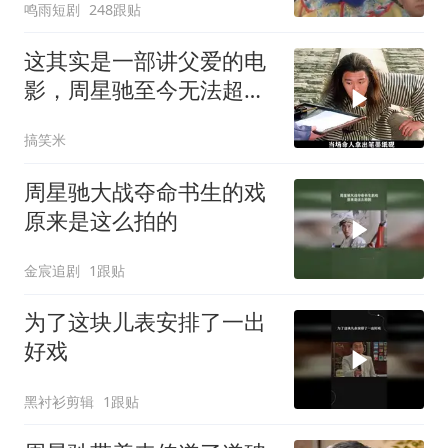
鸣雨短剧
248跟贴
这其实是一部讲父爱的电
影，周星驰至今无法超越
的喜剧经典
搞笑米
周星驰大战夺命书生的戏
原来是这么拍的
金宸追剧
1跟贴
为了这块儿表安排了一出
好戏
黑衬衫剪辑
1跟贴