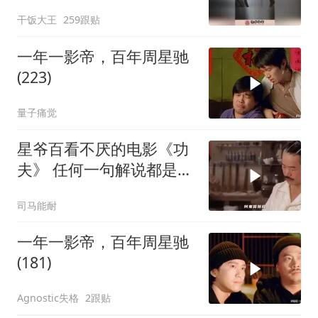
及，天才型演员
干饭大王
259跟贴
一年一影帝，百年周星驰
(223)
量子痛觉
星爷百看不厌的电影《功
夫》 任何一句解说都是对
电影的亵渎
司马能耐
一年一影帝，百年周星驰
(181)
Agnostic失格
2跟贴