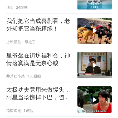
周星驰的坚守？
淆太
24跟贴
我们把它当成喜剧看，老
外却把它当秘籍练！
上班摸鱼一级选手
星爷坐在街坊福利会，神
情落寞满是无奈心酸
井芹仁小菜
130跟贴
太极功夫竟用来做馒头，
阿星当场惊掉下巴，随后
高歌一曲
凉爽追剧
1跟贴