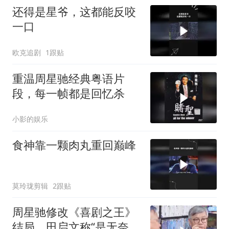
还得是星爷，这都能反咬
一口
欧克追剧
1跟贴
重温周星驰经典粤语片
段，每一帧都是回忆杀
小影的娱乐
食神靠一颗肉丸重回巅峰
莫玲珑剪辑
2跟贴
周星驰修改《喜剧之王》
结局，田启文称“是无奈之