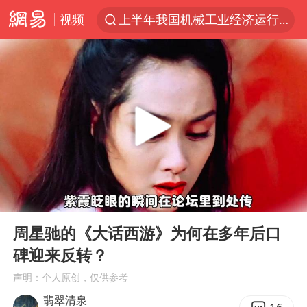
视频
上半年我国机械工业经济运行稳中有进
佛山通报笔试前13被淘汰后5名进体检
台风白海豚加强
广东雷州通报特教老师招聘违规事件
国防部回应日本试射“战斧”导弹
“立秋的第一杯奶茶”又爆单了
A股三大股指收涨
00:00
04:33
泰国校园枪击案死亡人数升至7人
Play
Ent
full
泰国枪击案凶手先杀祖父母后行凶
周星驰的《大话西游》为何在多年后口
碑迎来反转？
多方回应侯明昊被曝违反交规
声明：个人原创，仅供参考
宇树科技中一签需缴款7.54万元
翡翠清泉