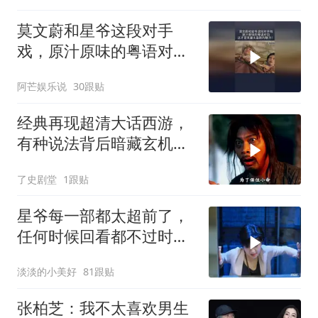
莫文蔚和星爷这段对手
戏，原汁原味的粤语对
白，这才是无厘头喜剧的
阿芒娱乐说
30跟贴
魅力！
经典再现超清大话西游，
有种说法背后暗藏玄机，
月光宝盒故事深度解读
了史剧堂
1跟贴
星爷每一部都太超前了，
任何时候回看都不过时，
后劲十足
淡淡的小美好
81跟贴
张柏芝：我不太喜欢男生