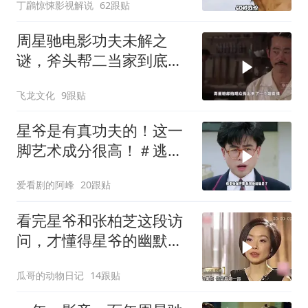
丁鸊惊悚影视解说
62跟贴
周星驰电影功夫未解之
谜，斧头帮二当家到底是
被谁干飞的？
飞龙文化
9跟贴
星爷是有真功夫的！这一
脚艺术成分很高！＃逃学
威龙
爱看剧的阿峰
20跟贴
看完星爷和张柏芝这段访
问，才懂得星爷的幽默真
是无处不在
瓜哥的动物日记
14跟贴