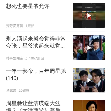
想死也要星爷允许
芳芳爱剪辑
1跟贴
别人演起来就会觉得非常
夸张，星爷演起来就觉得
特别自然
时事娱闻杂记
1067跟贴
一年一影帝，百年周星驰
(140)
乌贼酱
20跟贴
周星驰让蓝洁瑛端大盆
饭？《大话西游》幕后故