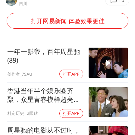
国防部：中国军队坚决反制任何闹海挑衅图谋
16
四川
四川宜宾市高县发生4.9级地震
打开网易新闻 体验效果更佳
台湾海峡南口北上船舶实施交通管制
“新疆阿勒泰八月能滑雪”不实
向鹏0-3不敌张本智和
一年一影帝，百年周星驰
江苏发布台风蓝色预警
(89)
东方之约 相约未来
创作者_7SAu
打开APP
香港当年半个娱乐圈齐
聚，众星青春模样超亮
眼，星爷现身瞬间惊艳
料定历史
2跟贴
打开APP
周星驰的电影从不过时，