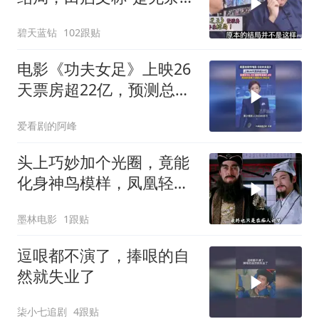
举”！
碧天蓝钻
102跟贴
电影《功夫女足》上映26
天票房超22亿，预测总票
房下调到24.39亿
爱看剧的阿峰
头上巧妙加个光圈，竟能
化身神鸟模样，凤凰轻松
打造而成
墨林电影
1跟贴
逗哏都不演了，捧哏的自
然就失业了
柒小七追剧
4跟贴