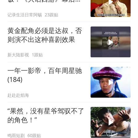
事揭秘
记录生活日常阿蜴
23跟贴
黄金配角必须是达叔，否
则演不出这种喜剧效果
新大陆影视
1跟贴
一年一影帝，百年周星驰
(184)
赴赴赴焰海
“果然，没有星爷驾驭不了
的角色！”
鸣雨短剧
60跟贴