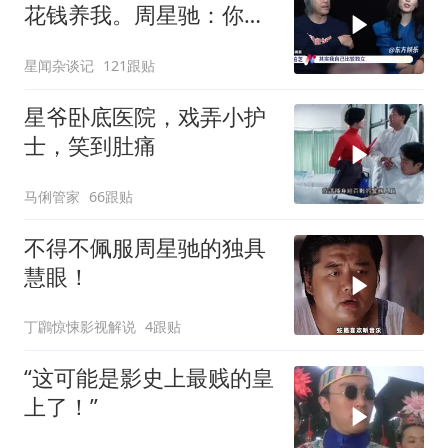
花钱养我。周星驰：你不
早说
星闻杂谈记
121跟贴
星爷卧底医院，戏弄小护
士，笑到肚痛
马俐管家
66跟贴
不得不佩服周星驰的独具
慧眼！
丁鸊惊悚影视解说
4跟贴
“这可能是影史上最贱的皇
上了！”