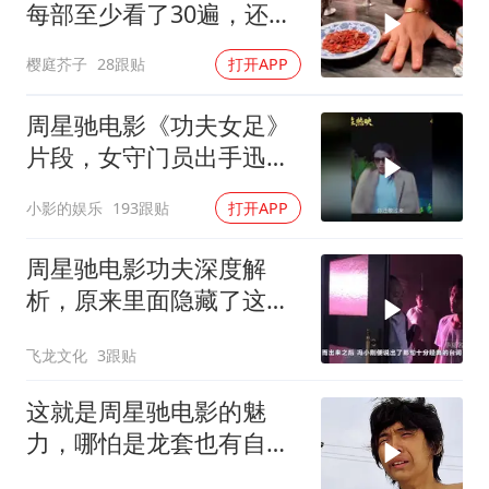
每部至少看了30遍，还是
很喜欢看
樱庭芥子
28跟贴
打开APP
周星驰电影《功夫女足》
片段，女守门员出手迅
猛，一次比一次搞笑
小影的娱乐
193跟贴
打开APP
周星驰电影功夫深度解
析，原来里面隐藏了这么
多细节？
飞龙文化
3跟贴
这就是周星驰电影的魅
力，哪怕是龙套也有自己
的高光时刻！