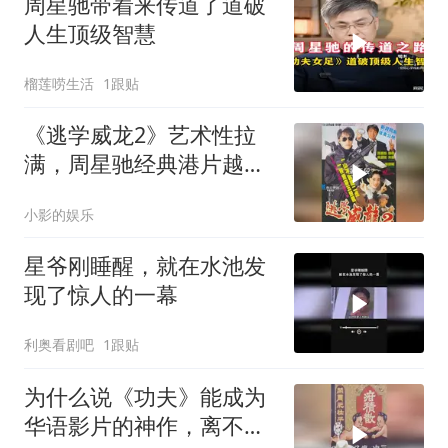
周星驰带着来传道了道破
人生顶级智慧
榴莲唠生活
1跟贴
《逃学威龙2》艺术性拉
满，周星驰经典港片越品
越有味
小影的娱乐
星爷刚睡醒，就在水池发
现了惊人的一幕
利奥看剧吧
1跟贴
为什么说《功夫》能成为
华语影片的神作，离不开