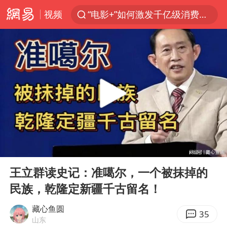
视频
“电影+”如何激发千亿级消费新活力？
美股创4月份以来最大单周涨幅
云南一地过火把节意外灼伤16人
台风白海豚已进入24小时警戒线
“东北超”哈尔滨主场收官战小贴士
泰国校园枪击事件已致8死30余伤
女子被狗舔脚确诊三级暴露 医生回应
00:00
12:01
俄黑客称掌握北约直接参与袭俄证据
Play
Ent
full
考生称遭第二名花钱劝退 当地再通报
王立群读史记：准噶尔，一个被抹掉的
民族，乾隆定新疆千古留名！
福建省泉州市委书记张毅恭接受纪律审查和监察调查
2名小孩玩手机低头幅度近乎折叠
藏心鱼圆
35
山东