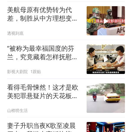
美航母原有优势转为代
差，制胜从中方理想变为
既定事实
透视到底
“被称为最幸福国度的芬
兰，究竟藏着怎样抚慰人
心的烟火气
影视大剧院
1跟贴
看得毛骨悚然！这才是欧
美犯罪悬疑片的天花板，
没有之一！
山楂唠生活
妻子升职当夜K歌至凌晨