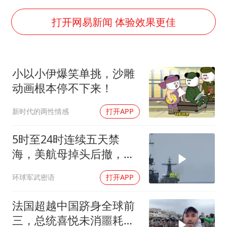
“中国蔬菜之乡”最高温达41.8℃
老人离世案亲属质疑记录仪
打开网易新闻 体验效果更佳
老中医：立秋后养心是关键
U17国足点球大战淘汰河床晋级决赛
小以小伊爆笑单挑，沙雕
“新疆阿勒泰八月能滑雪”不实
动画根本停不下来！
79岁老人被城管撞倒后离世案一审开庭
新时代的两性情感
打开APP
夯实基础开新局
5时至24时连续五天禁
海，美航母掉头后撤，黄
岩岛大局已定
环球军武密语
打开APP
法国超越中国跻身全球前
三，总统喜悦未消噩耗降