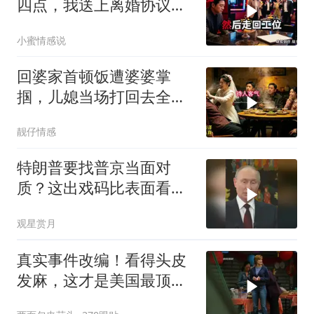
四点，我送上离婚协议果
盘，隔天她拦在公司门
小蜜情感说
口：我们谈谈
回婆家首顿饭遭婆婆掌
掴，儿媳当场打回去全家
惊呆
靓仔情感
特朗普要找普京当面对
质？这出戏码比表面看起
来复杂得多
观星赏月
真实事件改编！看得头皮
发麻，这才是美国最顶级
刑侦片，全程高能