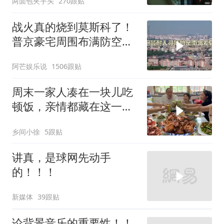
两面包夹芋头
270跟贴
战火真的烧到莫斯科了！
普京豪宅周围布满防空
塔，大战一触即发2
阿芒娱乐说
1506跟贴
周末一家人凑在一块儿吃
顿饭，亲情都藏在这一饭
一菜里
乡间小徐
5跟贴
讲真，是球网先动手
的！！！
新媒体
39跟贴
论背景音乐的重要性！！