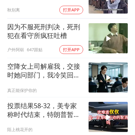
临
秋别离
打开APP
因为不服死刑判决，死刑
犯在看守所疯狂吐槽
户外阿崭
647跟贴
打开APP
空降女上司解雇我，交接
时她问部门，我冷笑回
答：明天
真正能保护你的
投票结果58-32，美专家
称时代结束，特朗普暂不
攻伊朗
陌上桃花开的