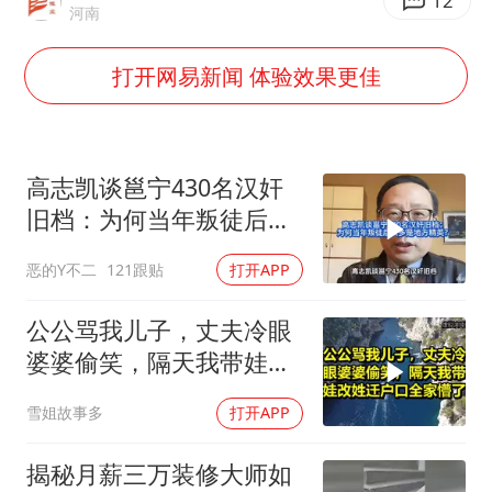
香港刷新1884年以来最高气温纪录
12
河南
新疆一婚礼线上邀请引热议
打开网易新闻 体验效果更佳
《龙餐馆》 冲奖
刘嘉玲晒与周星驰合照
BLG经理辟谣Bin离队
高志凯谈邕宁430名汉奸
云南一男子胃中取出180颗铁钉
旧档：为何当年叛徒后人
多是地方精英？
暴雨预报为何有时感觉不准
恶的Y不二
121跟贴
打开APP
总书记点赞的非遗苗绣焕发新生机
公公骂我儿子，丈夫冷眼
婆婆偷笑，隔天我带娃改
姓迁户口全家懵了！
雪姐故事多
打开APP
揭秘月薪三万装修大师如