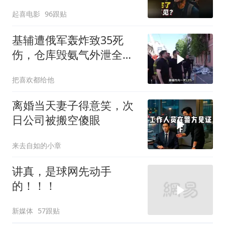
却装看不见？
起喜电影
96跟贴
基辅遭俄军轰炸致35死
伤，仓库毁氨气外泄全城
警报
把喜欢都给他
离婚当天妻子得意笑，次
日公司被搬空傻眼
来去自如的小章
讲真，是球网先动手
的！！！
新媒体
57跟贴