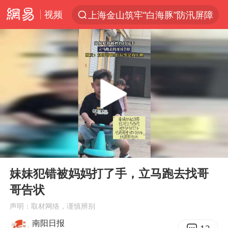
视频
上海金山筑牢“白海豚”防汛屏障
夏日经济乘热而上 消费市场向新而行
白海豚对华东华北影响会大于巴威
于东来回应胖东来近25年老店年底关闭
《披荆斩棘2026》阵容官宣
全球最大级别运输船通过长江大桥
独闯南太行的失联女生最后轨迹已确认
00:00
00:16
白海豚北上或致京津冀暴雨
Play
Ent
full
国足U17与阿森纳决赛取消 并列冠军
妹妹犯错被妈妈打了手，立马跑去找哥
哥告状
构建更高水平的全民健身公共服务体系
声明：取材网络，谨慎辨别
上门女婿出轨女邻居多年被判重婚罪
南阳日报