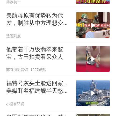
肇岁初十
美航母原有优势转为代
差，制胜从中方理想变为
既定事实
透视到底
他带着千万级翡翠来鉴
宝，古玉拍卖看呆众人
苏有朋影音馆
1227跟贴
福特号灰头土脸逃回家，
美媒盯着福建舰半天憋出
一句话：这不是终点
小雪有话说