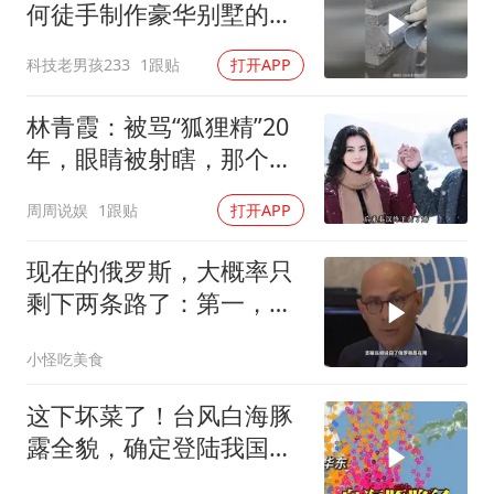
何徒手制作豪华别墅的罗
马柱？
科技老男孩233
1跟贴
打开APP
林青霞：被骂“狐狸精”20
年，眼睛被射瞎，那个男
人只问了一句“谁来出机票
周周说娱
1跟贴
打开APP
钱？”
现在的俄罗斯，大概率只
剩下两条路了：第一，把
吞进去的地盘全部吐出来
小怪吃美食
这下坏菜了！台风白海豚
露全貌，确定登陆我国沿
海