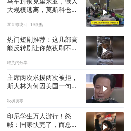
乌军封锁克里米亚，俄人
大规模逃离，莫斯科仓库
遭袭
琴音缭绕回
19跟贴
热门短剧推荐：这几部高
能反转剧让你熬夜刷不
停！
吃货的分享
主席两次求援两次被拒，
斯大林为何因美国一句话
态度大转弯？
秋枫凋零
印尼学生万人游行！怒
喊：国家快完了，而总统