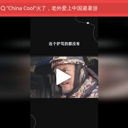
“China Cool”火了，老外爱上中国避暑游
台风白海豚闭眼浙江上海处于危险半圆
香港宏福苑火灾或由烟头引起
四川宜宾市珙县发生3.4级地震
中国父女泰国骑摩托车坠崖1死1伤
网约车司机充电时猝死保险拒赔
周末打虎 宋致远被查
白海豚将正面袭击贯穿浙江
浙江台州《告全体市民书》
多所高校取消艺考
多个明星演唱会取消