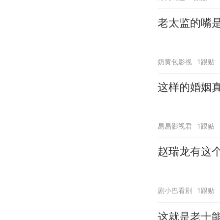
老太监的嘴
奶黄包影视
1跟贴
这样的婚姻
易易影视君
1跟贴
赵瑞龙有这
剧小巴看剧
1跟贴
这就是老十