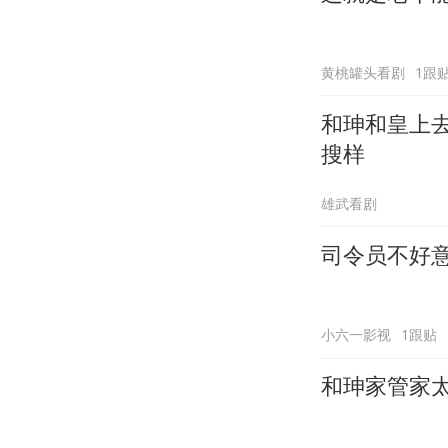
黄桃罐头看剧
1跟
和珅和皇上
搜样
雄武看剧
司令员不好
小六一影视
1跟贴
和珅家管家