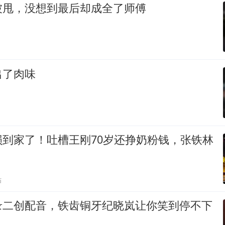
被甩，没想到最后却成全了师傅
出了肉味
损到家了！吐槽王刚70岁还挣奶粉钱，张铁林
贴
录二创配音，铁齿铜牙纪晓岚让你笑到停不下