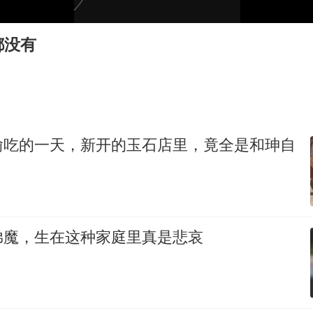
上半年国内居民出游人次34.63亿
刘浩存百花奖开幕式红裙起舞
都没有
“南湖号”盾构机下线
陕西柞水泥石流已致2死 仍有1人失联
店主称换“青海拉面”招牌后生意更好
泰国初中生饮弹自尽前开了26枪
偷吃的一天，新开的玉石店里，竟全是和珅自
习近平心系体育强国建设
弟魔，生在这种家庭里真是悲哀