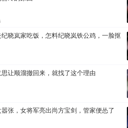
贴
去纪晓岚家吃饭，怎料纪晓岚铁公鸡，一脸抠
意思让顺溜撤回来，就找了这个理由
太嚣张，女将军亮出尚方宝剑，管家便怂了