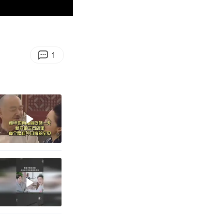
00:17
Enter
fullscreen
1