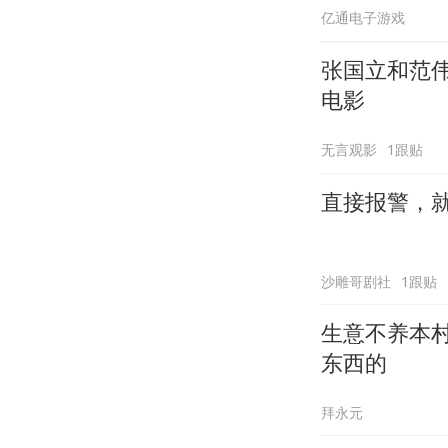
亿通电子游戏
张国立和范
电影
无言观影
1跟贴
直接报警，
沙雕哥剧社
1跟贴
生意不养本
东西的
拜永元