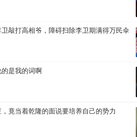
李卫敲打高相爷，障碍扫除李卫期满得万民伞
说的是我的词啊
拦，竟当着乾隆的面说要培养自己的势力