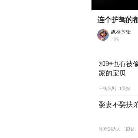
00:00
Play
连个护驾的
纵横剪辑
河南
和珅也有被
家的宝贝
三鸭侃剧
1跟贴
娶妻不娶扶
哇塞剧达人
1跟贴