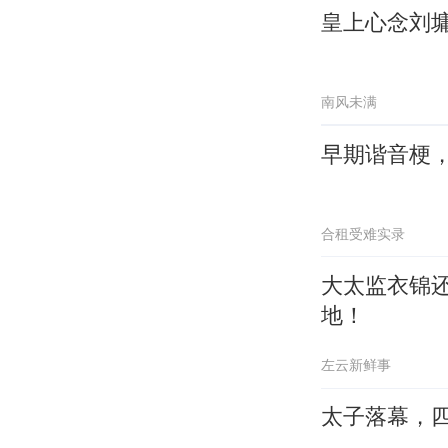
皇上心念刘
南风未满
早期谐音梗
合租受难实录
大太监衣锦
地！
左云新鲜事
太子落幕，