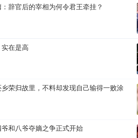
墉：辞官后的宰相为何令君王牵挂？
，实在是高
还乡荣归故里，不料却发现自己输得一败涂
四爷和八爷夺嫡之争正式开始