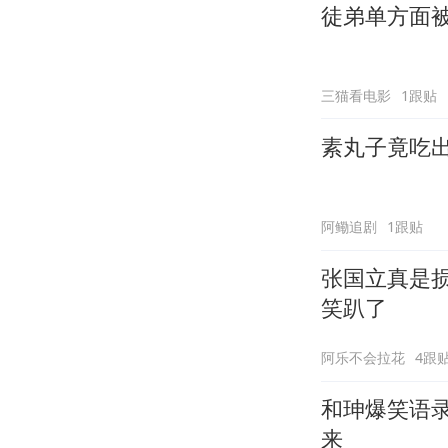
徒弟单方面
三猫看电影
1跟贴
素丸子竟吃
阿鳓追剧
1跟贴
张国立真是
笑趴了
阿乐不会拉花
4跟
和珅爆笑语
来