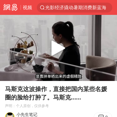
视频
光影经济撬动暑期消费新蓝海
陈思诚零点晒照为佟丽娅庆生
马克·艾伦退出斯诺克中国公开赛
郑丽文：台湾从来没有“独立”过
新疆优化调整景区内自驾服务费
情侣平潭拍日出坠崖1死1伤
梁家辉：到内地拍戏不是北上是回归
00:00
04:51
全民健身事业高质量发展
Play
Ent
full
台当局重金为“台独”织“皇帝新衣”
马斯克这波操作，直接把国内某些名媛
圈的脸给打肿了。马斯克……
几元成本的AI广告导致千万市值蒸发
声明：个人原创，仅供参考
老挝国会主席赛宋蓬逝世
小先生笔记