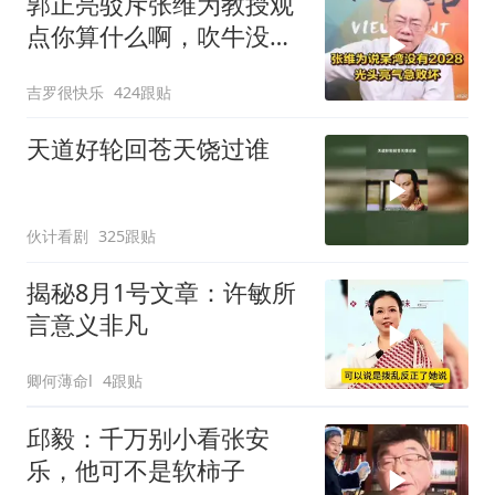
郭正亮驳斥张维为教授观
点你算什么啊，吹牛没
用！
吉罗很快乐
424跟贴
天道好轮回苍天饶过谁
伙计看剧
325跟贴
揭秘8月1号文章：许敏所
言意义非凡
卿何薄命l
4跟贴
邱毅：千万别小看张安
乐，他可不是软柿子