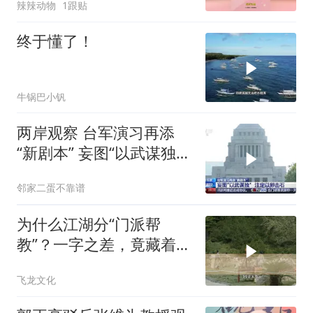
辣辣动物
1跟贴
终于懂了！
牛锅巴小钒
两岸观察 台军演习再添
“新剧本” 妄图“以武谋独”
注定
邻家二蛋不靠谱
为什么江湖分“门派帮
教”？一字之差，竟藏着不
同的生存密码！
飞龙文化