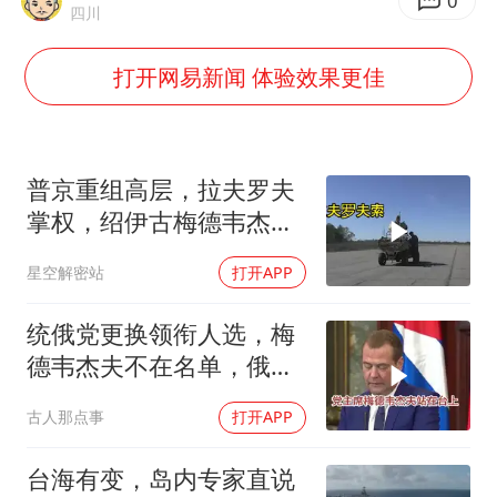
茅台部分直营店飞天茅台提价
0
四川
夏日经济乘“热”而上 消费市场向“新”而行
打开网易新闻 体验效果更佳
白海豚将正面袭击贯穿浙江
酒店回应车内过夜被收150元
黄金牛市回来了吗
普京重组高层，拉夫罗夫
酒店花洒现排泄物住客索赔遭拒
掌权，绍伊古梅德韦杰夫
去向成谜
乐享全民健身 共筑健康中国
星空解密站
打开APP
统俄党更换领衔人选，梅
德韦杰夫不在名单，俄政
坛释放出什么信号？
古人那点事
打开APP
台海有变，岛内专家直说