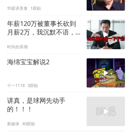
华庭讲美食
1跟贴
年薪120万被董事长砍到
月薪2万，我沉默不语，
当天竞品出12倍薪资挖走
时尚的弄潮
我
海绵宝宝解说2
十一1118
3跟贴
讲真，是球网先动手
的！！！
新媒体
40跟贴