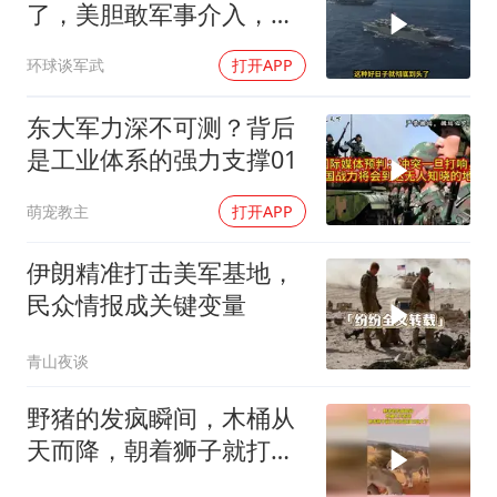
了，美胆敢军事介入，战
场将推到美家门口
环球谈军武
打开APP
东大军力深不可测？背后
是工业体系的强力支撑01
萌宠教主
打开APP
伊朗精准打击美军基地，
民众情报成关键变量
青山夜谈
野猪的发疯瞬间，木桶从
天而降，朝着狮子就打去
知道自己玩大了