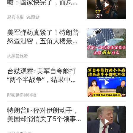
喊：国家快完了，而总统
却装看不见？
起喜电影
96跟贴
美军弹药真紧了！特朗普
怒查泄密，五角大楼最怕
什么？
大黑爱旅游
台媒观察: 美军自夸能打
“两个半战争”，结果中东
这一仗，连半个都兜不住
邮轮摄影师阿嗵
特朗普叫停对伊朗动手，
美国却悄悄关了5个领事
馆，这才是真问题