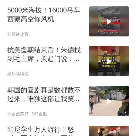
5000米海拔！16000吊车
西藏高空修风机
刘哥谈体育
抗美援朝结束后！朱德找
到毛主席，关起门说：我
们该清理门户了
娱乐喵喵说
韩国的喜剧真是数都数不
过来，唯独这部让我笑到
流眼泪，太搞笑了
非自然苏打
363跟贴
印尼学生万人游行！怒