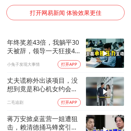
7月CPI同比上涨0.5% 经济内生增长动力持续增强
部分银行上调存款利率
打开网易新闻 体验效果更佳
货车高速制动失灵 交警护航化险为夷
白海豚突然大拐弯 走出罕见路线
年终奖差43倍，我躺平30
朱一龙的鼻子怎么了
天被辞，领导一天狂接47
成都多趟列车临时停运
个退单电话
小兔子发现大事情
打开APP
路虎卫士限时降17万 BBA已集体降价
下党之路
丈夫谎称外出谈项目，没
想到竟是和心机女约会，
妻子的做法绝了！
二毛追剧
打开APP
蒋万安掀桌蓝营一姐遭狙
击，赖清德捅马蜂窝引风