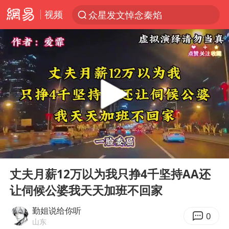
视频
众星发文悼念秦焰
新能源汽车产业链提速
SK海力士回应“或出售重庆工厂”传闻
大连一起飞航班因乘客可乐爆瓶折返
费大厨不自称“大王”了
血指纹匹配成功，20年悬案告破！凶手被执行死刑
辽宁28名务农人员中暑死亡？官方辟谣
00:00
44:15
独闯南太行失联女子遗体已找到
Play
Ent
full
“还不如不放假”
丈夫月薪12万以为我只挣4千坚持AA还
让伺候公婆我天天加班不回家
医疗垃圾做手机壳 这也是谋财害命
武契奇：欧洲已处于大战边缘
勤姐说给你听
0
山东