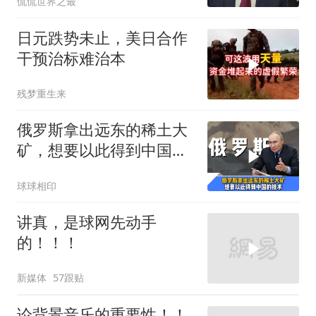
侃侃世界之最
日元跌势未止，美日合作
干预治标难治本
残梦重生来
俄罗斯拿出远东的稀土大
矿，想要以此得到中国独
门的精炼技术
球球相印
讲真，是球网先动手
的！！！
新媒体
57跟贴
论背景音乐的重要性！！